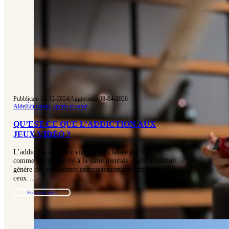
Pubblicato 11-12-2024
|
Aggiornato 08-04-2026
Aide
|
Éducation, sports et santé
QU’EST-CE QUE L’ADDICTION AUX
JEUX VIDÉO ?
L’addiction aux jeux vidéo a été classée par l’OMS
comme un trouble lié à la santé mentale. Cette addiction
génère des symptômes comportementaux semblables à
ceux…
En savoir plus