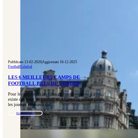
Pubblicato 13-02-2026
|
Aggiornato 16-12-2025
Football
|
Général
LES 6 MEILLEURS CAMPS DE
FOOTBALL PRÈS DE LONDON
Pour les garçons et les filles de haut niveau ou d’élite, il
existe des stage de football en Angleterre, idéaux pour
les joueurs exigeants qui…
En savoir plus