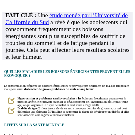
FAIT CLÉ :
Une
étude menée par l’Université de
Californie du Sud
a révélé que les adolescents qui
consomment fréquemment des boissons
énergisantes sont plus susceptibles de souffrir de
troubles du sommeil et de fatigue pendant la
journée. Cela peut affecter leurs résultats scolaires
et leur humeur.
QUELLES MALADIES LES BOISSONS ÉNERGISANTES PEUVENT-ELLES
PROVOQUER ?
La consommation fréquente de boissons énergisantes ne provoque pas seulement un malaise temporaire,
mais
peut
aussi
déclencher de graves problèmes de santé à long terme
:
Hypertension et problèmes cardiovasculaires : les
boissons énergisantes augmentent la
pression artérielle et peuvent favoriser le développement de l’hypertension dès le plus jeune
âge, ce qui augmente le risque de maladies cardiaques à l’âge adulte.
Diabète de type 2 :
leur teneur élevée en sucre provoque des pics de glycémie, ce qui peut
déclencher une résistance à l’insuline et augmenter le risque de développer un diabète si elles
sont associées à un régime alimentaire malsain.
EFFETS SUR LA SANTÉ MENTALE