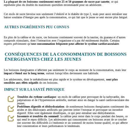
La plupart de ces boissons contiennent entre 25 et 50 grammes de sucre par canette
, ce qui
représente plus du double du maximum quotidien recommandé pour un adolescent.
Cet excès de sucre favorise non seulement l’obésité et le diabète de type 2, mais peut aussi entraîner une
baisse soudaine d’énergie peu après la consommation, ce qui fait que le jeune se sent encore plus fatigué.
AUTRES INGRÉDIENTS PEU CONNUS
En plus de la caféine et du sucre, ces boissons contiennent souvent de la taurine, du guarana et d’autres
composés stimulants, dont l’interaction avec l’organisme n’a pas été entièrement étudiée. Certains
experts préviennent qu’
une consommation fréquente peut affecter le système cardiovasculaire
.
CONSÉQUENCES DE LA CONSOMMATION DE BOISSONS
ÉNERGISANTES CHEZ LES JEUNES
Les boissons énergisantes n’affectent pas seulement le corps au moment de la consommation, mais leur
impact s’étend sur le long terme
, surtout lorsqu’elles deviennent une habitude.
Les adolescents, dont le métabolisme est plus rapide et le système en développement,
sont plus
sensibles aux effets négatifs
de ces boissons.
IMPACT SUR LA SANTÉ PHYSIQUE
Troubles du rythme cardiaque
: un excès de caféine peut provoquer de la tachycardie, des
palpitations et de l’hypertension artérielle, mettant ainsi en danger la santé cardiovasculaire des
jeunes.
Problèmes digestifs et déshydratation
: de nombreuses boissons énergisantes contiennent des
acides et des édulcorants artificiels qui peuvent irriter l’estomac et provoquer un inconfort
digestif. Elles sont également diurétiques, ce qui peut entraîner une déshydratation.
Insomnie et troubles du sommeil
: la caféine peut rester dans le corps pendant des heures, ce
qui rend le repos difficile. Les adolescents qui consomment ces boissons avant de se coucher
ont souvent des difficultés à s’endormir et un sommeil de moins bonne qualité, ce qui affecte
leur concentration et leurs performances le lendemain.