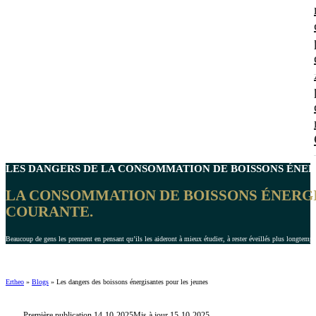
LES
DANGERS DE LA CONSOMMATION DE BOISSONS ÉNE
LA CONSOMMATION DE BOISSONS ÉNERGI
COURANTE.
Beaucoup de gens les prennent en pensant qu’ils les aideront à mieux étudier, à rester éveillés plus longtemp
Ertheo
»
Blogs
»
Les dangers des boissons énergisantes pour les jeunes
Première publication 14-10-2025
Mis à jour 15-10-2025