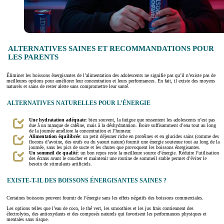
ALTERNATIVES SAINES ET RECOMMANDATIONS POUR
LES PARENTS
Éliminer les boissons énergisantes de l’alimentation des adolescents ne signifie pas qu’il n’existe pas de
meilleures options pour améliorer leur concentration et leurs performances. En fait, il existe des moyens
naturels et sains de rester alerte sans compromettre leur santé.
ALTERNATIVES NATURELLES POUR L’ÉNERGIE
Une hydratation adéquate
: bien souvent, la fatigue que ressentent les adolescents n’est pas
due à un manque de caféine, mais à la déshydratation. Boire suffisamment d’eau tout au long
de la journée améliore la concentration et l’humeur.
Alimentation équilibrée
: un petit déjeuner riche en protéines et en glucides sains (comme des
flocons d’avoine, des œufs ou du yaourt nature) fournit une énergie soutenue tout au long de la
journée, sans les pics de sucre et les chutes que provoquent les boissons énergisantes.
Un sommeil de qualité
: un bon repos reste la meilleure source d’énergie. Réduire l’utilisation
des écrans avant le coucher et maintenir une routine de sommeil stable permet d’éviter le
besoin de stimulants artificiels.
EXISTE-T-IL DES BOISSONS ÉNERGISANTES SAINES ?
Certaines boissons peuvent fournir de l’énergie sans les effets négatifs des boissons commerciales.
Les options telles que l’eau de coco, le thé vert, les smoothies et les jus frais contiennent des
électrolytes, des antioxydants et des composés naturels qui favorisent les performances physiques et
mentales sans risque.