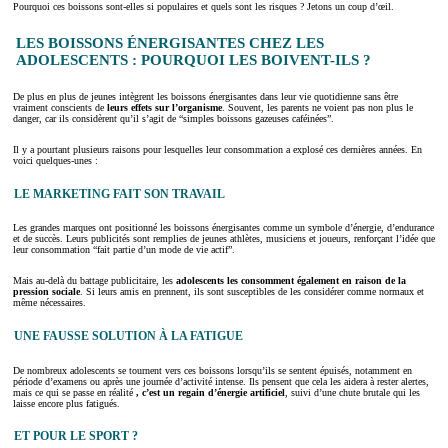
Pourquoi ces boissons sont-elles si populaires et quels sont les risques ? Jetons un coup d’œil.
LES BOISSONS ÉNERGISANTES CHEZ LES
ADOLESCENTS : POURQUOI LES BOIVENT-ILS ?
De plus en plus de jeunes intègrent les boissons énergisantes dans leur vie quotidienne sans être
vraiment conscients de
leurs effets sur l’organisme
. Souvent, les parents ne voient pas non plus le
danger, car ils considèrent qu’il s’agit de “simples boissons gazeuses caféinées”.
Il y a pourtant plusieurs raisons pour lesquelles leur consommation a explosé ces dernières années. En
voici quelques-unes :
LE MARKETING FAIT SON TRAVAIL
Les grandes marques ont positionné les boissons énergisantes comme un symbole d’énergie, d’endurance
et de succès. Leurs publicités sont remplies de jeunes athlètes, musiciens et joueurs, renforçant l’idée que
leur consommation “fait partie d’un mode de vie actif”.
Mais au-delà du battage publicitaire, les
adolescents les consomment également en raison de la
pression sociale
. Si leurs amis en prennent, ils sont susceptibles de les considérer comme normaux et
même nécessaires.
UNE FAUSSE SOLUTION À LA FATIGUE
De nombreux adolescents se tournent vers ces boissons lorsqu’ils se sentent épuisés, notamment en
période d’examens ou après une journée d’activité intense. Ils pensent que cela les aidera à rester alertes,
mais ce qui se passe en réalité
, c’est un regain d’énergie artificiel
, suivi d’une chute brutale qui les
laisse encore plus fatigués.
ET POUR LE SPORT ?