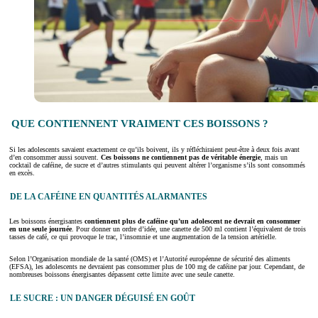
QUE CONTIENNENT VRAIMENT CES BOISSONS ?
Si les adolescents savaient exactement ce qu’ils boivent, ils y réfléchiraient peut-être à deux fois avant
d’en consommer aussi souvent.
Ces boissons ne contiennent pas de véritable énergie
, mais un
cocktail de caféine, de sucre et d’autres stimulants qui peuvent altérer l’organisme s’ils sont consommés
en excès.
DE LA CAFÉINE EN QUANTITÉS ALARMANTES
Les boissons énergisantes
contiennent plus de caféine qu’un adolescent ne devrait en consommer
en une seule journée
. Pour donner un ordre d’idée, une canette de 500 ml contient l’équivalent de trois
tasses de café, ce qui provoque le trac, l’insomnie et une augmentation de la tension artérielle.
Selon l’Organisation mondiale de la santé (OMS) et l’Autorité européenne de sécurité des aliments
(EFSA), les adolescents ne devraient pas consommer plus de 100 mg de caféine par jour. Cependant, de
nombreuses boissons énergisantes dépassent cette limite avec une seule canette.
LE SUCRE : UN DANGER DÉGUISÉ EN GOÛT