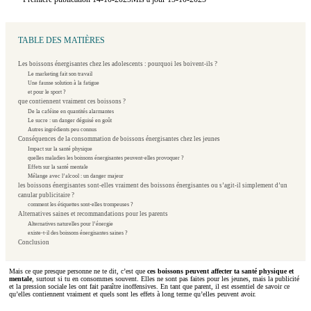
TABLE DES MATIÈRES
Les boissons énergisantes chez les adolescents : pourquoi les boivent-ils ?
Le marketing fait son travail
Une fausse solution à la fatigue
et pour le sport ?
que contiennent vraiment ces boissons ?
De la caféine en quantités alarmantes
Le sucre : un danger déguisé en goût
Autres ingrédients peu connus
Conséquences de la consommation de boissons énergisantes chez les jeunes
Impact sur la santé physique
quelles maladies les boissons énergisantes peuvent-elles provoquer ?
Effets sur la santé mentale
Mélange avec l’alcool : un danger majeur
les boissons énergisantes sont-elles vraiment des boissons énergisantes ou s’agit-il simplement d’un
canular publicitaire ?
comment les étiquettes sont-elles trompeuses ?
Alternatives saines et recommandations pour les parents
Alternatives naturelles pour l’énergie
existe-t-il des boissons énergisantes saines ?
Conclusion
Mais ce que presque personne ne te dit, c’est que
ces boissons peuvent affecter ta santé physique et
mentale
, surtout si tu en consommes souvent. Elles ne sont pas faites pour les jeunes, mais la publicité
et la pression sociale les ont fait paraître inoffensives. En tant que parent, il est essentiel de savoir ce
qu’elles contiennent vraiment et quels sont les effets à long terme qu’elles peuvent avoir.