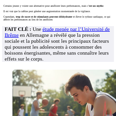
Certains jeunes y voient une alternative pour améliorer leurs performances, mais c’
est un mythe
.
Il est vrai que la caféine peut générer une augmentation momentanée de la vigilance.
Cependant,
trop de sucre et de stimulants peuvent déshydrater
et élever le rythme cardiaque, ce qui
affecte les performances au lieu de les améliorer.
FAIT CLÉ :
Une
étude menée par l’Université de
Brême
en Allemagne a révélé que la pression
sociale et la publicité sont les principaux facteurs
qui poussent les adolescents à consommer des
boissons énergisantes, même sans connaître leurs
effets sur le corps.