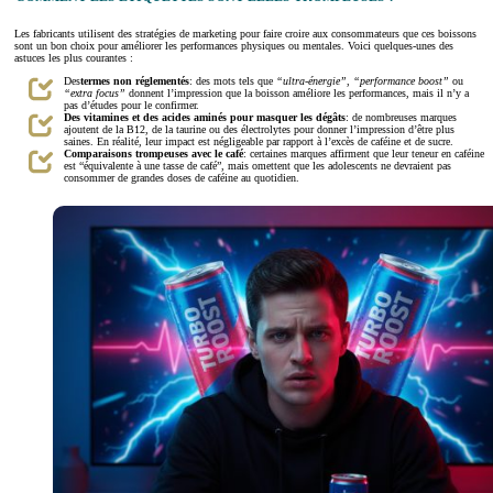
Les fabricants utilisent des stratégies de marketing pour faire croire aux consommateurs que ces boissons
sont un bon choix pour améliorer les performances physiques ou mentales. Voici quelques-unes des
astuces les plus courantes :
Des
termes non réglementés
: des mots tels que
“ultra-énergie”
,
“performance boost”
ou
“extra focus”
donnent l’impression que la boisson améliore les performances, mais il n’y a
pas d’études pour le confirmer.
Des vitamines et des acides aminés pour masquer les dégâts
: de nombreuses marques
ajoutent de la B12, de la taurine ou des électrolytes pour donner l’impression d’être plus
saines. En réalité, leur impact est négligeable par rapport à l’excès de caféine et de sucre.
Comparaisons trompeuses avec le café
: certaines marques affirment que leur teneur en caféine
est “équivalente à une tasse de café”, mais omettent que les adolescents ne devraient pas
consommer de grandes doses de caféine au quotidien.