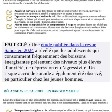
Les boissons énergisantes n’ont pas seulement un impact sur le corps, elles peuvent aussi affecter la
santé émotionnelle et mentale des adolescents :
Anxiété et nervosité :
leur forte teneur en caféine peut perturber le système nerveux et
provoquer des épisodes d’anxiété, d’agitation et de sautes d’humeur.
Dépression et manque d’estime de soi :
bien qu’ils semblent augmenter momentanément
l’énergie, la baisse qui s’ensuit peut entraîner un sentiment d’épuisement et un manque de
motivation, ce qui affecte l’humeur à long terme.
Risque accru d’impulsivité et de comportement à risque :
certaines études ont révélé que
les adolescents qui consomment fréquemment des boissons énergisantes ont tendance à être
plus impulsifs. Cela peut se traduire par un comportement agressif ou un risque accru de
consommer d’autres substances.
FAIT CLÉ :
Une
étude publiée dans la revue
Sanus en 2024
a révélé que les adolescents qui
consomment fréquemment des boissons
énergisantes présentent des niveaux plus élevés
d’anxiété, de dépression et d’agressivité. Un
risque accru de suicide a également été observé,
en particulier chez les jeunes hommes.
MÉLANGE AVEC L’ALCOOL : UN DANGER MAJEUR
L’une des utilisations les plus inquiétantes des boissons énergisantes est le
mélange avec l’alcool
, qui
est devenu courant chez les adolescents lors des fêtes et des rassemblements. Voici les risques encourus :
Tromperie sur la vigilance : la
caféine masque les effets de l’alcool, ce qui donne aux jeunes