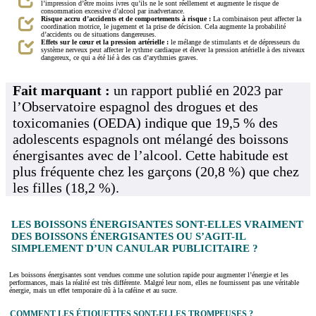
l’impression d’être moins ivres qu’ils ne le sont réellement et augmente le risque de
consommation excessive d’alcool par inadvertance.
Risque accru d’accidents et de comportements à risque :
La combinaison peut affecter la
coordination motrice, le jugement et la prise de décision. Cela augmente la probabilité
d’accidents ou de situations dangereuses.
Effets sur le cœur et la pression artérielle :
le mélange de stimulants et de dépresseurs du
système nerveux peut affecter le rythme cardiaque et élever la pression artérielle à des niveaux
dangereux, ce qui a été lié à des cas d’arythmies graves.
Fait marquant :
un rapport publié en 2023 par
l’Observatoire espagnol des drogues et des
toxicomanies (OEDA) indique que 19,5 % des
adolescents espagnols ont mélangé des boissons
énergisantes avec de l’alcool. Cette habitude est
plus fréquente chez les garçons (20,8 %) que chez
les filles (18,2 %).
LES BOISSONS ÉNERGISANTES SONT-ELLES VRAIMENT
DES BOISSONS ÉNERGISANTES OU S’AGIT-IL
SIMPLEMENT D’UN CANULAR PUBLICITAIRE ?
Les boissons énergisantes sont vendues comme une solution rapide pour augmenter l’énergie et les
performances, mais la réalité est très différente. Malgré leur nom, elles ne fournissent pas une véritable
énergie, mais un effet temporaire dû à la caféine et au sucre.
COMMENT LES ÉTIQUETTES SONT-ELLES TROMPEUSES ?