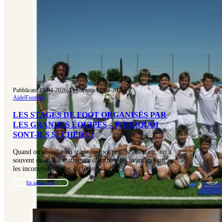
Pubblicato 15-04-2026
|
Aggiornato 15-04-2026
Aide
|
Football
LES STAGES DE FOOT ORGANISÉS PAR
LES GRANDES ÉQUIPES – POURQUOI
SONT-ILS SI CHERS ?
Quand on cherche un stage de foot pour son enfant, on a
souvent du mal à distinguer d’emblée les avantages ou
les inconvénients des différentes…
En savoir plus