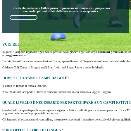
I clienti che contattano Ertheo prima di prenotare un campo o un programma
sono molto più soddisfatti della loro esperienza complessiva.
Contattaci
VUOI REGALARE UN SOGGIORNO INDIMENTICABILE A TUO FIGLIO/TUA 
In questi Camp tuo figlio/tua figlia avrà la possibilità di giocare a golf con degli
allenatori professionisti
ch
un
soggiorno estivo
.
Un mix fantastico e sano con esercitazioni fisiche, apprendimento di lingue e un ambiente multiculturale che
Offriamo Golf Camp in Spagna, negli Stati Uniti, nel Regno Unito e anche in Irlanda.
DOVE SI TROVANO I CAMPI DA GOLF?
Il Camp in Irlanda si trova a Dublino.
A soli 9 km dall’aeroporto si trova la residenza studentesca in cui saranno alloggiati i ragazzi.
QUALE LIVELLO È NECESSARIO PER PARTECIPARE A UN CAMPI ESTIVI 
Questo Golf Camp è disponibile per ragazze e ragazzi di tutti i livelli di gioco e di età copresa tra i 12 e i 
vogliono perfezionare le proprie abilità sportive.
Gli istruttori si occuperanno di consigliare, insegnare e tirare fuori il massimo potenziale dei giovani golfist
SONO OFFERTI CORSI DI LINGUA?