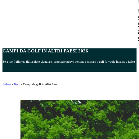
CAMPI DA GOLF IN ALTRI PAESI 2026
Se a tuo figlio/tua figlia piace viaggiare, conoscere nuove persone e giocare a golf (o vuole iniziare a farlo),
Ertheo
»
Golf
»
Campi da golf in Altri Paesi