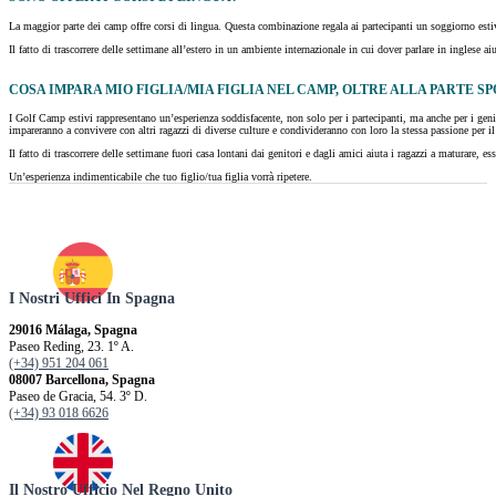
La maggior parte dei camp offre corsi di lingua. Questa combinazione regala ai partecipanti un soggiorno estiv
Il fatto di trascorrere delle settimane all’estero in un ambiente internazionale in cui dover parlare in inglese a
COSA IMPARA MIO FIGLIA/MIA FIGLIA NEL CAMP, OLTRE ALLA PARTE S
I Golf Camp estivi rappresentano un’esperienza soddisfacente, non solo per i partecipanti, ma anche per i genit
impareranno a convivere con altri ragazzi di diverse culture e condivideranno con loro la stessa passione per il
Il fatto di trascorrere delle settimane fuori casa lontani dai genitori e dagli amici aiuta i ragazzi a maturare, es
Un’esperienza indimenticabile che tuo figlio/tua figlia vorrà ripetere.
I Nostri Uffici In Spagna
29016 Málaga, Spagna
Paseo Reding, 23. 1º A.
(+34) 951 204 061
08007 Barcellona, ​​Spagna
Paseo de Gracia, 54. 3º D.
(+34) 93 018 6626
Il Nostro Ufficio Nel Regno Unito