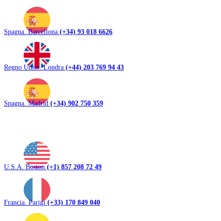
Spagna. Barcellona
(+34) 93 018 6626
Regno Unito. Londra
(+44) 203 769 94 43
Spagna. Madrid
(+34) 902 750 359
U.S.A. Boston
(+1) 857 208 72 49
Francia. Parigi
(+33) 170 849 040