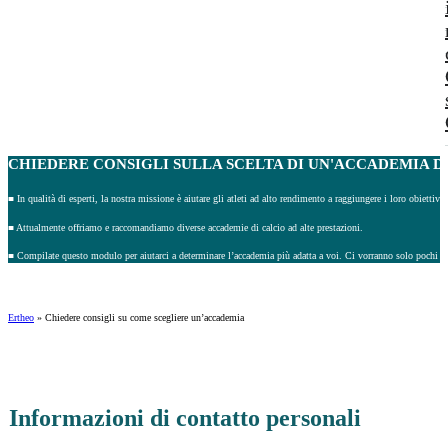
CHIEDERE CONSIGLI
SULLA SCELTA DI UN'ACCADEMIA DI
■ In qualità di esperti, la nostra missione è aiutare gli atleti ad alto rendimento a raggiungere i loro obiettivi 
■ Attualmente offriamo e raccomandiamo diverse accademie di calcio ad alte prestazioni.
■ Compilate questo modulo per aiutarci a determinare l’accademia più adatta a voi. Ci vorranno solo pochi m
Ertheo
»
Chiedere consigli su come scegliere un’accademia
Informazioni di contatto personali