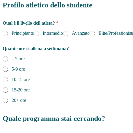
Profilo atletico dello studente
Qual è il livello dell'atleta?
*
Principiante
Intermedio
Avanzato
Elite/Professionist
Quante ore si allena a settimana?
– 5 ore
5-9 ore
10-15 ore
15-20 ore
20+ ore
C
o
Quale programma stai cercando?
d
i