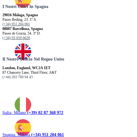
I Nostri Uffici In Spagna
29016 Málaga, Spagna
Paseo Reding, 23. 1º A.
(+34) 951 204 061
08007 Barcellona, ​​Spagna
Paseo de Gracia, 54. 3º D.
(+34) 93 018 6626
Il Nostro Ufficio Nel Regno Unito
London, England, WC2A 1ET
87 Chancery Lane, Third Floor, A&T
(+44) 203 769 94 43
Italia. Milano
(+39) 02 87 368 972
Spagna. Málaga
(+34) 951 204 061