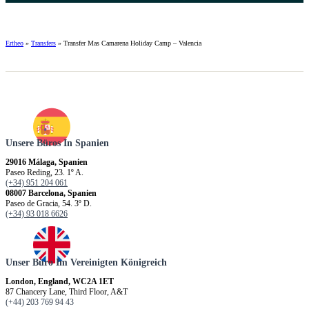
Ertheo
»
Transfers
»
Transfer Mas Camarena Holiday Camp – Valencia
Unsere Büros In Spanien
29016 Málaga, Spanien
Paseo Reding, 23. 1º A.
(+34) 951 204 061
08007 Barcelona, Spanien
Paseo de Gracia, 54. 3º D.
(+34) 93 018 6626
Unser Büro Im Vereinigten Königreich
London, England, WC2A 1ET
87 Chancery Lane, Third Floor, A&T
(+44) 203 769 94 43