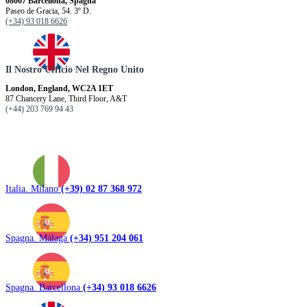
08007 Barcellona, ​​Spagna
Paseo de Gracia, 54. 3º D.
(+34) 93 018 6626
Il Nostro Ufficio Nel Regno Unito
London, England, WC2A 1ET
87 Chancery Lane, Third Floor, A&T
(+44) 203 769 94 43
Italia. Milano
(+39) 02 87 368 972
Spagna. Málaga
(+34) 951 204 061
Spagna. Barcellona
(+34) 93 018 6626