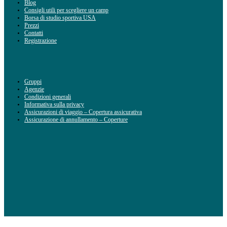
Blog
Consigli utili per scegliere un camp
Borsa di studio sportiva USA
Prezzi
Contatti
Registrazione
Gruppi
Agenzie
Condizioni generali
Informativa sulla privacy
Assicurazioni di viaggio – Copertura assicurativa
Assicurazione di annullamento – Coperture