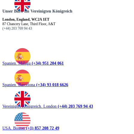
Unser Büro Im Vereinigten Königreich
London, England, WC2A 1ET
87 Chancery Lane, Third Floor, A&T
(+44) 203 769 94 43
Spanien. Málaga
(+34) 951 204 061
Spanien. Barcelona
(+34) 93 018 6626
Vereinigtes Königreich. London
(+44) 203 769 94 43
USA. Boston
(+1) 857 208 72 49