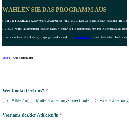
WÄHLEN SIE DAS PROGRAMM AUS
»
Um Ihre Fußballcamp-Reservierung vorzunehmen, füllen Sie einfach das untenstehende Formular mit allen e
»
Sobald wir Ihre Informationen erhalten haben, werden wir Sie kontaktieren, um Ihre Reservierung zu bestät
»
Sollten während des Buchungsvorgangs Probleme auftreten,
kontaktieren
Sie uns bitte oder rufen Sie uns
Ertheo
»
Anmeldeformular
Wer kontaktiert uns?
*
Athlet/in
Mutter/Erziehungsberechtigter
Vater/Erziehung
*
Vorname des/der Athleten/in
*
E
r
z