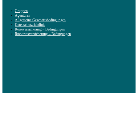
Gruppen
Agenturen
Allgemeine Geschäftsbedingungen
Datenschutzrichtlinie
Reiseversicherung – Bedingungen
Rücktrittsversicherung – Bedingungen