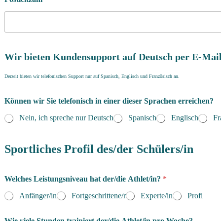
Wir bieten Kundensupport auf Deutsch per E-Mail
Derzeit bieten wir telefonischen Support nur auf Spanisch, Englisch und Französisch an.
Können wir Sie telefonisch in einer dieser Sprachen erreichen?
Nein, ich spreche nur Deutsch
Spanisch
Englisch
Fr
Sportliches Profil des/der Schülers/in
Welches Leistungsniveau hat der/die Athlet/in?
*
Anfänger/in
Fortgeschrittene/r
Experte/in
Profi
Wie viele Stunden trainiert der/die Athlet/in pro Woche?