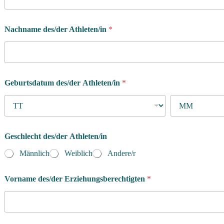
i
e
h
Nachname des/der Athleten/in
*
u
n
g
s
b
e
Geburtsdatum des/der Athleten/in
*
r
e
c
h
t
Geschlecht des/der Athleten/in
i
g
Männlich
Weiblich
Andere/r
t
e
n
Vorname des/der Erziehungsberechtigten
*
*