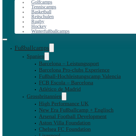
Golfcamps
Tenniscamps
Basketball
Reitschulen
Rugby
Hockey
Winterfußballcamps
Fußballcamps
Spanien
Barcelona – Leistungssport
Barcelona Pro-clubs Experience
Fußball-Hochleistungscamp Valencia
FCB Escola – Barcelona
Atlético de Madrid
Grossbritannien
High Performance UK
New Era Fußballcamp + Englisch
Arsenal Football Development
Aston Villa Foundation
Chelsea FC Foundation
Liverpool