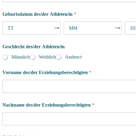
a
m
Geburtsdatum des/der Athleten/in
*
e
d
e
s
/
d
Geschlecht des/der Athleten/in
e
Männlich
Weiblich
Andere/r
r
Vorname des/der Erziehungsberechtigten
*
Nachname des/der Erziehungsberechtigten
*