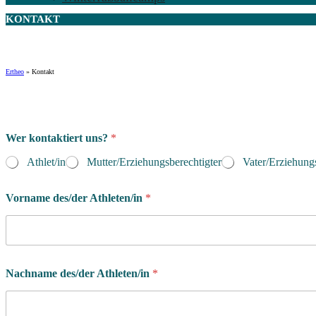
KONTAKT
Ertheo
»
Kontakt
A
Wer kontaktiert uns?
*
t
h
Athlet/in
Mutter/Erziehungsberechtigter
Vater/Erziehungs
l
e
t
Vorname des/der Athleten/in
*
/
i
n
?
N
Nachname des/der Athleten/in
*
a
c
h
n