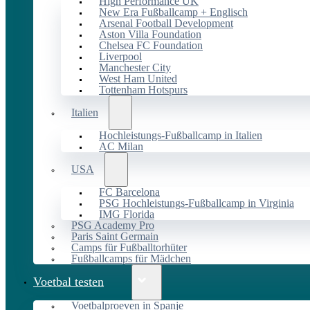
High Performance UK
New Era Fußballcamp + Englisch
Arsenal Football Development
Aston Villa Foundation
Chelsea FC Foundation
Liverpool
Manchester City
West Ham United
Tottenham Hotspurs
Italien
Hochleistungs-Fußballcamp in Italien
AC Milan
USA
FC Barcelona
PSG Hochleistungs-Fußballcamp in Virginia
IMG Florida
PSG Academy Pro
Paris Saint Germain
Camps für Fußballtorhüter
Fußballcamps für Mädchen
Voetbal testen
Voetbalproeven in Spanje