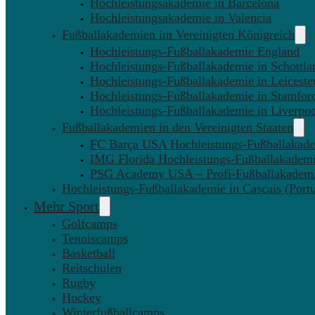
Hochleistungsakademie in Barcelona
Hochleistungsakademie in Valencia
Fußballakademien im Vereinigten Königreich
Hochleistungs-Fußballakademie England
Hochleistungs-Fußballakademie in Schottla
Hochleistungs-Fußballakademie in Leiceste
Hochleistungs-Fußballakademie in Stamfor
Hochleistungs-Fußballakademie in Liverpo
Fußballakademien in den Vereinigten Staaten
FC Barça USA Hochleistungs-Fußballakad
IMG Florida Hochleistungs-Fußballakadem
PSG Academy USA – Profi-Fußballakadem
Hochleistungs-Fußballakademie in Cascais (Portu
Mehr Sport
Golfcamps
Tenniscamps
Basketball
Reitschulen
Rugby
Hockey
Winterfußballcamps