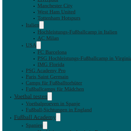
Manchester City
West Ham United
Tottenham Hotspurs
Italien
Hochleistungs-Fußballcamp in Italien
AC Milan
USA
FC Barcelona
PSG Hochleistungs-Fußballcamp in Virgini
IMG Florida
PSG Academy Pro
Paris Saint Germain
Camps für Fußballtorhüter
Fußballcamps für Mädchen
Voetbal testen
Voetbalproeven in Spanje
Fußball-Sichtungen in England
Fußball Academy
Spanien