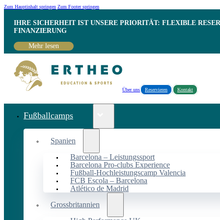
Zum Hauptinhalt springen
Zum Footer springen
IHRE SICHERHEIT IST UNSERE PRIORITÄT: FLEXIBLE RESE
INANZIERUNG
Mehr lesen
Über uns
Reservieren
Kontakt
Fußballcamps
Spanien
Barcelona – Leistungssport
Barcelona Pro-clubs Experience
Fußball-Hochleistungscamp Valencia
FCB Escola – Barcelona
Atlético de Madrid
Grossbritannien