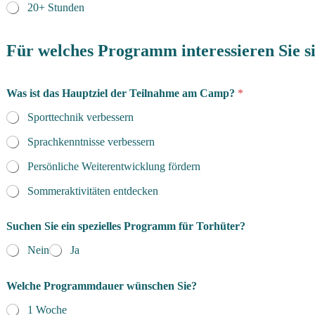
20+ Stunden
Für welches Programm interessieren Sie s
d
Was ist das Hauptziel der Teilnahme am Camp?
*
e
r
Sporttechnik verbessern
/
d
Sprachkenntnisse verbessern
i
e
Persönliche Weiterentwicklung fördern
A
t
Sommeraktivitäten entdecken
h
l
Suchen Sie ein spezielles Programm für Torhüter?
e
t
Nein
Ja
e
n
/
Welche Programmdauer wünschen Sie?
i
n
1 Woche