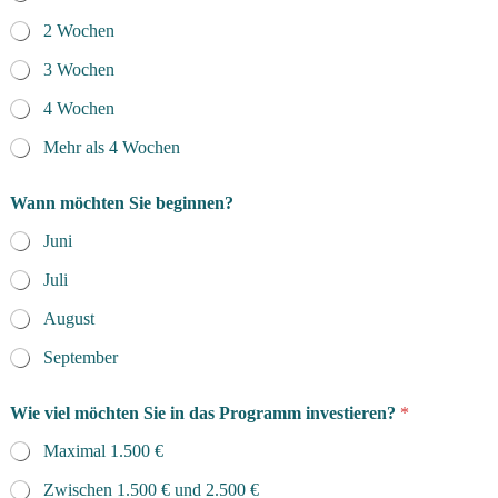
N
2 Wochen
a
c
3 Wochen
h
r
4 Wochen
i
c
Mehr als 4 Wochen
h
t
:
Wann möchten Sie beginnen?
Juni
Juli
August
September
Wie viel möchten Sie in das Programm investieren?
*
Maximal 1.500 €
Zwischen 1.500 € und 2.500 €