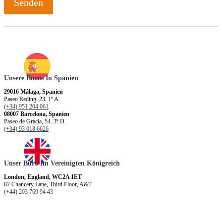
a
Senden
m
e
Unsere Büros In Spanien
29016 Málaga, Spanien
Paseo Reding, 23. 1º A.
(+34) 951 204 061
08007 Barcelona, Spanien
Paseo de Gracia, 54. 3º D.
(+34) 93 018 6626
Unser Büro Im Vereinigten Königreich
London, England, WC2A 1ET
87 Chancery Lane, Third Floor, A&T
(+44) 203 769 94 43