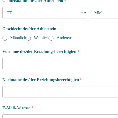
Geburtsdatum des/der Athleten/in
*
h
t
:
d
e
r
Geschlecht des/der Athleten/in
/
Männlich
Weiblich
Andere/r
d
i
e
Vorname des/der Erziehungsberechtigten
*
Nachname des/der Erziehungsberechtigten
*
E-Mail-Adresse
*