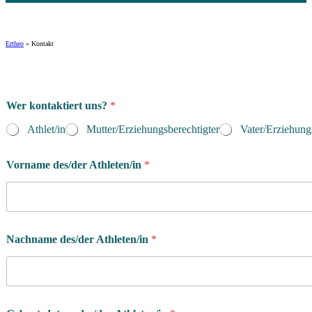
Ertheo
»
Kontakt
Wer kontaktiert uns?
*
Athlet/in
Mutter/Erziehungsberechtigter
Vater/Erziehung
Vorname des/der Athleten/in
*
N
Nachname des/der Athleten/in
*
a
c
h
r
i
c