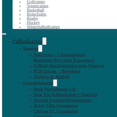
Golfcamps
Tenniscamps
Basketball
Reitschulen
Rugby
Hockey
Winterfußballcamps
Fußballcamps
Spanien
Barcelona – Leistungssport
Barcelona Pro-clubs Experience
Fußball-Hochleistungscamp Valencia
FCB Escola – Barcelona
Atlético de Madrid
Grossbritannien
High Performance UK
New Era Fußballcamp + Englisch
Arsenal Football Development
Aston Villa Foundation
Chelsea FC Foundation
Liverpool