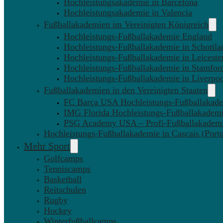
Hochleistungsakademie in Barcelona
Hochleistungsakademie in Valencia
Fußballakademien im Vereinigten Königreich
Hochleistungs-Fußballakademie England
Hochleistungs-Fußballakademie in Schottla
Hochleistungs-Fußballakademie in Leiceste
Hochleistungs-Fußballakademie in Stamfor
Hochleistungs-Fußballakademie in Liverpo
Fußballakademien in den Vereinigten Staaten
FC Barça USA Hochleistungs-Fußballakad
IMG Florida Hochleistungs-Fußballakadem
PSG Academy USA – Profi-Fußballakadem
Hochleistungs-Fußballakademie in Cascais (Portu
Mehr Sport
Golfcamps
Tenniscamps
Basketball
Reitschulen
Rugby
Hockey
Winterfußballcamps