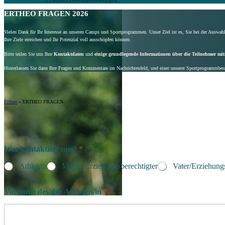
ERTHEO FRAGEN 2026
Vielen Dank für Ihr Interesse an unseren Camps und Sportprogrammen. Unser Ziel ist es, Sie bei der Auswah
Ihre Ziele erreichen und Ihr Potenzial voll ausschöpfen können.
Bitte teilen Sie uns Ihre
Kontaktdaten
und
einige grundlegende Informationen über die Teilnehmer mit
Hinterlassen Sie dann Ihre Fragen und Kommentare im Nachrichtenfeld, und einer unserer Sportprogrammbera
Ertheo
»
ERTHEO FRAGEN
Wer kontaktiert uns?
*
Athlet/in
Mutter/Erziehungsberechtigter
Vater/Erziehungs
Vorname des/der Athleten/in
*