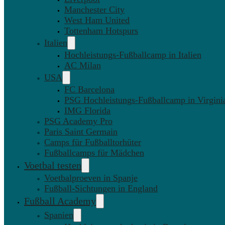
Manchester City
West Ham United
Tottenham Hotspurs
Italien
Hochleistungs-Fußballcamp in Italien
AC Milan
USA
FC Barcelona
PSG Hochleistungs-Fußballcamp in Virgini
IMG Florida
PSG Academy Pro
Paris Saint Germain
Camps für Fußballtorhüter
Fußballcamps für Mädchen
Voetbal testen
Voetbalproeven in Spanje
Fußball-Sichtungen in England
Fußball Academy
Spanien