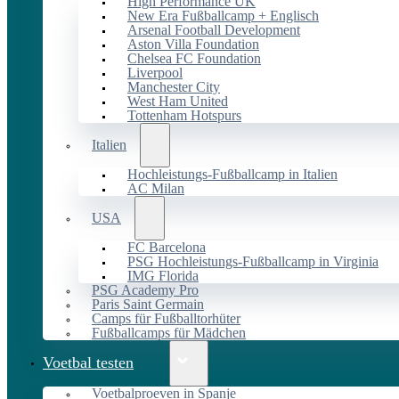
High Performance UK
New Era Fußballcamp + Englisch
Arsenal Football Development
Aston Villa Foundation
Chelsea FC Foundation
Liverpool
Manchester City
West Ham United
Tottenham Hotspurs
Italien
Hochleistungs-Fußballcamp in Italien
AC Milan
USA
FC Barcelona
PSG Hochleistungs-Fußballcamp in Virginia
IMG Florida
PSG Academy Pro
Paris Saint Germain
Camps für Fußballtorhüter
Fußballcamps für Mädchen
Voetbal testen
Voetbalproeven in Spanje