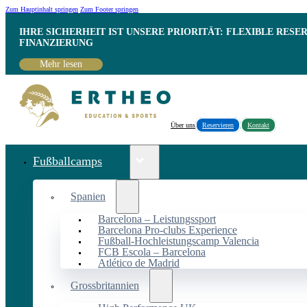
Zum Hauptinhalt springen
Zum Footer springen
IHRE SICHERHEIT IST UNSERE PRIORITÄT: FLEXIBLE RESE
INANZIERUNG
Mehr lesen
Über uns
Reservieren
Kontakt
Fußballcamps
Spanien
Barcelona – Leistungssport
Barcelona Pro-clubs Experience
Fußball-Hochleistungscamp Valencia
FCB Escola – Barcelona
Atlético de Madrid
Grossbritannien