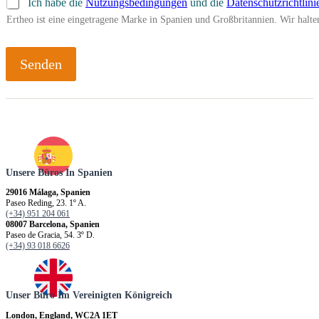
Ich habe die
Nutzungsbedingungen
und die
Datenschutzrichtlini
Ertheo ist eine eingetragene Marke in Spanien und Großbritannien. Wir hal
Senden
Unsere Büros In Spanien
29016 Málaga, Spanien
Paseo Reding, 23. 1º A.
(+34) 951 204 061
08007 Barcelona, Spanien
Paseo de Gracia, 54. 3º D.
(+34) 93 018 6626
Unser Büro Im Vereinigten Königreich
London, England, WC2A 1ET