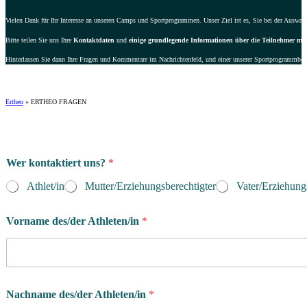
Vielen Dank für Ihr Interesse an unseren Camps und Sportprogrammen. Unser Ziel ist es, Sie bei der Auswahl 
Bitte teilen Sie uns Ihre
Kontaktdaten
und
einige grundlegende Informationen über die Teilnehmer mit
Hinterlassen Sie dann Ihre Fragen und Kommentare im Nachrichtenfeld, und einer unserer Sportprogrammbera
Ertheo
»
ERTHEO FRAGEN
W
Wer kontaktiert uns?
*
e
l
Athlet/in
Mutter/Erziehungsberechtigter
Vater/Erziehung
c
h
e
Vorname des/der Athleten/in
*
d
e
s
/
d
Nachname des/der Athleten/in
*
e