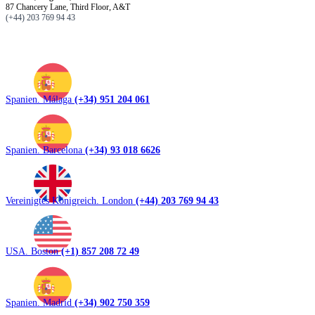
87 Chancery Lane, Third Floor, A&T
(+44) 203 769 94 43
Spanien. Málaga
(+34) 951 204 061
Spanien. Barcelona
(+34) 93 018 6626
Vereinigtes Königreich. London
(+44) 203 769 94 43
USA. Boston
(+1) 857 208 72 49
Spanien. Madrid
(+34) 902 750 359