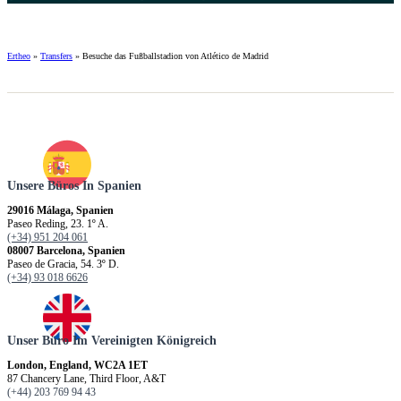
Ertheo
»
Transfers
»
Besuche das Fußballstadion von Atlético de Madrid
Unsere Büros In Spanien
29016 Málaga, Spanien
Paseo Reding, 23. 1º A.
(+34) 951 204 061
08007 Barcelona, Spanien
Paseo de Gracia, 54. 3º D.
(+34) 93 018 6626
Unser Büro Im Vereinigten Königreich
London, England, WC2A 1ET
87 Chancery Lane, Third Floor, A&T
(+44) 203 769 94 43