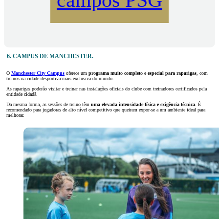
campos PSG
6. CAMPUS DE MANCHESTER.
O
Manchester City Campus
oferece um
programa muito completo e especial para raparigas
, com
treinos na cidade desportiva mais exclusiva do mundo.
As raparigas poderão visitar e treinar nas instalações oficiais do clube com treinadores certificados pela
entidade cidadã.
Da mesma forma, as sessões de treino têm
uma elevada intensidade física e exigência técnica
. É
recomendado para jogadoras de alto nível competitivo que queiram expor-se a um ambiente ideal para
melhorar.