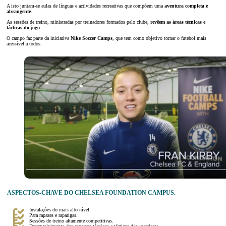
A isto juntam-se aulas de línguas e actividades recreativas que compõem uma
aventura completa e
abrangente
.
As sessões de treino, ministradas por treinadores formados pelo clube,
revêem as áreas técnicas e
tácticas do jogo
.
O campo faz parte da iniciativa
Nike Soccer Camps
, que tem como objetivo tornar o futebol mais
acessível a todos.
ASPECTOS-CHAVE DO CHELSEA FOUNDATION CAMPUS.
Instalações do mais alto nível.
Para rapazes e raparigas.
Sessões de treino altamente competitivas.