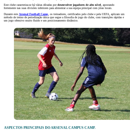
Este clube caracteriza-se há várias décadas por
desenvolver jogadores de alto nível
, apostando
fortemente nas suas divisões inferiores para alimentar a sua equipa principal com jóias locais.
Durante este
Arsenal Football Camp
, os treinadores, certificados pelo clube e pela UEFA, aplicam um
método de treino de periodização tática que segue a filosofia de jogo do clube, com transições rápidas e
um jogo ofensivo muito fluido e um posicionamento dinâmico.
ASPECTOS PRINCIPAIS DO ARSENAL CAMPUS CAMP.