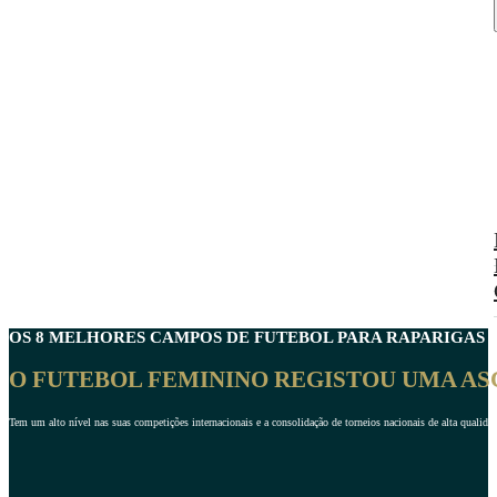
OS 8
MELHORES CAMPOS DE FUTEBOL PARA RAPARIGAS
N
O FUTEBOL FEMININO REGISTOU UMA AS
Tem um alto nível nas suas competições internacionais e a consolidação de torneios nacionais de alta qualida