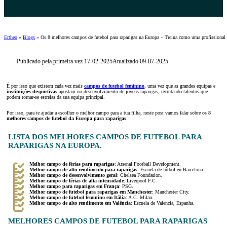
Ertheo
»
Blogs
»
Os 8 melhores campos de futebol para raparigas na Europa – Treina como uma profissional
Publicado pela primeira vez 17-02-2025
Atualizado 09-07-2025
É por isso que existem cada vez mais
campos de futebol feminino
, uma vez que as grandes equipas e
instituições desportivas
apostam no desenvolvimento de jovens raparigas, recrutando talentos que
podem tornar-se estrelas da sua equipa principal.
Por isso, para te ajudar a escolher o melhor campo para a tua filha, neste post vamos falar sobre os
8
melhores campos de futebol da Europa para raparigas
.
LISTA DOS MELHORES CAMPOS DE FUTEBOL PARA
RAPARIGAS NA EUROPA.
Melhor campo de férias para raparigas
: Arsenal Football Development.
Melhor campo de alto rendimento para raparigas
: Escuela de fútbol en Barcelona.
Melhor campo de desenvolvimento geral
: Chelsea Foundation.
Melhor campo de férias de alta intensidade
: Liverpool F.C.
Melhor campo para raparigas em França
: PSG.
Melhor campo de futebol para raparigas em Manchester
: Manchester City.
Melhor campo de futebol feminino em Itália
: A.C. Milan.
Melhor campo de alto rendimento em Valência
: Escuela de Valencia, Espanha.
MELHORES CAMPOS DE FUTEBOL PARA RAPARIGAS