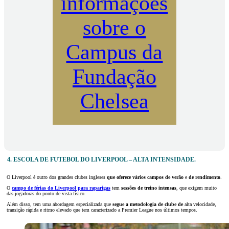
informações
sobre o
Campus da
Fundação
Chelsea
4. ESCOLA DE FUTEBOL DO LIVERPOOL – ALTA INTENSIDADE.
O Liverpool é outro dos grandes clubes ingleses
que oferece vários campos
de verão
e
de rendimento
.
O
campo de férias do Liverpool para raparigas
tem
sessões de treino
intensas
, que exigem muito
das jogadoras do ponto de vista físico.
Além disso, tem uma abordagem especializada que
segue a metodologia de clube de
alta velocidade,
transição rápida e ritmo elevado que tem caracterizado a Premier League nos últimos tempos.