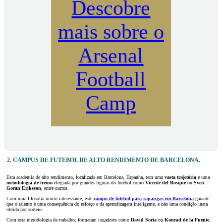
Descobre
mais sobre o
Arsenal
Football
Camp
2. CAMPUS DE FUTEBOL DE ALTO RENDIMENTO DE BARCELONA.
Esta academia de alto rendimento, localizada em Barcelona, Espanha, tem uma
vasta trajetória
e uma
metodologia de treino
elogiada por grandes figuras do futebol como
Vicente del Bosque
ou
Sven
Goran Eriksson
, entre outros.
Com uma filosofia muito interessante, este
campo de futebol para raparigas em Barcelona
garante
que o talento é uma consequência do esforço e da aprendizagem inteligente, e não uma condição inata
obtida por sorteio.
Com esta metodologia de trabalho, formaram jogadores como
David Soria
ou
Konrad de la Fuente
,