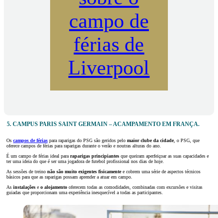
campo de
férias de
Liverpool
5. CAMPUS PARIS SAINT GERMAIN – ACAMPAMENTO EM FRANÇA.
Os
campos de férias
para raparigas do PSG são geridos pelo
maior clube da cidade
, o PSG, que
oferece campos de férias para raparigas durante o verão e noutras alturas do ano.
É um campo de férias ideal para
raparigas principiantes
que queiram aperfeiçoar as suas capacidades e
ter uma ideia do que é ser uma jogadora de futebol profissional nos dias de hoje.
As sessões de treino
não são muito exigentes fisicamente
e cobrem uma série de aspectos técnicos
básicos para que as raparigas possam aprender a atuar em campo.
As
instalações
e
o alojamento
oferecem todas as comodidades, combinadas com excursões e visitas
guiadas que proporcionam uma experiência inesquecível a todas as participantes.