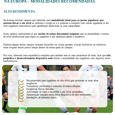
NA EUROPA – MODALIDADES RECOMENDADAS.
ALTO RENDIMENTO.
Na Europa existem campos que oferecem uma
modalidade ideal para as jovens jogadoras que
querem elevar o seu nível
ao máximo e exigir-se a si próprias a competir com outras jogadoras (e até
com jogadores masculinos) para aperfeiçoar ainda mais as suas capacidades.
Estes campos caracterizam-se por
sessões de treino fisicamente exigentes
que se assemelham a treinos
de nível profissional para expor os jogadores a um ambiente rápido e dinâmico.
Embora alguns destes campos incluam excursões ou visitas guiadas a locais históricos ou turísticos,
estas ocupam muito pouco tempo dentro da rotina geral do campus.
Por isso, oferecem uma experiência completa que também tem os seus momentos de lazer, mas que
não
prejudica o desenvolvimento desportivo nem
distrai a mentalidade dos jogadores com aspectos extra-
futebolísticos.
Recomendado para jogadores de alto nível que procuram as mais altas
exigências.
Treinadores certificados e métodos de treino eficazes.
Exigências físicas elevadas.
Actividades de lazer e excursões a um nível secundário.
Alimentação baseada numa dieta desportiva de alto rendimento.
Instalações de primeira classe.