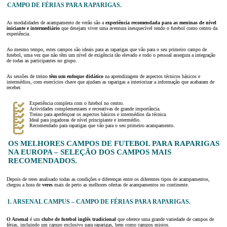
CAMPO DE FÉRIAS PARA RAPARIGAS.
As modalidades de acampamento de verão são a
experiência recomendada para as meninas de nível
iniciante e intermediário
que desejam viver uma aventura inesquecível tendo o futebol como centro da
experiência.
Ao mesmo tempo, estes campos são ideais para as raparigas que vão para o seu primeiro campo de
futebol, uma vez que não têm um nível de exigência tão elevado e todo o pessoal assegura a integração
de todas as participantes no grupo.
As sessões de treino
têm um enfoque didático
na aprendizagem de aspectos técnicos básicos e
intermédios, com exercícios chave que ajudam as raparigas a interiorizar a informação que acabaram de
receber.
Experiência completa com o futebol no centro.
Actividades complementares e recreativas de grande importância.
Treino para aperfeiçoar os aspectos básicos e intermédios da técnica.
Ideal para jogadoras de nível principiante e intermédio.
Recomendado para raparigas que vão para o seu primeiro acampamento.
OS MELHORES CAMPOS DE FUTEBOL PARA RAPARIGAS
NA EUROPA – SELEÇÃO DOS CAMPOS MAIS
RECOMENDADOS.
Depois de teres analisado todas as condições e diferenças entre os diferentes tipos de acampamentos,
chegou a hora de
veres
mais de perto as melhores ofertas de acampamentos no continente.
1. ARSENAL CAMPUS – CAMPO DE FÉRIAS PARA RAPARIGAS.
O Arsenal
é um
clube de futebol inglês tradicional
que oferece uma grande variedade de campos de
férias, incluindo um campo exclusivo para raparigas, bem como campos mistos.