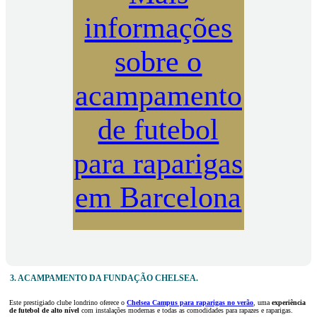
informações
sobre o
acampamento
de futebol
para raparigas
em Barcelona
3. ACAMPAMENTO DA FUNDAÇÃO CHELSEA.
Este prestigiado clube londrino oferece o
Chelsea Campus para raparigas no verão
, uma
experiência
de futebol
de alto nível
com instalações modernas e todas as comodidades para rapazes e raparigas.