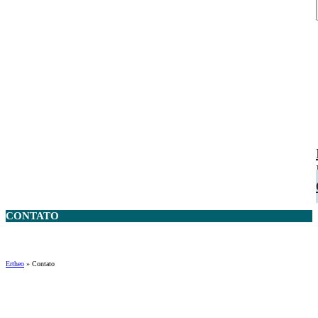
CONTATO
Ertheo
»
Contato