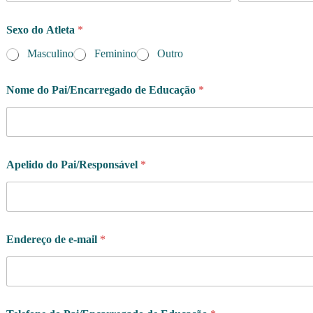
n
t
Sexo do Atleta
*
r
a
Masculino
Feminino
Outro
r
Nome do Pai/Encarregado de Educação
*
Apelido do Pai/Responsável
*
Endereço de e-mail
*