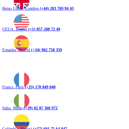
Reino Unido. Londres
(+44) 203 769 94 43
UEUA. Boston
(+1) 857 208 72 49
Espanha. Madrid
(+34) 902 750 359
França. Paris
(+33) 170 849 040
Itália. Milão
(+39) 02 87 368 972
Colômbia. Bogotá
(+57) 601 75 64 047