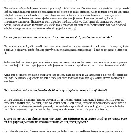
Nos treinos, não trabalhamos apenas a preparação física, também fazemos muitos exercícios para prevenir
lesões, principalmente antes de começarmos os exercícios mais intensos. Cada jogador deve ter um plano
adaptado às suas características — com base no seu histórico de lesões anteriores — para ajudar a
prevenir novas lesões ou para o ajudar a recuperar das que já tenha. Para um treinador, é muito
importante comunicar diretamente com a equipa médica, todos os dias, antes de começar os treinos.
Assim, saberá quais os jogadores que estão mais cansados ou com os músculos mais doridos e poderá
adaptar a carga de treino às necessidades do jogador e do jogo.
Sentes que a sorte teve um papel essencial na tua carreira? E, se sim, em que sentido?
No futebol e na vida, não acredito na sorte, mas acredito na «boa sorte». Se realmente te esforçares, fores
positivo e proativo, então é muito provável que te aconteçam coisas boas, já que as procuras e lutas por
elas.
Acho que tudo acontece por uma razão, como por exemplo a minha lesão, que me ajudou a ser a pessoa
que sou hoje e fez com que jogasse onde joguei e tivesse as experiências que tive no futebol e na vida.
Acho que se ficares em casa a queixar-te das coisas, nada de bom te vai acontecer e a sorte não estará do
teu lado. A verdade é que tens de sair e trabalhar duro todos os dias para que coisas novas comecem a
acontecer.
Que conselho darias a um jogador de 16 anos que aspira a tornar-se profissional?
O meu conselho é simples: tem de acreditar em ti mesmo, treinar com garra e nunca desistir. Tens de
trabalhar e confiar que, no final, tudo vai correr bem. Além disso, também te aconselharia a estudar e a
potenciar o teu desenvolvimento pessoal, formando-te e aprendendo novas línguas. E, acima de tudo,
que não te concentres apenas no futebol, porque a vida tem muito mais para te oferecer.
E para terminar, uma última pergunta: achas que participar num campo de férias de futebol pode
ter um papel importante no desenvolvimento de um jovem jogador?
Sem dúvida que sim. Treinar num bom campo de fútil com os melhores treinadores profissionais é