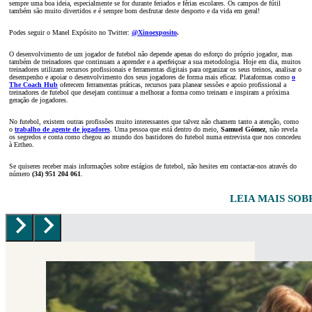
sempre uma boa ideia, especialmente se for durante feriados e férias escolares. Os campos de fútil
também são muito divertidos e é sempre bom desfrutar deste desporto e da vida em geral!
Podes seguir o Manel Expósito no Twitter:
@Xinoexposito
.
O desenvolvimento de um jogador de futebol não depende apenas do esforço do próprio jogador, mas
também de treinadores que continuam a aprender e a aperfeiçoar a sua metodologia. Hoje em dia, muitos
treinadores utilizam recursos profissionais e ferramentas digitais para organizar os seus treinos, analisar o
desempenho e apoiar o desenvolvimento dos seus jogadores de forma mais eficaz. Plataformas como
o
The Coach Hub
oferecem ferramentas práticas, recursos para planear sessões e apoio profissional a
treinadores de futebol que desejam continuar a melhorar a forma como treinam e inspiram a próxima
geração de jogadores.
No futebol, existem outras profissões muito interessantes que talvez não chamem tanto a atenção, como
o
trabalho de agente de jogadores
. Uma pessoa que está dentro do meio,
Samuel Gómez
, não revela
os segredos e conta como chegou ao mundo dos bastidores do futebol numa entrevista que nos concedeu
à Ertheo.
Se quiseres receber mais informações sobre estágios de futebol, não hesites em contactar-nos através do
número
(34) 951 204 061
.
LEIA MAIS SO