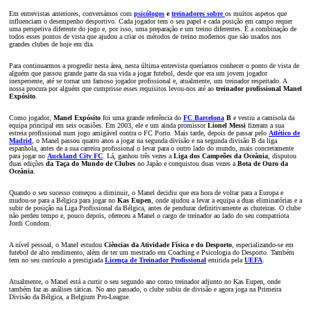
Em entrevistas anteriores, conversámos com
psicólogos
e
treinadores sobre
os muitos aspetos que
influenciam o desempenho desportivo. Cada jogador tem o seu papel e cada posição em campo requer
uma perspetiva diferente do jogo e, por isso, uma preparação e um treino diferentes. É a combinação de
todos esses pontos de vista que ajudou a criar os métodos de treino modernos que são usados nos
grandes clubes de hoje em dia.
Para continuarmos a progredir nesta área, nesta última entrevista queríamos conhecer o ponto de vista de
alguém que passou grande parte da sua vida a jogar futebol, desde que era um jovem jogador
inexperiente, até se tornar um famoso jogador profissional e, atualmente, um treinador respeitado. A
nossa procura por alguém que cumprisse esses requisitos levou-nos até ao
treinador profissional Manel
Expósito
.
Como jogador,
Manel Expósito
foi uma grande referência do
FC Barcelona
B
e vestiu a camisola da
equipa principal em seis ocasiões. Em 2003, ele e um ainda promissor
Lionel Messi
fizeram a sua
estreia profissional num jogo amigável contra o FC Porto. Mais tarde, depois de passar pelo
Atlético de
Madrid
, o Manel passou quatro anos a jogar na segunda divisão e na segunda divisão B da liga
espanhola, antes de a sua carreira profissional o levar para o outro lado do mundo, mais concretamente
para jogar no
Auckland City FC
. Lá, ganhou três vezes a
Liga dos Campeões da Oceânia
, disputou
duas edições
da Taça do Mundo de Clubes
no Japão e conquistou duas vezes a
Bota de Ouro da
Oceânia
.
Quando o seu sucesso começou a diminuir, o Manel decidiu que era hora de voltar para a Europa e
mudou-se para a Bélgica para jogar no
Kas Eupen
, onde ajudou a levar a equipa a duas eliminatórias e a
subir de posição na Liga Profissional da Bélgica, antes de pendurar definitivamente as chuteiras. O clube
não perdeu tempo e, pouco depois, ofereceu a Manel o cargo de treinador ao lado do seu compatriota
Jordi Condom.
A nível pessoal, o Manel estudou
Ciências da Atividade Física e do Desporto
, especializando-se em
futebol de alto rendimento, além de ter um mestrado em Coaching e Psicologia do Desporto. Também
tem no seu currículo a prestigiada
Licença de Treinador Profissional
emitida pela
UEFA
.
Atualmente, o Manel está a curtir o seu segundo ano como treinador adjunto no Kas Eupen, onde
também faz as análises táticas. No ano passado, o clube subiu de divisão e agora joga na Primeira
Divisão da Bélgica, a Belgium Pro-League.