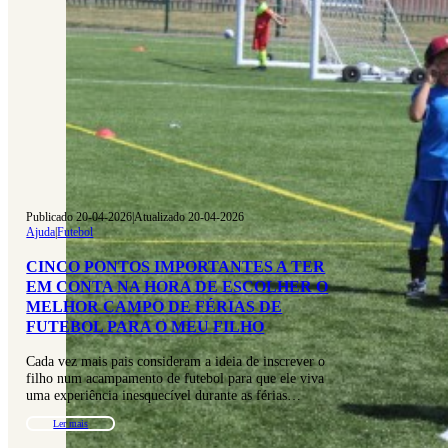
Publicado 20-04-2026
|
Atualizado 20-04-2026
Ajuda
|
Futebol
CINCO PONTOS IMPORTANTES A TER
EM CONTA NA HORA DE ESCOLHER O
MELHOR CAMPO DE FÉRIAS DE
FUTEBOL PARA O MEU FILHO
Cada vez mais pais consideram a ideia de inscrever o
filho num acampamento de futebol para que ele viva
uma experiência inesquecível durante as férias…
Ler mais