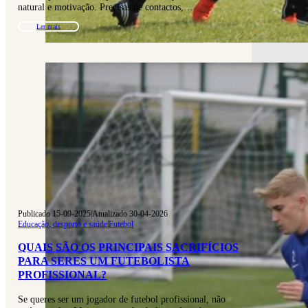
natural e motivação. Precisas de contactos,…
Ler mais
Publicado 15-09-2025
|
Atualizado 30-04-2026
Educação, desporto e saúde
|
Futebol
QUAIS SÃO OS PRINCIPAIS SACRIFÍCIOS
PARA SERES UM FUTEBOLISTA
PROFISSIONAL?
Se queres ser um jogador de futebol profissional, não