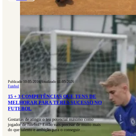
Publicado 10-05-2016
|
Atualizado 01-05-2026
Futebol
15 + 3 COMPETÊNCIAS QUE TENS DE
MELHORAR PARA TERES SUCESSO NO
FUTEBOL
Gostarias de atingir o teu potencial máximo como
jogador de futebol? Então vais precisar de muito mais
do que talento e ambição para o conseguir.…