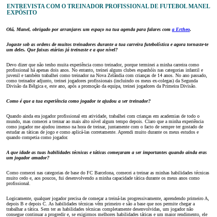
ENTREVISTA COM O TREINADOR PROFISSIONAL DE FUTEBOL MANEL
EXPÓSITO
Olá, Manel, obrigado por arranjares um espaço na tua agenda para falares com
a Ertheo
.
Jogaste sob as ordens de muitos treinadores durante a tua carreira futebolística e agora tornaste-te
um deles. Que faixas etárias já treinaste e a que nível?
Devo dizer que não tenho muita experiência como treinador, porque terminei a minha carreira como
profissional há apenas dois anos. No entanto, treinei alguns clubes espanhóis nas categorias infantil e
juvenil e também trabalhei como treinador na Nova Zelândia com crianças de 14 anos. No ano passado,
como treinador adjunto, treinei jogadores profissionais (incluindo os meus ex-colegas) da Segunda
Divisão da Bélgica e, este ano, após a promoção da equipa, treinei jogadores da Primeira Divisão.
Como é que a tua experiência como jogador te ajudou a ser treinador?
Quando ainda era jogador profissional em atividade, trabalhei com crianças em academias de todo o
mundo, mas comecei a treinar ao mais alto nível algum tempo depois. Claro que a minha experiência
como jogador me ajudou imenso na hora de treinar, juntamente com o facto de sempre ter gostado de
estudar as táticas de jogo e como aplicá-las corretamente. Aprendi muito durante os meus estudos e
quando competia como jogador.
A que idade as tuas habilidades técnicas e táticas começaram a ser importantes quando ainda eras
um jogador amador?
Como comecei nas categorias de base do FC Barcelona, comecei a treinar as minhas habilidades técnicas
muito cedo e, aos poucos, fui desenvolvendo a minha capacidade tática durante os meus anos como
profissional.
Logicamente, qualquer jogador precisa de começar a treiná-las progressivamente, aprendendo primeiro A,
depois B e depois C. As habilidades técnicas vêm primeiro e são a base que nos permite chegar a
trabalhar a tática. Sem ter as habilidades técnicas completamente desenvolvidas, um jogador não
consegue continuar a progredir e, se exigirmos melhores habilidades táticas e um maior rendimento, ele