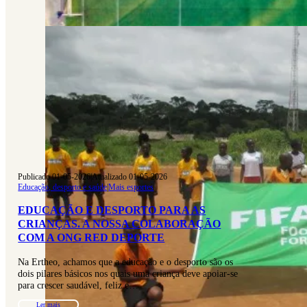
Publicado 01-05-2026
|
Atualizado 01-05-2026
Educação, desporto e saúde
|
Mais esportes
EDUCAÇÃO E DESPORTO PARA AS
CRIANÇAS. A NOSSA COLABORAÇÃO
COM A ONG RED DEPORTE
Na Ertheo, achamos que a educação e o desporto são os
dois pilares básicos nos quais uma criança deve apoiar-se
para crescer saudável, feliz e…
Ler mais