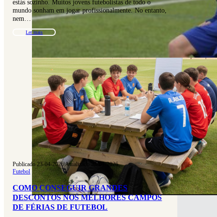
estás sozinho. Muitos jovens futebolistas de todo o
mundo sonham em jogar profissionalmente. No entanto,
nem…
Ler mais
Publicado 23-04-2026
|
Atualizado 23-04-2026
Futebol
COMO CONSEGUIR GRANDES
DESCONTOS NOS MELHORES CAMPOS
DE FÉRIAS DE FUTEBOL