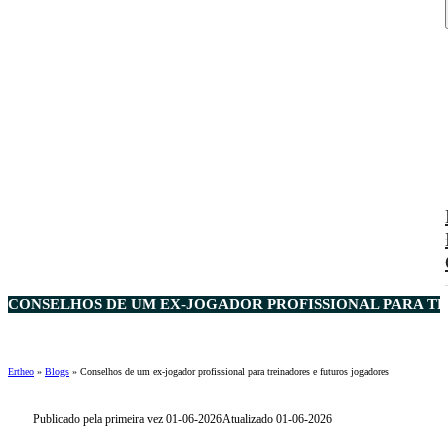
CONSELHOS DE UM EX-JOGADOR PROFISSIONAL PARA TR
Ertheo
»
Blogs
»
Conselhos de um ex-jogador profissional para treinadores e futuros jogadores
Publicado pela primeira vez 01-06-2026
Atualizado 01-06-2026