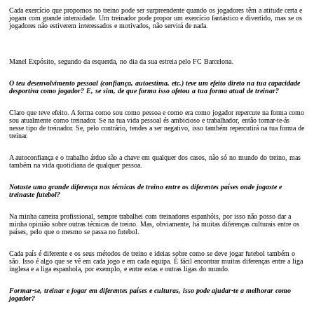
Cada exercício que propomos no treino pode ser surpreendente quando os jogadores têm a atitude certa e
jogam com grande intensidade. Um treinador pode propor um exercício fantástico e divertido, mas se os
jogadores não estiverem interessados e motivados, não servirá de nada.
Manel Expósito, segundo da esquerda, no dia da sua estreia pelo FC Barcelona.
O teu desenvolvimento pessoal (confiança, autoestima, etc.) teve um efeito direto na tua capacidade
desportiva como jogador? E, se sim, de que forma isso afetou a tua forma atual de treinar?
Claro que teve efeito. A forma como sou como pessoa e como era como jogador repercute na forma como
sou atualmente como treinador. Se na tua vida pessoal és ambicioso e trabalhador, então tornar-te-ás
nesse tipo de treinador. Se, pelo contrário, tendes a ser negativo, isso também repercutirá na tua forma de
treinar.
A autoconfiança e o trabalho árduo são a chave em qualquer dos casos, não só no mundo do treino, mas
também na vida quotidiana de qualquer pessoa.
Notaste uma grande diferença nas técnicas de treino entre os diferentes países onde jogaste e
treinaste futebol?
Na minha carreira profissional, sempre trabalhei com treinadores espanhóis, por isso não posso dar a
minha opinião sobre outras técnicas de treino. Mas, obviamente, há muitas diferenças culturais entre os
países, pelo que o mesmo se passa no futebol.
Cada país é diferente e os seus métodos de treino e ideias sobre como se deve jogar futebol também o
são. Isso é algo que se vê em cada jogo e em cada equipa. É fácil encontrar muitas diferenças entre a liga
inglesa e a liga espanhola, por exemplo, e entre estas e outras ligas do mundo.
Formar-se, treinar e jogar em diferentes países e culturas, isso pode ajudar-te a melhorar como
jogador?