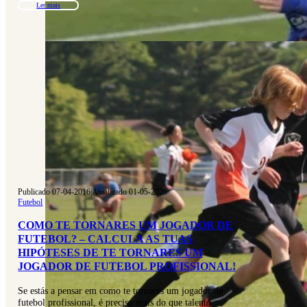
Ler mais
Publicado 07-04-2016
|
Atualizado 01-05-2026
Futebol
COMO TE TORNARES UM JOGADOR DE
FUTEBOL? – CALCULA AS TUAS
HIPÓTESES DE TE TORNARES UM
JOGADOR DE FUTEBOL PROFISSIONAL!
Se estás a pensar em como te tornares um jogador de
futebol profissional, é preciso mais do que talento