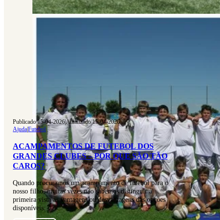
Publicado 15-04-2026
|
Atualizado 15-04-2026
Ajuda
|
Futebol
ACAMPAMENTOS DE FUTEBOL DOS
GRANDES CLUBES – POR QUE SÃO TÃO
CAROS?
Quando procuramos um acampamento de futebol para o
nosso filho, muitas vezes não sabemos distinguir à
primeira vista as vantagens ou desvantagens das opções
disponíveis…