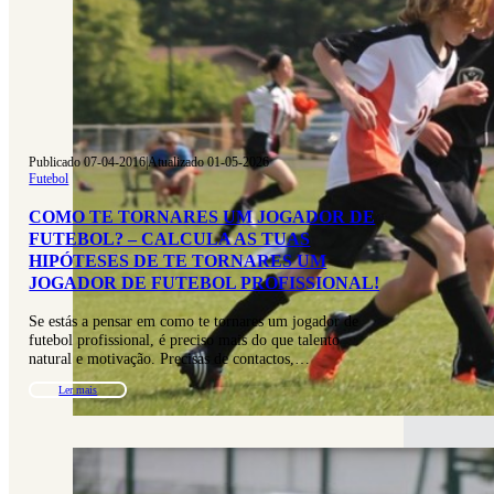
Publicado 07-04-2016
|
Atualizado 01-05-2026
Futebol
COMO TE TORNARES UM JOGADOR DE
FUTEBOL? – CALCULA AS TUAS
HIPÓTESES DE TE TORNARES UM
JOGADOR DE FUTEBOL PROFISSIONAL!
Se estás a pensar em como te tornares um jogador de
futebol profissional, é preciso mais do que talento
natural e motivação. Precisas de contactos,…
Ler mais