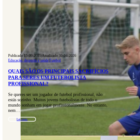
Publicado 15-09-2025
|
Atualizado 30-04-2026
Educação, desporto e saúde
|
Futebol
QUAIS SÃO OS PRINCIPAIS SACRIFÍCIOS
PARA SERES UM FUTEBOLISTA
PROFISSIONAL?
Se queres ser um jogador de futebol profissional, não
estás sozinho. Muitos jovens futebolistas de todo o
mundo sonham em jogar profissionalmente. No entanto,
nem…
Ler mais