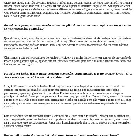
Claro que ajuda, mas não só como jogador. A nível mais pessoal, passar por tudo isso também te ajuda a
crescer: desde saber lidar com situações difíceis até a superar as barreiras linguísticas. Ser capaz de viver
em diferentes países e cidades e experimentar diferentes culturas e ligas ajudou-me muito, tanto na minha
vida pessoal como profissional. Algumas das melhores experiências aconteceram longe da minha cidade
natal e dos lugares onde cresci.
Quando eras jovem, eras um jogador muito disciplinado com a tua alimentação e levavas um estilo
de vida responsável e saudável?
Quando se é jovem, é muito importante comer bem e manter-se saudável. A alimentação é o combustível
do corpo, por isso é necessário manter uma dieta equilibrada e um estilo de vida que permita a
recuperação do corpo após os treinos. Isto significa dormir as horas necessárias e não ter maus hábitos,
como fumar ou beber álcool.
Chamamos a este comportamento de «treino invisível» e é muito importante em termos de prevenção de
lesões e para garantir que o jogador está em perfeitas condições para dar o máximo rendimento tanto nos
treinos como nos jogos.
Por falar em lesões, tiveste algum problema com lesões graves quando eras um jogador jovem? E, se
sim, como é que isso afetou o teu desenvolvimento?
Sim, infelizmente tive várias lesões. Parti o quinto metatarso do pé direito duas vezes e tive de ser
operado em ambas as ocasiões. Isto aconteceu mesmo no início dos meus melhores anos como
profissional, quando jogava no FC Barcelona B e tinha acabado de fazer a minha estreia na equipa
principal. A verdade é que parti o pé num treino com a equipa principal. Depois disso, nunca mais voltei
a jogar com ele. Não posso dizer com certeza que a lesão foi a razão para não voltar a jogar com ele, mas
é verdade que afetou o meu desempenho e a minha evolução no momento mais importante da minha
carreira.
Esta experiência fez-me aprender muito e ensinou-me a lidar com a frustração. Percebi que o futebol era
muito importante, mas que também era importante ter algo mais na vida além do desporto, um plano B
para o que quer que possa acontecer. Fazer uma licenciatura pode dar-te outras opções e ajudar-te também
a crescer pessoalmente.
Que conselhos podes dar, como treinador, para ajudar os jovens jogadores a evitar lesões?