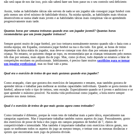
não será capaz de nos dar isso, pois não saberá fazer um bom passe ou o seu controlo será deficiente.
Assim, todas as habilidades táticas não servem de nada se um jogador não conseguir jogar futebol com
pelo menos um nível mínimo de habilidade técnica. Na minha opinião, as habilidades mais técnicas
desenvolvem-se numa idade mais jovem e as habilidades táticas mais complexas vão-se aprendendo
progressivamente mais tarde.
Quantas horas por semana treinavas quando eras um jogador juvenil? Quantas horas
recomendarias que um jovem jogador treinasse?
Sempre gostei muito de jogar futebol, por isso treinava normalmente mesmo quando não o fazia com a
minha equipa; em Espanha, costumava jogar futebol na rua o dia todo. Em geral, as horas de treino
dependem da faixa etária do jogador, mas deve-se começar com dois dias por semana quando se é
criança. No entanto, se quiserem chegar ao topo, eu recomendaria que as crianças treinassem pelo menos
três dias por semana, mais algum dia de jogo. Mas, como já disse, tudo depende se estamos a falar de
competições escolares ou profissionais. Infelizmente, é preciso fazer muitos
sacrifícios para se tornar
um jogador profissional
, mas no final vale a pena.
Qual era o exercício de treino de que mais gostavas quando eras jogador?
Como avançado, claro que gostava dos exercícios de lançamento e remates, mas também gostava de
aprender táticas e trabalhar para melhorar as minhas capacidades individuais. Quando se gosta mesmo de
futebol, adora-se todo o tipo de treinos, sem exceção. Especialmente quando se é jovem e ambicioso e se
quer aprender o máximo possível. Na minha vida profissional como jogador, a bola esteve sempre
presente nos meus treinos.
Qual é o exercício de treino de que mais gostas agora como treinador?
Como treinador é diferente, porque às vezes tens de trabalhar mais a parte tática, especialmente nas
categorias superiores. Mas é importante trabalhar também outros aspetos do jogo. Pessoalmente, gosto
dos exercícios de posse de bola e dos jogos em campos pequenos de futebol de 7, cheios de
competitividade e intensidade. Mas também é importante trabalhar com exercícios táticos gerais, nos
quais se melhoram todos os aspetos do jogo ao mesmo tempo, e treinar com as mesmas distâncias e
sprints que encontrarias num jogo da primeira divisão.