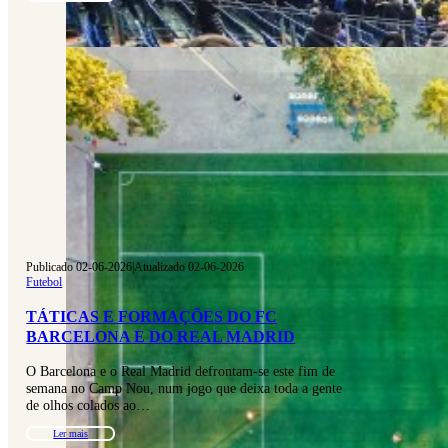
Publicado 02-06-2026
|
Atualizado 02-06-2026
Futebol
TÁTICAS E FORMAÇÕES DO FC
BARCELONA E DO REAL MADRID
O Barcelona e o Real Madrid defrontam-se este fim de
semana no Camp Nou, num jogo que deixa toda a gente
de olhos colados ao…
Ler mais