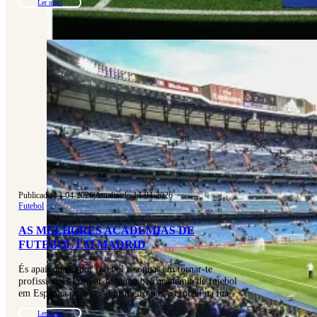
Ler mais
Publicado 14-04-2026
|
Atualizado 14-04-2026
Futebol
AS MELHORES ACADEMIAS DE
FUTEBOL EM MADRID
És apaixonado por futebol e sonhas em tornar-te
profissional? Formar-te numa boa academia de futebol
em Espanha pode ser o primeiro passo crucial na tua…
Ler mais