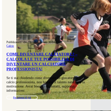
Pubblicato 07-04-2016
|
Aggiornato 30-04-2026
Calcio
COME DIVENTARE CALCIATORE? –
CALCOLA LE TUE POSSIBILITÀ DI
DIVENTARE UN CALCIATORE
PROFESSIONISTA!
Se ti stai chiedendo come diventare un giocatore di
calcio professionista, non bastano il talento naturale e la
motivazione. Avrai bisogno di contatti, supporto,
informazioni…
Per saperne di più