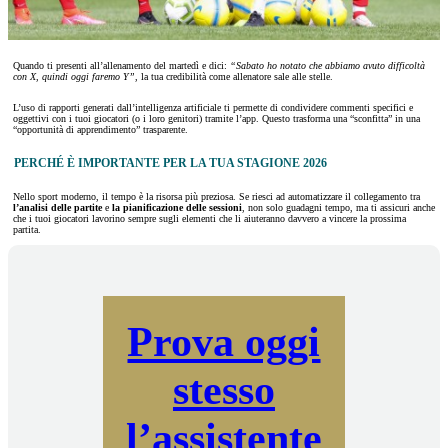
Quando ti presenti all’allenamento del martedì e dici:
“Sabato ho notato che abbiamo avuto difficoltà
con X, quindi oggi faremo Y”,
la tua credibilità come allenatore sale alle stelle.
L’uso di rapporti generati dall’intelligenza artificiale ti permette di condividere commenti specifici e
oggettivi con i tuoi giocatori (o i loro genitori) tramite l’app. Questo trasforma una “sconfitta” in una
“opportunità di apprendimento” trasparente.
PERCHÉ È IMPORTANTE PER LA TUA STAGIONE 2026
Nello sport moderno, il tempo è la risorsa più preziosa. Se riesci ad automatizzare il collegamento tra
l’analisi delle partite
e
la pianificazione delle sessioni
, non solo guadagni tempo, ma ti assicuri anche
che i tuoi giocatori lavorino sempre sugli elementi che li aiuteranno davvero a vincere la prossima
partita.
Prova oggi
stesso
l’assistente