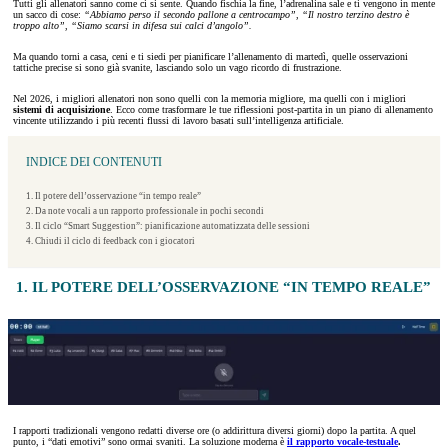
Tutti gli allenatori sanno come ci si sente. Quando fischia la fine, l’adrenalina sale e ti vengono in mente
un sacco di cose:
“Abbiamo perso il secondo pallone a centrocampo”, “Il nostro terzino destro è
troppo alto”, “Siamo scarsi in difesa sui calci d’angolo”.
Ma quando torni a casa, ceni e ti siedi per pianificare l’allenamento di martedì, quelle osservazioni
tattiche precise si sono già svanite, lasciando solo un vago ricordo di frustrazione.
Nel 2026, i migliori allenatori non sono quelli con la memoria migliore, ma quelli con i migliori
sistemi di acquisizione
. Ecco come trasformare le tue riflessioni post-partita in un piano di allenamento
vincente utilizzando i più recenti flussi di lavoro basati sull’intelligenza artificiale.
INDICE DEI CONTENUTI
1. Il potere dell’osservazione “in tempo reale”
2. Da note vocali a un rapporto professionale in pochi secondi
3. Il ciclo “Smart Suggestion”: pianificazione automatizzata delle sessioni
4. Chiudi il ciclo di feedback con i giocatori
1. IL POTERE DELL’OSSERVAZIONE “IN TEMPO REALE”
I rapporti tradizionali vengono redatti diverse ore (o addirittura diversi giorni) dopo la partita. A quel
punto, i “dati emotivi” sono ormai svaniti. La soluzione moderna è
il rapporto vocale-testuale
.