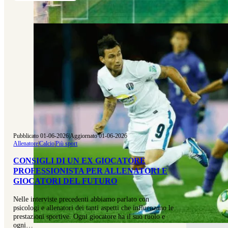
Pubblicato 01-06-2026
|
Aggiornato 01-06-2026
Allenatore
|
Calcio
|
Più sport
CONSIGLI DI UN EX GIOCATORE
PROFESSIONISTA PER ALLENATORI E
GIOCATORI DEL FUTURO
Nelle interviste precedenti abbiamo parlato con
psicologi e allenatori dei tanti aspetti che influenzano le
prestazioni sportive. Ogni giocatore ha il suo ruolo e
ogni…