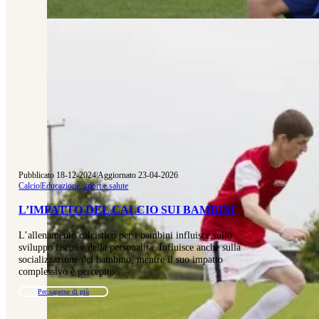
Pubblicato 18-12-2024
|
Aggiornato 23-04-2026
Calcio
|
Educazione, sport e salute
L’IMPATTO DEL CALCIO SUI BAMBINI
L’allenamento calcistico per i bambini influisce sullo
sviluppo fisico e della personalità. Influisce anche sulla
socializzazione del bambino, mentre il suo impatto
complessivo è percepito…
Per saperne di più