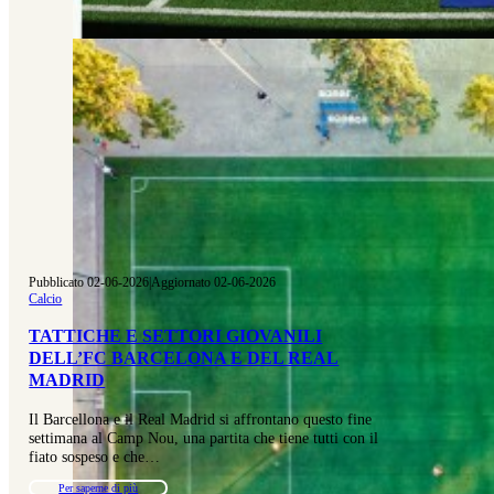
Pubblicato 02-06-2026
|
Aggiornato 02-06-2026
Calcio
TATTICHE E SETTORI GIOVANILI
DELL’FC BARCELONA E DEL REAL
MADRID
Il Barcellona e il Real Madrid si affrontano questo fine
settimana al Camp Nou, una partita che tiene tutti con il
fiato sospeso e che…
Per saperne di più