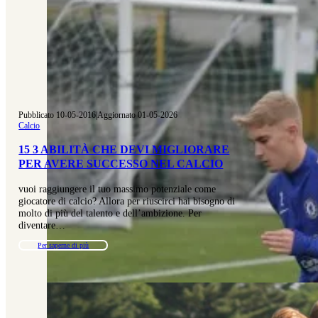
Pubblicato 10-05-2016
|
Aggiornato 01-05-2026
Calcio
15 3 ABILITÀ CHE DEVI MIGLIORARE
PER AVERE SUCCESSO NEL CALCIO
vuoi raggiungere il tuo massimo potenziale come
giocatore di calcio? Allora per riuscirci hai bisogno di
molto di più del talento e dell’ambizione. Per
diventare…
Per saperne di più