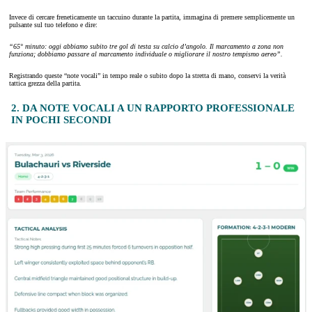
Invece di cercare freneticamente un taccuino durante la partita, immagina di premere semplicemente un
pulsante sul tuo telefono e dire:
“65° minuto: oggi abbiamo subito tre gol di testa su calcio d’angolo. Il marcamento a zona non
funziona; dobbiamo passare al marcamento individuale o migliorare il nostro tempismo aereo”.
Registrando queste “note vocali” in tempo reale o subito dopo la stretta di mano, conservi la verità
tattica grezza della partita.
2. DA NOTE VOCALI A UN RAPPORTO PROFESSIONALE
IN POCHI SECONDI