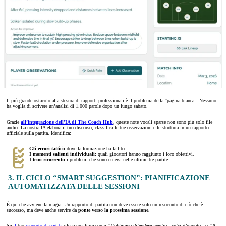
Il più grande ostacolo alla stesura di rapporti professionali è il problema della “pagina bianca”. Nessuno
ha voglia di scrivere un’analisi di 1.000 parole dopo un lungo sabato.
Grazie
all’integrazione dell’IA di The Coach Hub
, queste note vocali sparse non sono più solo file
audio. La nostra IA elabora il tuo discorso, classifica le tue osservazioni e le struttura in un rapporto
ufficiale sulla partita. Identifica:
Gli errori tattici:
dove la formazione ha fallito.
I momenti salienti individuali:
quali giocatori hanno raggiunto i loro obiettivi.
I temi ricorrenti:
i problemi che sono emersi nelle ultime tre partite.
3. IL CICLO “SMART SUGGESTION”: PIANIFICAZIONE
AUTOMATIZZATA DELLE SESSIONI
È qui che avviene la magia. Un rapporto di partita non deve essere solo un resoconto di ciò che è
successo, ma deve anche servire da
ponte verso la prossima sessione.
Se
il
tuo
rapporto di partita
rileva una frase come
“Dobbiamo difendere meglio i calci d’angolo”
o
“Il