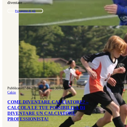
diventare…
Per saperne di più
Pubblicato 07-04-2016
|
Aggiornato 30-04-2026
Calcio
COME DIVENTARE CALCIATORE? –
CALCOLA LE TUE POSSIBILITÀ DI
DIVENTARE UN CALCIATORE
PROFESSIONISTA!