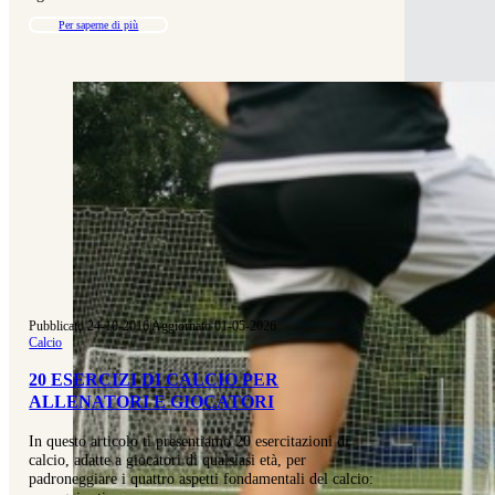
Per saperne di più
Pubblicato 24-10-2016
|
Aggiornato 01-05-2026
Calcio
20 ESERCIZI DI CALCIO PER
ALLENATORI E GIOCATORI
In questo articolo ti presentiamo 20 esercitazioni di
calcio, adatte a giocatori di qualsiasi età, per
padroneggiare i quattro aspetti fondamentali del calcio: