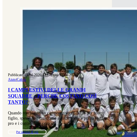
Pubblicato 15-04-2026
|
Aggiornato 15-04-2026
Aiuto
|
Calcio
I CAMPI ESTIVI DELLE GRANDI
SQUADRE – PERCHÉ COSTANO COSÌ
TANTO?
Quando cerchiamo un campo estivo di calcio per nostro
figlio, spesso non riusciamo a distinguere a prima vista i
pro e i contro delle opzioni…
Per saperne di più