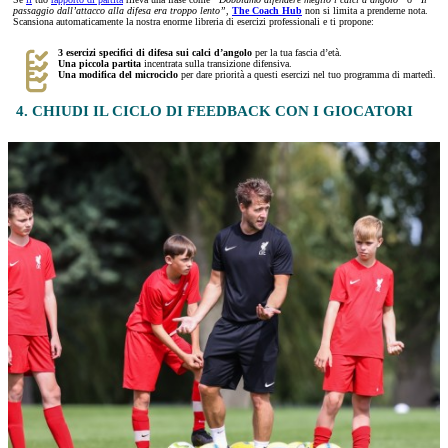
passaggio dall’attacco alla difesa era troppo lento”,
The Coach Hub
non si limita a prenderne nota.
Scansiona automaticamente la nostra enorme libreria di esercizi professionali e ti propone:
3 esercizi specifici di difesa sui calci d’angolo
per la tua fascia d’età.
Una piccola partita
incentrata sulla transizione difensiva.
Una modifica del microciclo
per dare priorità a questi esercizi nel tuo programma di martedì.
4. CHIUDI IL CICLO DI FEEDBACK CON I GIOCATORI