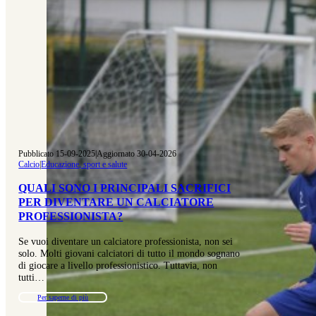
Pubblicato 15-09-2025
|
Aggiornato 30-04-2026
Calcio
|
Educazione, sport e salute
QUALI SONO I PRINCIPALI SACRIFICI
PER DIVENTARE UN CALCIATORE
PROFESSIONISTA?
Se vuoi diventare un calciatore professionista, non sei
solo. Molti giovani calciatori di tutto il mondo sognano
di giocare a livello professionistico. Tuttavia, non
tutti…
Per saperne di più