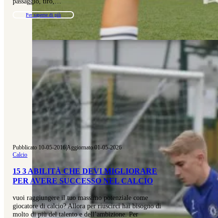
passaggio, tiro,…
Per saperne di più
Pubblicato 10-05-2016
|
Aggiornato 01-05-2026
Calcio
15 3 ABILITÀ CHE DEVI MIGLIORARE
PER AVERE SUCCESSO NEL CALCIO
vuoi raggiungere il tuo massimo potenziale come
giocatore di calcio? Allora per riuscirci hai bisogno di
molto di più del talento e dell’ambizione. Per