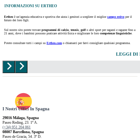
INFORMAZIONI SU ERTHEO
Ertheo
è un’agenzia educativa e sportiva che aiuta i genitori a scegliere il miglior
campo estivo
per il
futuro dei loro figli.
Sul nostro sito potete trovare
programmi di calcio
,
tennis
,
golf
o altri sport per ragazzi e ragazze fino a
21 anni, dove i bambini possono praticare attività fisica e migliorare le loro
competenze linguistiche
.
Potete consultare tutti i campi su
Ertheo.com
o chiamarci per farvi consigliare qualsiasi programma.
LEGGI DI 
I Nostri Uffici In Spagna
29016 Málaga, Spagna
Paseo Reding, 23. 1º A.
(+34) 951 204 061
08007 Barcellona, ​​Spagna
Paseo de Gracia, 54. 3º D.