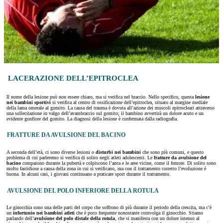
LACERAZIONE DELL’EPITROCLEA
Il nome della lesione può non essere chiaro, ma si verifica nel braccio. Nello specifico, questa
lesione
nei bambini
sportivi
si verifica al centro di ossificazione dell’epitroclea, situato al margine mediale
della lama omerale al gomito. La causa del trauma è dovuta all’azione dei muscoli epitrocleari attraverso
una sollecitazione in valgo dell’avambraccio sul gomito; il bambino avvertirà un dolore acuto e un
evidente gonfiore del gomito. La diagnosi della lesione è confermata dalla radiografia.
FRATTURE DA AVULSIONE DEL BACINO
A seconda dell’età, ci sono diverse lesioni o
disturbi nei bambini
che sono più comuni, e questo
problema di cui parleremo si verifica di solito negli atleti adolescenti. Le
fratture da avulsione del
bacino
compaiono durante la pubertà e colpiscono l’anca e le aree vicine, come il femore. Di solito sono
molto fastidiose a causa della zona in cui si verificano, ma con il trattamento corretto l’evoluzione è
buona. In alcuni casi, i giovani continuano a praticare sport durante il trattamento.
AVULSIONE DEL POLO INFERIORE DELLA ROTULA
Le ginocchia sono una delle parti del corpo che soffrono di più durante il periodo della crescita, ma c’è
un
infortunio nei bambini
atleti
che è poco frequente nonostante coinvolga il ginocchio. Stiamo
parlando dell’
avulsione del polo distale della rotula
, che si manifesta con un dolore intenso al