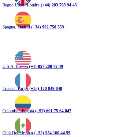
Regno Unito. Londra
(+44) 203 769 94 43
Spagna. Madrid
(+34) 902 750 359
U.S.A. Boston
(+1) 857 208 72 49
Francia. Parigi
(+33) 170 849 040
Colombia. Bogotà
(+57) 601 75 64 047
Città Del Messico
(+52) 554 160 44 95