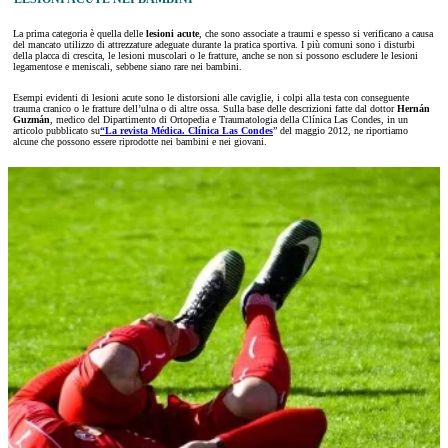
La prima categoria è quella delle
lesioni acute
, che sono associate a traumi e spesso si verificano a causa
del mancato utilizzo di attrezzature adeguate durante la pratica sportiva. I più comuni sono i disturbi
della placca di crescita, le lesioni muscolari o le fratture, anche se non si possono escludere le lesioni
legamentose e meniscali, sebbene siano rare nei bambini.
Esempi evidenti di lesioni acute sono le distorsioni alle caviglie, i colpi alla testa con conseguente
trauma cranico o le fratture dell’ulna o di altre ossa. Sulla base delle descrizioni fatte dal dottor
Hernán
Guzmán
, medico del Dipartimento di Ortopedia e Traumatologia della Clínica Las Condes, in un
articolo pubblicato su
“La revista Médica. Clínica Las Condes
” del maggio 2012, ne riportiamo
alcune che possono essere riprodotte nei bambini e nei giovani.