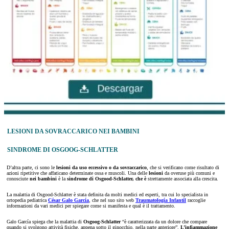
LESIONI DA SOVRACCARICO NEI BAMBINI
SINDROME DI OSGOOG-SCHLATTER
D’altra parte, ci sono le
lesioni da uso eccessivo o da sovraccarico
, che si verificano come risultato di
azioni ripetitive che affaticano determinate ossa e muscoli. Una delle
lesioni
da overuse più comuni e
conosciute
nei bambini
è la
sindrome di Osgood-Schlatter, che è
strettamente associata alla crescita.
La malattia di Osgood-Schlatter è stata definita da molti medici ed esperti, tra cui lo specialista in
ortopedia pediatrica
César Galo García
, che nel suo sito web
Traumatología Infantil
raccoglie
informazioni da vari medici per spiegare come si manifesta e qual è il trattamento.
Galo García spiega che la malattia di
Osgoog-Schlatter
“è caratterizzata da un dolore che compare
quando si svolgono attività fisiche, appena sotto il ginocchio, nella parte anteriore”.
L’infiammazione