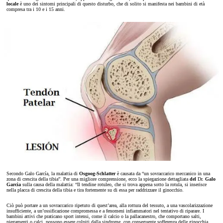
locale
è uno dei sintomi principali di questo disturbo, che di solito si manifesta nei bambini di età
compresa tra i 10 e i 15 anni.
Secondo Galo García, la malattia di
Osgoog-Schlatter
è causata da “un sovraccarico meccanico in una
zona di crescita della tibia”. Per una migliore comprensione, ecco la spiegazione dettagliata
del
Dr.
Galo
Garcia
sulla causa della malattia: “Il tendine rotuleo, che si trova appena sotto la rotula, si inserisce
nella placca di crescita della tibia e tira fortemente su di essa per raddrizzare il ginocchio.
Ciò può portare a un sovraccarico ripetuto di quest’area, alla rottura del tessuto, a una vascolarizzazione
insufficiente, a un’ossificazione compromessa e a fenomeni infiammatori nel tentativo di riparare. I
bambini attivi che praticano sport intensi, come il calcio o la pallacanestro, che comportano salti,
piegamenti o calci, possono essere colpiti dalla sindrome, con conseguente sofferenza delle ginocchia.