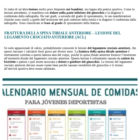
Si tratta di un’altra
lesione
molto poco frequente
nei bambini
, ma legata alla pratica sportiva. Come la
lesione precedente, si manifesta con
dolore nella parte inferiore del ginocchio
e la diagnosi è
confermata dalla radiografia. Ha vari gradi, a seconda del grado di spostamento, le sue manifestazioni
cliniche sono simili a quelle dell’avulsione del polo inferiore della rotula e la diagnosi è confermata dalla
radiografia. Sono classificate in
base al grado
di spostamento della frattura.
FRATTURA DELLA SPINA TIBIALE ANTERIORE – LESIONE DEL
LEGAMENTO CROCIATO ANTERIORE (ACL)
Se siete appassionati di calcio, probabilmente conoscete le lesioni
del legamento crociato anteriore
, che
spesso lasciano i calciatori fuori gioco per diversi mesi. La
frattura della spina tibiale anteriore
è
strettamente correlata a questa famosa area del corpo, poiché la spina tibiale anteriore fornisce l’inserzione
all’estremità distale del legamento crociato anteriore. Questa lesione è solitamente causata da
cadute da
biciclette
o pattini e può essere associata a
dolore e gonfiore del ginocchio
. Le lesioni del legamento
crociato anteriore devono essere curate bene perché causano instabilità del ginocchio e il ritorno
all’attività sportiva deve essere rallentato.