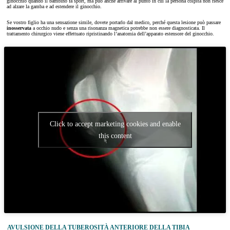
ginocchio quando il bambino fa sport, ma può anche arrivare al punto in cui la persona colpita non riesce
ad alzare la gamba e ad estendere il ginocchio.
Se vostro figlio ha una sensazione simile, dovete portarlo dal medico, perché questa lesione può passare
inosservata
a occhio nudo e senza una risonanza magnetica potrebbe non essere diagnosticata. Il
trattamento chirurgico viene effettuato ripristinando l’anatomia dell’apparato estensore del ginocchio.
Click to accept marketing cookies and enable
this content
AVULSIONE DELLA TUBEROSITÀ ANTERIORE DELLA TIBIA