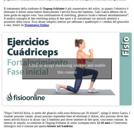
Il trattamento della sindrome di
Osgoog-Schlatter
è più conservativo del solito, in quanto l’obiettivo è
eliminare il dolore senza ridurre drasticamente l’attività fisica del bambino. Galo García afferma che le
linee guida da seguire sono “una combinazione di stretching, ghiaccio locale e farmaci antinfiammatori”.
Il medico consiglia di fare stretching prima di fare sport e di concentrarsi sui muscoli anteriori e
posteriori della coscia. Ecco alcuni semplici esercizi per rafforzare i quadricipiti e i tendini del ginocchio
a casa, forniti da
Fisoterapia Online
:
Click to accept marketing cookies and enable
this content
“Dopo l’attività fisica, si mette del ghiaccio sulla zona dolorosa per 20 minuti”, spiega il dottor Garcia. I
risultati possono variare: alcuni possono rispondere bene ed eliminare il dolore, altri possono dover fare
meno attività fisica e in alcuni casi il bambino può dover smettere di fare sport, cosa meno comune. In
termini di sequele, la sindrome di Osgoog-Schlatter di solito scompare entro
12-18 mesi
e l’intervento
chirurgico non è comune per questa
lesione nei bambini
.