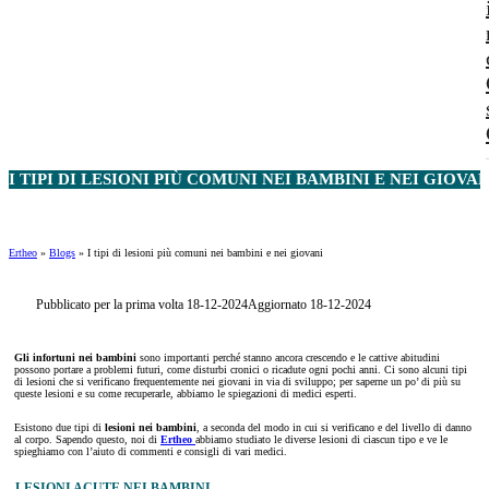
I TIPI DI LESIONI PIÙ COMUNI NEI BAMBINI E NEI GIOVAN
Ertheo
»
Blogs
»
I tipi di lesioni più comuni nei bambini e nei giovani
Pubblicato per la prima volta 18-12-2024
Aggiornato 18-12-2024
Gli infortuni nei bambini
sono importanti perché stanno ancora crescendo e le cattive abitudini
possono portare a problemi futuri, come disturbi cronici o ricadute ogni pochi anni. Ci sono alcuni tipi
di lesioni che si verificano frequentemente nei giovani in via di sviluppo; per saperne un po’ di più su
queste lesioni e su come recuperarle, abbiamo le spiegazioni di medici esperti.
Esistono due tipi di
lesioni nei bambini
, a seconda del modo in cui si verificano e del livello di danno
al corpo. Sapendo questo, noi di
Ertheo
abbiamo studiato le diverse lesioni di ciascun tipo e ve le
spieghiamo con l’aiuto di commenti e consigli di vari medici.
LESIONI ACUTE NEI BAMBINI