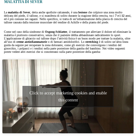
MALATTIA DI SEVER
La
malattia di Sever
, detta anche apofisite calcaneale, è una
lesione
che colpisce una zona molto
delicata del piede, il tallone, e si manifesta di solito durante la stagione della crescita, tra i
7 e i 12
anni,
ed è più comune nei ragazzi. Nello specifico, si tratta di un’infiammazione della placca di crescita del
tallone causata dalla tensione muscolare del tendine di Achille e della pianta del piede.
Come nel caso della sindrome di
Osgoog-Schlatter
, il trattamento per alleviare il dolore ed eliminare la
malattia è piuttosto conservativo, senza che il paziente debba abbandonare radicalmente lo sport.
L’applicazione di ghiaccio sul tallone dopo l’attività fisica è un buon modo per trattare la malattia, oltre
all’uso di
creme antinfiammatorie
o di farmaci antidolorifici. Lo
stretching
è di solito un’altra linea
guida da seguire per recuperare la zona dolorante, come gli esercizi che coinvolgono i tendini del
ginocchio, i polpacci e i tendini nella parte posteriore della gamba del bambino. Nei video seguenti
potete vedere altri esercizi che si concentrano sulla parte posteriore della gamba:
Click to accept marketing cookies and enable
this content