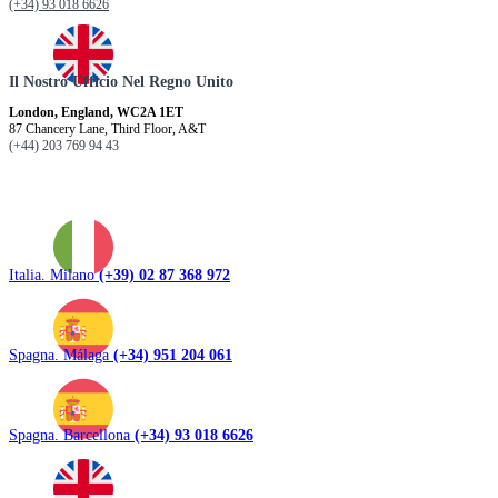
(+34) 93 018 6626
Il Nostro Ufficio Nel Regno Unito
London, England, WC2A 1ET
87 Chancery Lane, Third Floor, A&T
(+44) 203 769 94 43
Italia. Milano
(+39) 02 87 368 972
Spagna. Málaga
(+34) 951 204 061
Spagna. Barcellona
(+34) 93 018 6626