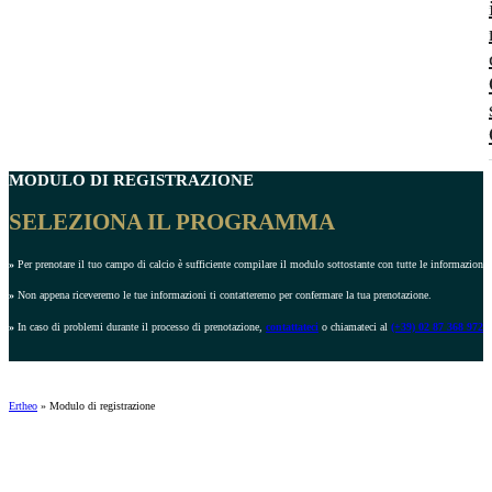
MODULO DI REGISTRAZIONE
SELEZIONA IL PROGRAMMA
»
Per prenotare il tuo campo di calcio è sufficiente compilare il modulo sottostante con tutte le informazioni r
»
Non appena riceveremo le tue informazioni ti contatteremo per confermare la tua prenotazione.
»
In caso di problemi durante il processo di prenotazione,
contattateci
o chiamateci al
(+39) 02 87 368 972
.
Ertheo
»
Modulo di registrazione