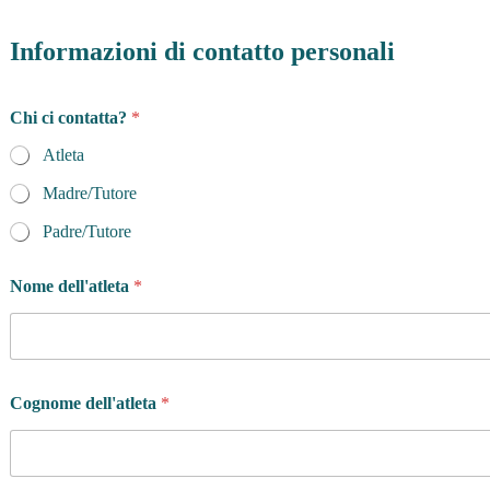
Informazioni di contatto personali
o
Chi ci contatta?
*
P
r
Atleta
i
v
Madre/Tutore
a
c
Padre/Tutore
y
è
Nome dell'atleta
*
Cognome dell'atleta
*