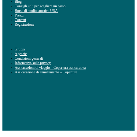
Blog
Consigli utili per scegliere un camp
Borsa di studio sportiva USA
Prezzi
Contatti
Registrazione
Gruppi
Agenzie
Condizioni generali
Informativa sulla privacy
Assicurazioni di viaggio – Copertura assicurativa
Assicurazione di annullamento – Coperture