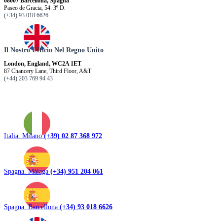
08007 Barcellona, ​​Spagna
Paseo de Gracia, 54. 3º D.
(+34) 93 018 6626
Il Nostro Ufficio Nel Regno Unito
London, England, WC2A 1ET
87 Chancery Lane, Third Floor, A&T
(+44) 203 769 94 43
Italia. Milano
(+39) 02 87 368 972
Spagna. Málaga
(+34) 951 204 061
Spagna. Barcellona
(+34) 93 018 6626