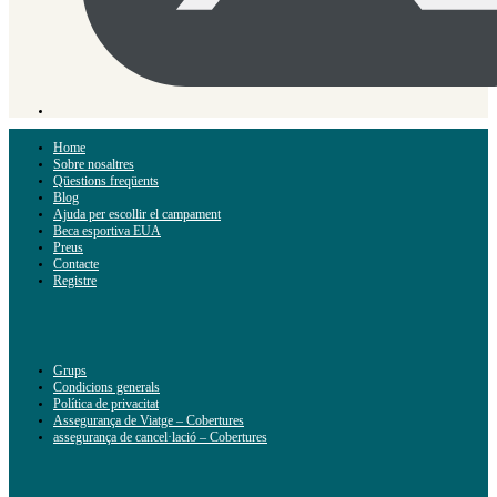
Home
Sobre nosaltres
Qüestions freqüents
Blog
Ajuda per escollir el campament
Beca esportiva EUA
Preus
Contacte
Registre
Grups
Condicions generals
Política de privacitat
Assegurança de Viatge – Cobertures
assegurança de cancel·lació – Cobertures