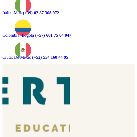
Itàlia. Milà
(+39) 02 87 368 972
Colòmbia. Bogotà
(+57) 601 75 64 047
Ciutat De Mèxic
(+52) 554 160 44 95