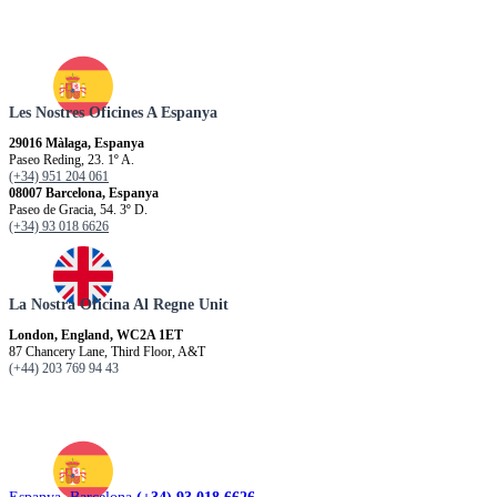
Les Nostres Oficines A Espanya
29016 Màlaga, Espanya
Paseo Reding, 23. 1º A.
(+34) 951 204 061
08007 Barcelona, Espanya
Paseo de Gracia, 54. 3º D.
(+34) 93 018 6626
La Nostra Oficina Al Regne Unit
London, England, WC2A 1ET
87 Chancery Lane, Third Floor, A&T
(+44) 203 769 94 43
Espanya. Barcelona
(+34) 93 018 6626