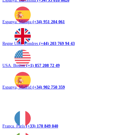
Espanya. Màlaga
(+34) 951 204 061
Regne Unit. Londres
(+44) 203 769 94 43
USA. Boston
(+1) 857 208 72 49
Espanya, Madrid
(+34) 902 750 359
França. París
(+33) 170 849 040