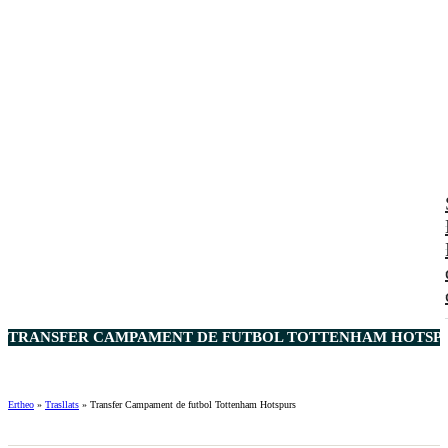
TRANSFER CAMPAMENT DE FUTBOL TOTTENHAM HOTSPU
Ertheo
»
Trasllats
»
Transfer Campament de futbol Tottenham Hotspurs