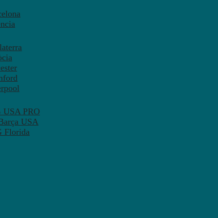
celona
ncia
aterra
òcia
ester
mford
erpool
SG USA PRO
 Barça USA
 Florida