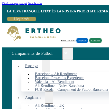
Vés al contingut principal
Omet la visita
LA TEVA TRANQUIL·LITAT ÉS LA NOSTRA PRIORITAT: RESE
Llegir més
Sobre Nosaltres
Registre
Contacte
Campaments de Futbol
Espanya
Barcelona – Alt Rendiment
Barcelona Pro-clubs Experience
València – Alt Rendiment
Alt Rendiment Noies Barcelona
FCB Escola – Campament de Futbol Barcelona
Anglaterra
Alt Rendiment UK