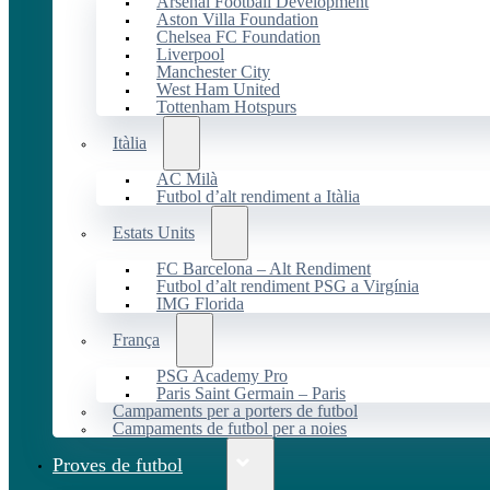
Arsenal Football Development
Aston Villa Foundation
Chelsea FC Foundation
Liverpool
Manchester City
West Ham United
Tottenham Hotspurs
Itàlia
AC Milà
Futbol d’alt rendiment a Itàlia
Estats Units
FC Barcelona – Alt Rendiment
Futbol d’alt rendiment PSG a Virgínia
IMG Florida
França
PSG Academy Pro
Paris Saint Germain – Paris
Campaments per a porters de futbol
Campaments de futbol per a noies
Proves de futbol