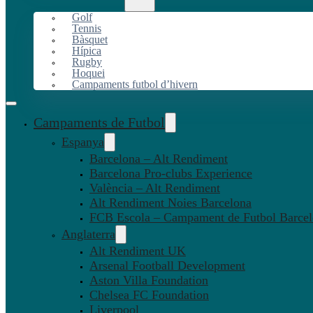
Golf
Tennis
Bàsquet
Hípica
Rugby
Hoquei
Campaments futbol d’hivern
Campaments de Futbol
Espanya
Barcelona – Alt Rendiment
Barcelona Pro-clubs Experience
València – Alt Rendiment
Alt Rendiment Noies Barcelona
FCB Escola – Campament de Futbol Barce
Anglaterra
Alt Rendiment UK
Arsenal Football Development
Aston Villa Foundation
Chelsea FC Foundation
Liverpool