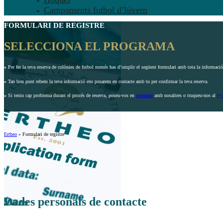
Campaments futbol d’hivern
FORMULARI DE REGISTRE
SELECCIONA EL PROGRAMA
»
Per fer la teva reserva de colònies de futbol només has d’omplir el següent formulari amb tota la informació 
»
Tan bon punt rebem la teva informació ens posarem en contacte amb tu per confirmar la teva reserva.
»
Si teniu cap problema durant el procés de reserva, poseu-vos en
contacte
amb nosaltres o truqueu-nos al
(+
Ertheo
»
Formulari de registre
Dades personals de contacte