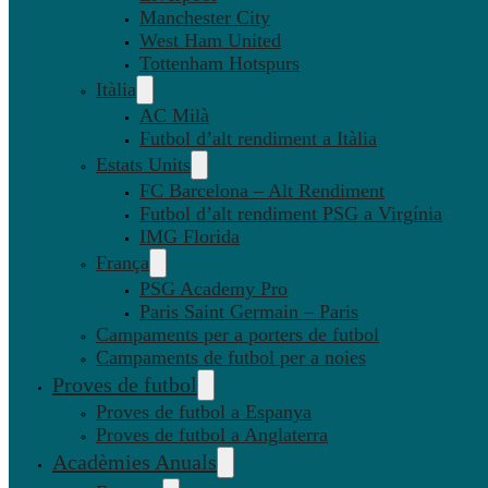
Manchester City
West Ham United
Tottenham Hotspurs
Itàlia
AC Milà
Futbol d’alt rendiment a Itàlia
Estats Units
FC Barcelona – Alt Rendiment
Futbol d’alt rendiment PSG a Virgínia
IMG Florida
França
PSG Academy Pro
Paris Saint Germain – Paris
Campaments per a porters de futbol
Campaments de futbol per a noies
Proves de futbol
Proves de futbol a Espanya
Proves de futbol a Anglaterra
Acadèmies Anuals