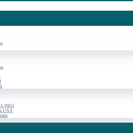
na
ra
r
d
ol
USA PRO
rça USA
rida