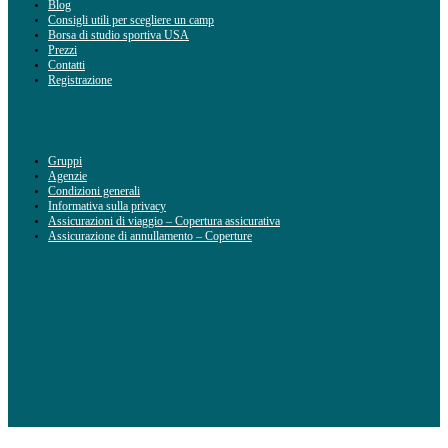
Blog
Consigli utili per scegliere un camp
Borsa di studio sportiva USA
Prezzi
Contatti
Registrazione
Gruppi
Agenzie
Condizioni generali
Informativa sulla privacy
Assicurazioni di viaggio – Copertura assicurativa
Assicurazione di annullamento – Coperture