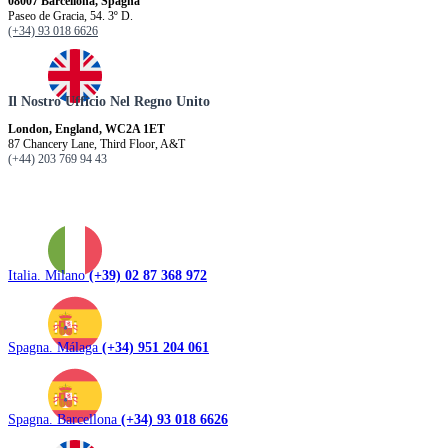
08007 Barcellona, ​​Spagna
Paseo de Gracia, 54. 3º D.
(+34) 93 018 6626
Il Nostro Ufficio Nel Regno Unito
London, England, WC2A 1ET
87 Chancery Lane, Third Floor, A&T
(+44) 203 769 94 43
Italia. Milano
(+39) 02 87 368 972
Spagna. Málaga
(+34) 951 204 061
Spagna. Barcellona
(+34) 93 018 6626