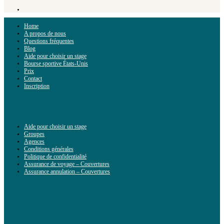
Home
A propos de nous
Questions fréquentes
Blog
Aide pour choisir un stage
Bourse sportive États-Unis
Prix
Contact
Inscription
Aide pour choisir un stage
Groupes
Agences
Conditions générales
Politique de confidentialité
Assurance de voyage – Couvertures
Assurance annulation – Couvertures