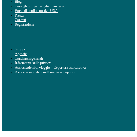
Blog
Consigli utili per scegliere un camp
Borsa di studio sportiva USA
Prezzi
Contatti
Registrazione
Gruppi
Agenzie
Condizioni generali
Informativa sulla privacy
Assicurazioni di viaggio – Copertura assicurativa
Assicurazione di annullamento – Coperture