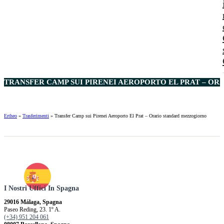
TRANSFER CAMP SUI PIRENEI AEROPORTO EL PRAT – O
Ertheo
»
Trasferimenti
»
Transfer Camp sui Pirenei Aeroporto El Prat – Orario standard mezzogiorno
I Nostri Uffici In Spagna
29016 Málaga, Spagna
Paseo Reding, 23. 1º A.
(+34) 951 204 061