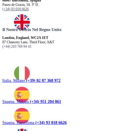
08007 Barcellona, ​​Spagna
Paseo de Gracia, 54. 3º D.
(+34) 93 018 6626
Il Nostro Ufficio Nel Regno Unito
London, England, WC2A 1ET
87 Chancery Lane, Third Floor, A&T
(+44) 203 769 94 43
Italia. Milano
(+39) 02 87 368 972
Spagna. Málaga
(+34) 951 204 061
Spagna. Barcellona
(+34) 93 018 6626