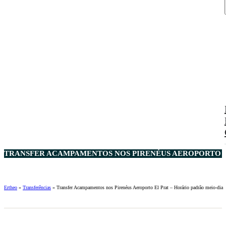
TRANSFER ACAMPAMENTOS NOS PIRENÉUS AEROPORTO EL
Ertheo
»
Transferências
»
Transfer Acampamentos nos Pirenéus Aeroporto El Prat – Horário padrão meio-dia