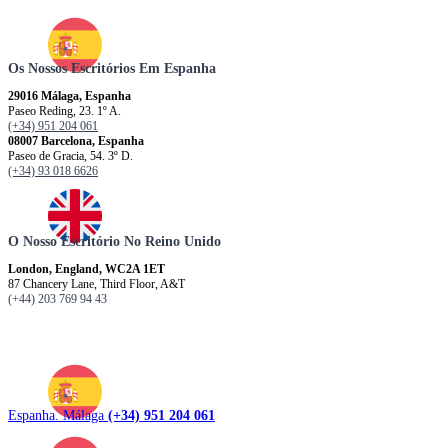
Os Nossos Escritórios Em Espanha
29016 Málaga, Espanha
Paseo Reding, 23. 1º A.
(+34) 951 204 061
08007 Barcelona, ​​​​​Espanha
Paseo de Gracia, 54. 3º D.
(+34) 93 018 6626
O Nosso Escritório No Reino Unido
London, England, WC2A 1ET
87 Chancery Lane, Third Floor, A&T
(+44) 203 769 94 43
Espanha. Málaga
(+34) 951 204 061