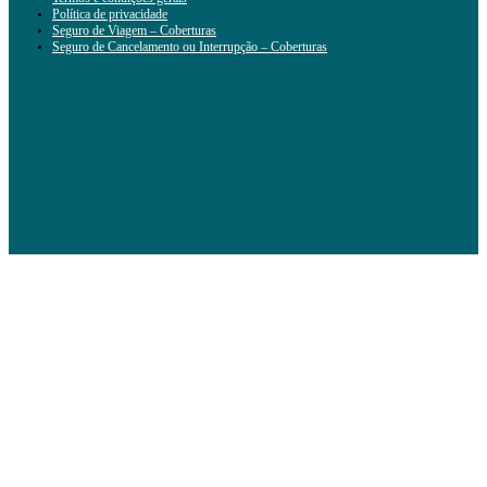
Política de privacidade
Seguro de Viagem – Coberturas
Seguro de Cancelamento ou Interrupção – Coberturas