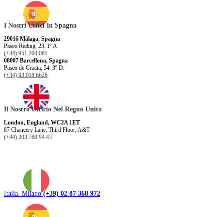
I Nostri Uffici In Spagna
29016 Málaga, Spagna
Paseo Reding, 23. 1º A.
(+34) 951 204 061
08007 Barcellona, ​​Spagna
Paseo de Gracia, 54. 3º D.
(+34) 93 018 6626
Il Nostro Ufficio Nel Regno Unito
London, England, WC2A 1ET
87 Chancery Lane, Third Floor, A&T
(+44) 203 769 94 43
Italia. Milano
(+39) 02 87 368 972