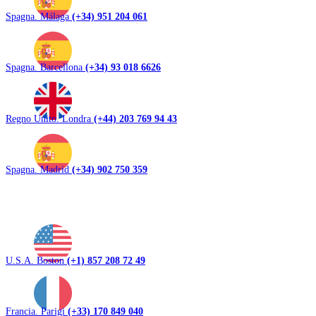
Spagna. Málaga
(+34) 951 204 061
Spagna. Barcellona
(+34) 93 018 6626
Regno Unito. Londra
(+44) 203 769 94 43
Spagna. Madrid
(+34) 902 750 359
U.S.A. Boston
(+1) 857 208 72 49
Francia. Parigi
(+33) 170 849 040