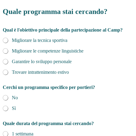
p
r
Quale programma stai cercando?
o
g
r
Qual è l'obiettivo principale della partecipazione al Camp?
a
m
Migliorare la tecnica sportiva
m
a
Migliorare le competenze linguistiche
Garantire lo sviluppo personale
Trovare intrattenimento estivo
Cerchi un programma specifico per portieri?
No
Sì
Quale durata del programma stai cercando?
1 settimana