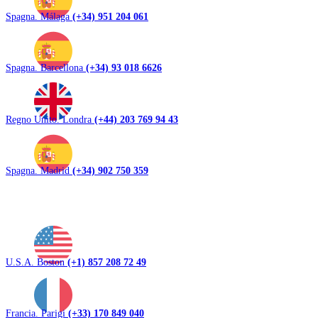
Spagna. Málaga
(+34) 951 204 061
Spagna. Barcellona
(+34) 93 018 6626
Regno Unito. Londra
(+44) 203 769 94 43
Spagna. Madrid
(+34) 902 750 359
U.S.A. Boston
(+1) 857 208 72 49
Francia. Parigi
(+33) 170 849 040