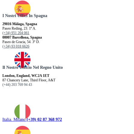
I Nostri Uffici In Spagna
29016 Málaga, Spagna
Paseo Reding, 23. 1º A.
(+34) 951 204 061
08007 Barcellona, ​​Spagna
Paseo de Gracia, 54. 3º D.
(+34) 93 018 6626
Il Nostro Ufficio Nel Regno Unito
London, England, WC2A 1ET
87 Chancery Lane, Third Floor, A&T
(+44) 203 769 94 43
Italia. Milano
(+39) 02 87 368 972