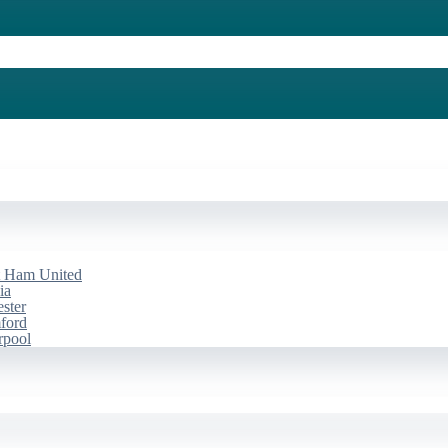
st Ham United
ia
ester
mford
rpool