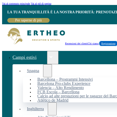
Vai al contenuto principale
Vai al piè di pagina
LA TUA TRANQUILLITÀ È LA NOSTRA PRIORITÀ: PRENOTAZ
Per saperne di più
Recensioni dei clienti
Chi siamo
Registrazione
Campi estivi
Spagna
Barcellona – Programmi Intensivi
Barcelona Pro-clubs Experience
Valencia – Alto Rendimento
FCB Escola – Barcellona
Calcio ad alte prestazioni per le ragazze del Bar
Atlético de Madrid
Inghilterra