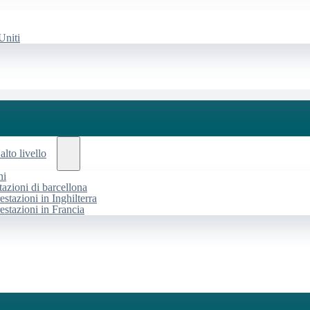
Uniti
alto livello
ni
tazioni di barcellona
estazioni in Inghilterra
restazioni in Francia