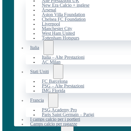
Alte Prestazioni UK
New Era Calcio + inglese
Arsenal
Aston Villa Foundation
Chelsea FC Foundation
Liverpool
Manchester City
West Ham United
Tottenham Hotspurs
Italia
Italia – Alte Prestazioni
AC Milan
Stati Uniti
FC Barcelona
PSG – Alte Prestazioni
IMG Florida
Francia
PSG Academy Pro
Paris Saint Germain – Parigi
I camps calcio per i portieri
Camps calcio per ragazze