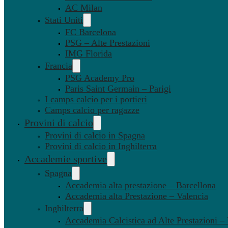
AC Milan
Stati Uniti
FC Barcelona
PSG – Alte Prestazioni
IMG Florida
Francia
PSG Academy Pro
Paris Saint Germain – Parigi
I camps calcio per i portieri
Camps calcio per ragazze
Provini di calcio
Provini di calcio in Spagna
Provini di calcio in Inghilterra
Accademie sportive
Spagna
Accademia alta prestazione – Barcellona
Accademia alta Prestazione – Valencia
Inghilterra
Accademia Calcistica ad Alte Prestazioni 