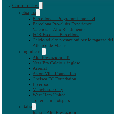
Campi estivi
Spagna
Barcellona – Programmi Intensivi
Barcelona Pro-clubs Experience
Valencia – Alto Rendimento
FCB Escola – Barcellona
Calcio ad alte prestazioni per le ragazze de
Atlético de Madrid
Inghilterra
Alte Prestazioni UK
New Era Calcio + inglese
Arsenal
Aston Villa Foundation
Chelsea FC Foundation
Liverpool
Manchester City
West Ham United
Tottenham Hotspurs
Italia
Italia – Alte Prestazioni