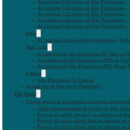
Accademia Calcistica ad Alte Prestazioni 
Accademia Calcistica ad Alte Prestazioni –
Accademia Calcistica ad Alte Prestazioni – 
Accademia Calcistica ad Alte Prestazioni –
Accademia Calcistica ad Alte Prestazioni –
Italia
Accademia calcio ad alte prestazioni – Itali
Stati Uniti
Accademia ad alte prestazioni FC Barça U
Accademia ad Alte Prestazioni IMG in Flor
Accademia ad Alte Prestazioni PSG Negli St
Francia
Alte Prestazioni In Francia
Accademia di Cascais in Portogallo
Più Sport
Provini presso le accademie calcistiche indipenden
Clinic Internazionale di Calcio ad Alte Pres
Provini di calcio presso l’ accademia ad alte
Provini di calcio offerti dall’accademia ad al
Provini di calcio offerti dall’accademia ad a