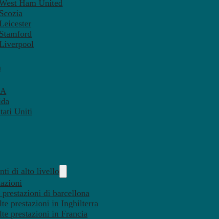
– West Ham United
 Scozia
Leicester
 Stamford
 Liverpool
a
SA
ida
ati Uniti
ti di alto livello
tazioni
 prestazioni di barcellona
te prestazioni in Inghilterra
lte prestazioni in Francia