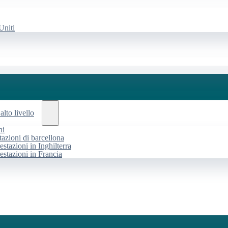
Uniti
alto livello
ni
tazioni di barcellona
estazioni in Inghilterra
restazioni in Francia