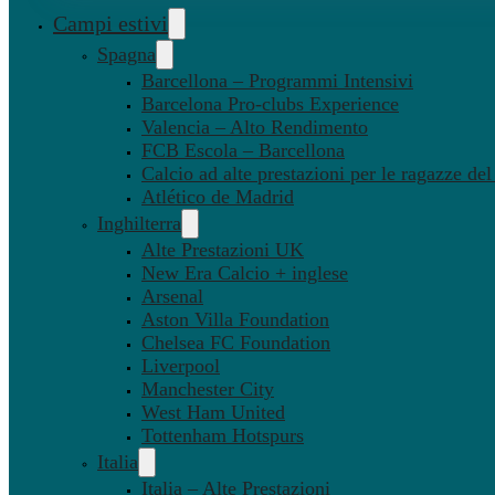
Campi estivi
Spagna
Barcellona – Programmi Intensivi
Barcelona Pro-clubs Experience
Valencia – Alto Rendimento
FCB Escola – Barcellona
Calcio ad alte prestazioni per le ragazze de
Atlético de Madrid
Inghilterra
Alte Prestazioni UK
New Era Calcio + inglese
Arsenal
Aston Villa Foundation
Chelsea FC Foundation
Liverpool
Manchester City
West Ham United
Tottenham Hotspurs
Italia
Italia – Alte Prestazioni