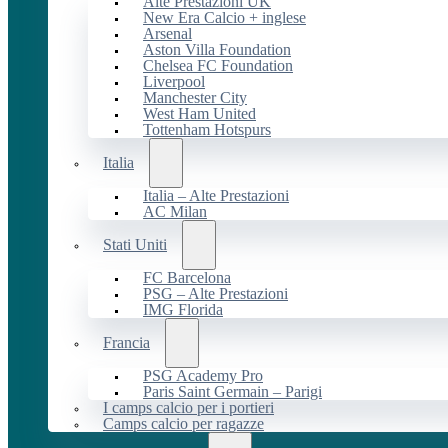
Alte Prestazioni UK
New Era Calcio + inglese
Arsenal
Aston Villa Foundation
Chelsea FC Foundation
Liverpool
Manchester City
West Ham United
Tottenham Hotspurs
Italia
Italia – Alte Prestazioni
AC Milan
Stati Uniti
FC Barcelona
PSG – Alte Prestazioni
IMG Florida
Francia
PSG Academy Pro
Paris Saint Germain – Parigi
I camps calcio per i portieri
Camps calcio per ragazze