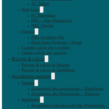
AC Milan
Stati Uniti
FC Barcelona
PSG – Alte Prestazioni
IMG Florida
Francia
PSG Academy Pro
Paris Saint Germain – Parigi
I camps calcio per i portieri
Camps calcio per ragazze
Provini di calcio
Provini di calcio in Spagna
Provini di calcio in Inghilterra
Accademie sportive
Spagna
Accademia alta prestazione – Barcellona
Accademia alta Prestazione – Valencia
Inghilterra
Accademia Calcistica ad Alte Prestazioni 