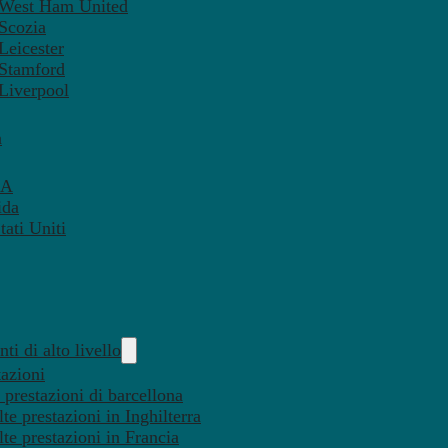
– West Ham United
 Scozia
Leicester
 Stamford
 Liverpool
a
SA
ida
ati Uniti
ti di alto livello
tazioni
 prestazioni di barcellona
te prestazioni in Inghilterra
lte prestazioni in Francia