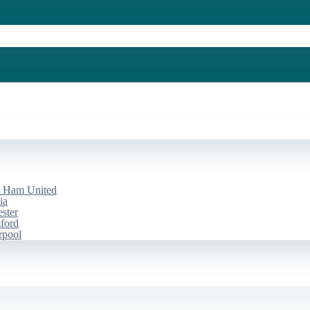
st Ham United
ia
ester
mford
rpool