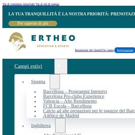
Vai al contenuto principale
Vai al piè di pagina
LA TUA TRANQUILLITÀ È LA NOSTRA PRIORITÀ: PRENOTAZ
Per saperne di più
Recensioni dei clienti
Chi siamo
Registrazione
Campi estivi
Spagna
Barcellona – Programmi Intensivi
Barcelona Pro-clubs Experience
Valencia – Alto Rendimento
FCB Escola – Barcellona
Calcio ad alte prestazioni per le ragazze del Bar
Atlético de Madrid
Inghilterra