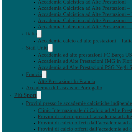
Accademia Calcistica ad Alte Prestazioni 
Accademia Calcistica ad Alte Prestazioni –
Accademia Calcistica ad Alte Prestazioni – 
Accademia Calcistica ad Alte Prestazioni –
Accademia Calcistica ad Alte Prestazioni –
Italia
Accademia calcio ad alte prestazioni – Itali
Stati Uniti
Accademia ad alte prestazioni FC Barça U
Accademia ad Alte Prestazioni IMG in Flor
Accademia ad Alte Prestazioni PSG Negli St
Francia
Alte Prestazioni In Francia
Accademia di Cascais in Portogallo
Più Sport
Provini presso le accademie calcistiche indipenden
Clinic Internazionale di Calcio ad Alte Pres
Provini di calcio presso l’ accademia ad alte
Provini di calcio offerti dall’accademia ad al
Provini di calcio offerti dall’accademia ad a