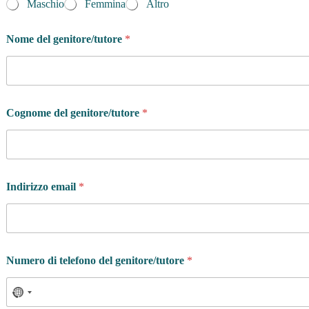
Maschio
Femmina
Altro
Q
Nome del genitore/tutore
*
u
a
l
p
r
o
Cognome del genitore/tutore
*
g
r
a
m
m
a
Indirizzo email
*
Q
u
a
n
d
Numero di telefono del genitore/tutore
*
o