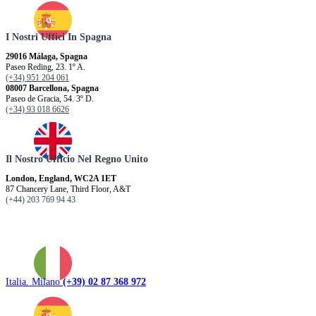
I Nostri Uffici In Spagna
29016 Málaga, Spagna
Paseo Reding, 23. 1º A.
(+34) 951 204 061
08007 Barcellona, ​​Spagna
Paseo de Gracia, 54. 3º D.
(+34) 93 018 6626
Il Nostro Ufficio Nel Regno Unito
London, England, WC2A 1ET
87 Chancery Lane, Third Floor, A&T
(+44) 203 769 94 43
Italia. Milano
(+39) 02 87 368 972