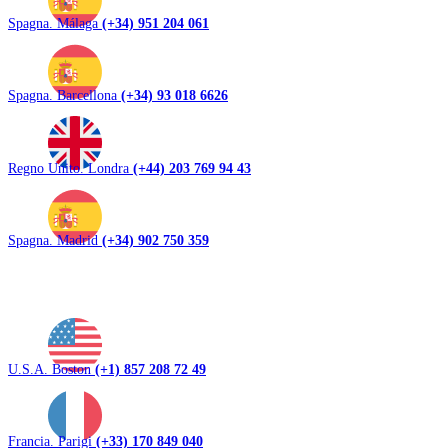
Spagna. Málaga
(+34) 951 204 061
Spagna. Barcellona
(+34) 93 018 6626
Regno Unito. Londra
(+44) 203 769 94 43
Spagna. Madrid
(+34) 902 750 359
U.S.A. Boston
(+1) 857 208 72 49
Francia. Parigi
(+33) 170 849 040