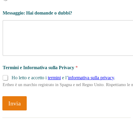
P
Messaggio: Hai domande o dubbi?
r
i
v
a
c
y
i
n
p
o
Termini e Informativa sulla Privacy
*
r
t
Ho letto e accetto i
termini
e l’
informativa sulla privacy
.
i
Ertheo è un marchio registrato in Spagna e nel Regno Unito. Rispettiamo le n
e
r
i
Invia
?