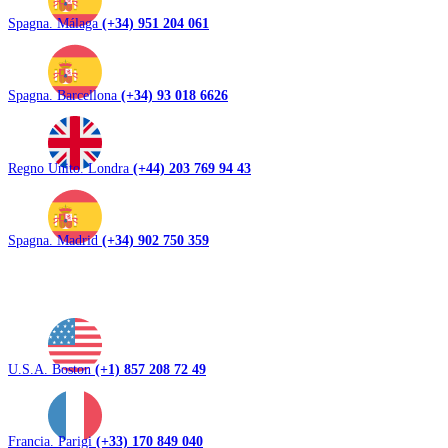
Spagna. Málaga
(+34) 951 204 061
Spagna. Barcellona
(+34) 93 018 6626
Regno Unito. Londra
(+44) 203 769 94 43
Spagna. Madrid
(+34) 902 750 359
U.S.A. Boston
(+1) 857 208 72 49
Francia. Parigi
(+33) 170 849 040