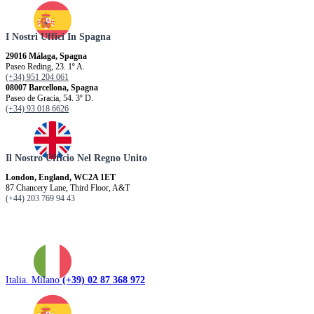
I Nostri Uffici In Spagna
29016 Málaga, Spagna
Paseo Reding, 23. 1º A.
(+34) 951 204 061
08007 Barcellona, ​​Spagna
Paseo de Gracia, 54. 3º D.
(+34) 93 018 6626
Il Nostro Ufficio Nel Regno Unito
London, England, WC2A 1ET
87 Chancery Lane, Third Floor, A&T
(+44) 203 769 94 43
Italia. Milano
(+39) 02 87 368 972