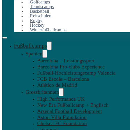
Golfcamps
Tenniscamps
Basketball
Reitschulen
Rugby
Hockey
Winterfußballcamps
Fußballcamps
Spanien
Barcelona – Leistungssport
Barcelona Pro-clubs Experience
Fußball-Hochleistungscamp Valencia
FCB Escola – Barcelona
Atlético de Madrid
Grossbritannien
High Performance UK
New Era Fußballcamp + Englisch
Arsenal Football Development
Aston Villa Foundation
Chelsea FC Foundation
Liverpool