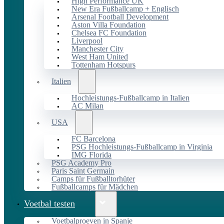
High Performance UK
New Era Fußballcamp + Englisch
Arsenal Football Development
Aston Villa Foundation
Chelsea FC Foundation
Liverpool
Manchester City
West Ham United
Tottenham Hotspurs
Italien
Hochleistungs-Fußballcamp in Italien
AC Milan
USA
FC Barcelona
PSG Hochleistungs-Fußballcamp in Virginia
IMG Florida
PSG Academy Pro
Paris Saint Germain
Camps für Fußballtorhüter
Fußballcamps für Mädchen
Voetbal testen
Voetbalproeven in Spanje