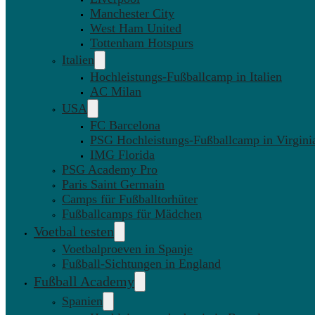
Manchester City
West Ham United
Tottenham Hotspurs
Italien
Hochleistungs-Fußballcamp in Italien
AC Milan
USA
FC Barcelona
PSG Hochleistungs-Fußballcamp in Virgini
IMG Florida
PSG Academy Pro
Paris Saint Germain
Camps für Fußballtorhüter
Fußballcamps für Mädchen
Voetbal testen
Voetbalproeven in Spanje
Fußball-Sichtungen in England
Fußball Academy
Spanien