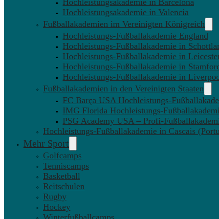
Hochleistungsakademie in Barcelona
Hochleistungsakademie in Valencia
Fußballakademien im Vereinigten Königreich
Hochleistungs-Fußballakademie England
Hochleistungs-Fußballakademie in Schottla
Hochleistungs-Fußballakademie in Leiceste
Hochleistungs-Fußballakademie in Stamfor
Hochleistungs-Fußballakademie in Liverpo
Fußballakademien in den Vereinigten Staaten
FC Barça USA Hochleistungs-Fußballakad
IMG Florida Hochleistungs-Fußballakadem
PSG Academy USA – Profi-Fußballakadem
Hochleistungs-Fußballakademie in Cascais (Portu
Mehr Sport
Golfcamps
Tenniscamps
Basketball
Reitschulen
Rugby
Hockey
Winterfußballcamps