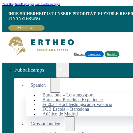
Zum Hauptinhalt springen
Zum Footer springen
IHRE SICHERHEIT IST UNSERE PRIORITÄT: FLEXIBLE RESE
INANZIERUNG
Mehr lesen
Über uns
Reservieren
Kontakt
Fußballcamps
Spanien
Barcelona – Leistungssport
Barcelona Pro-clubs Experience
Fußball-Hochleistungscamp Valencia
FCB Escola – Barcelona
Atlético de Madrid
Grossbritannien