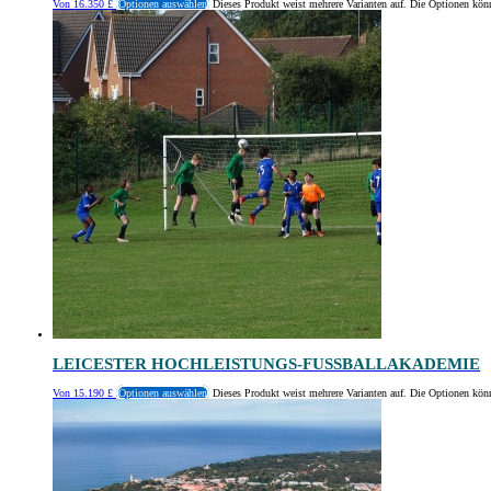
Von
16.350
£
Optionen auswählen
Dieses Produkt weist mehrere Varianten auf. Die Optionen kön
LEICESTER HOCHLEISTUNGS-FUSSBALLAKADEMIE
Von
15.190
£
Optionen auswählen
Dieses Produkt weist mehrere Varianten auf. Die Optionen kön