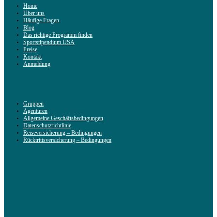
Home
Über uns
Häufige Fragen
Blog
Das richtige Programm finden
Sportstipendium USA
Preise
Kontakt
Anmeldung
Gruppen
Agenturen
Allgemeine Geschäftsbedingungen
Datenschutzrichtlinie
Reiseversicherung – Bedingungen
Rücktrittsversicherung – Bedingungen