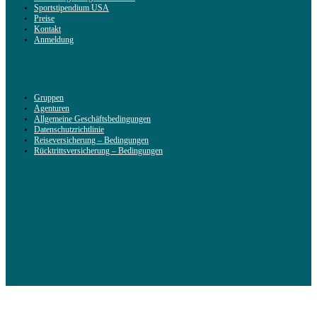
Sportstipendium USA
Preise
Kontakt
Anmeldung
Gruppen
Agenturen
Allgemeine Geschäftsbedingungen
Datenschutzrichtlinie
Reiseversicherung – Bedingungen
Rücktrittsversicherung – Bedingungen