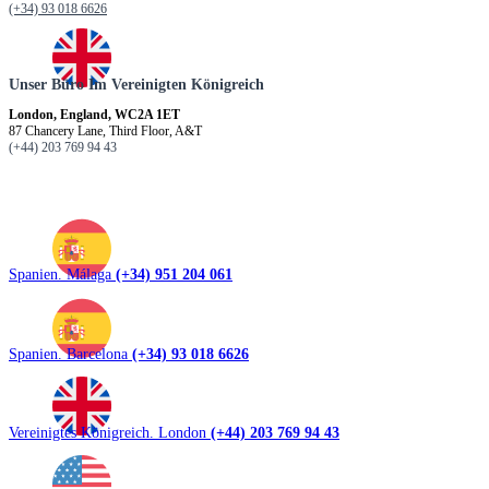
(+34) 93 018 6626
Unser Büro Im Vereinigten Königreich
London, England, WC2A 1ET
87 Chancery Lane, Third Floor, A&T
(+44) 203 769 94 43
Spanien. Málaga
(+34) 951 204 061
Spanien. Barcelona
(+34) 93 018 6626
Vereinigtes Königreich. London
(+44) 203 769 94 43