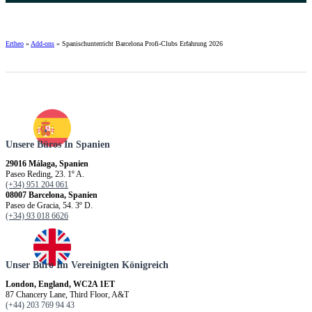
Ertheo
»
Add-ons
»
Spanischunterricht Barcelona Profi-Clubs Erfahrung 2026
Unsere Büros In Spanien
29016 Málaga, Spanien
Paseo Reding, 23. 1º A.
(+34) 951 204 061
08007 Barcelona, Spanien
Paseo de Gracia, 54. 3º D.
(+34) 93 018 6626
Unser Büro Im Vereinigten Königreich
London, England, WC2A 1ET
87 Chancery Lane, Third Floor, A&T
(+44) 203 769 94 43