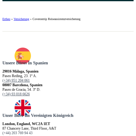
Ertheo
»
Versicherung
»
Coverontrip Reiseassistenzversicherung
Unsere Büros In Spanien
29016 Málaga, Spanien
Paseo Reding, 23. 1º A.
(+34) 951 204 061
08007 Barcelona, Spanien
Paseo de Gracia, 54. 3º D.
(+34) 93 018 6626
Unser Büro Im Vereinigten Königreich
London, England, WC2A 1ET
87 Chancery Lane, Third Floor, A&T
(+44) 203 769 94 43