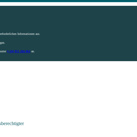
rforderlichen Informationen aus.
igen.
 unter
(+34) 951 204 061
an.
berechtigter