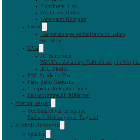
Manchester City
West Ham United
Tottenham Hotspurs
Italien
Hochleistungs-Fußballcamp in Italien
AC Milan
USA
FC Barcelona
PSG Hochleistungs-Fußballcamp in Virgini
IMG Florida
PSG Academy Pro
Paris Saint Germain
Camps für Fußballtorhüter
Fußballcamps für Mädchen
Voetbal testen
Voetbalproeven in Spanje
Fußball-Sichtungen in England
Fußball Academy
Spanien