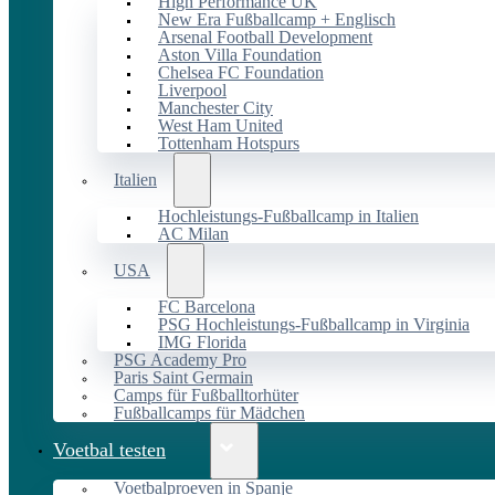
High Performance UK
New Era Fußballcamp + Englisch
Arsenal Football Development
Aston Villa Foundation
Chelsea FC Foundation
Liverpool
Manchester City
West Ham United
Tottenham Hotspurs
Italien
Hochleistungs-Fußballcamp in Italien
AC Milan
USA
FC Barcelona
PSG Hochleistungs-Fußballcamp in Virginia
IMG Florida
PSG Academy Pro
Paris Saint Germain
Camps für Fußballtorhüter
Fußballcamps für Mädchen
Voetbal testen
Voetbalproeven in Spanje