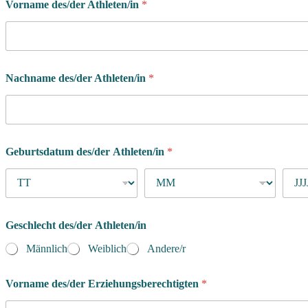
Vorname des/der Athleten/in
*
a
s
G
e
s
c
Nachname des/der Athleten/in
*
h
l
e
c
h
t
Geburtsdatum des/der Athleten/in
*
*
Geschlecht des/der Athleten/in
Männlich
Weiblich
Andere/r
Vorname des/der Erziehungsberechtigten
*