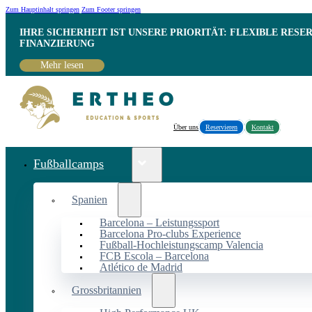
Zum Hauptinhalt springen
Zum Footer springen
IHRE SICHERHEIT IST UNSERE PRIORITÄT: FLEXIBLE RESE
INANZIERUNG
Mehr lesen
Über uns
Reservieren
Kontakt
Fußballcamps
Spanien
Barcelona – Leistungssport
Barcelona Pro-clubs Experience
Fußball-Hochleistungscamp Valencia
FCB Escola – Barcelona
Atlético de Madrid
Grossbritannien