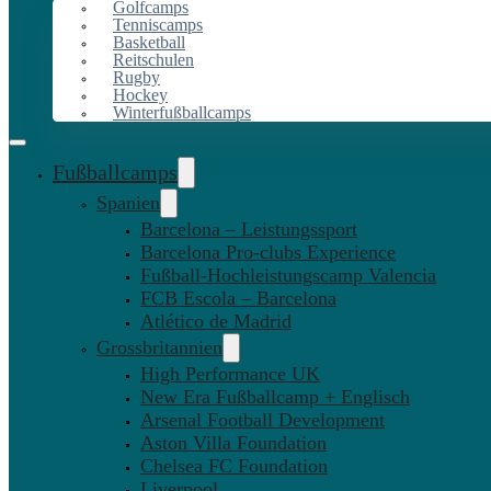
Golfcamps
Tenniscamps
Basketball
Reitschulen
Rugby
Hockey
Winterfußballcamps
Fußballcamps
Spanien
Barcelona – Leistungssport
Barcelona Pro-clubs Experience
Fußball-Hochleistungscamp Valencia
FCB Escola – Barcelona
Atlético de Madrid
Grossbritannien
High Performance UK
New Era Fußballcamp + Englisch
Arsenal Football Development
Aston Villa Foundation
Chelsea FC Foundation
Liverpool