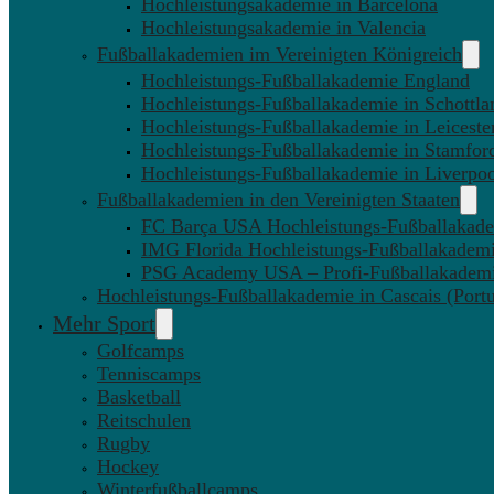
Hochleistungsakademie in Barcelona
Hochleistungsakademie in Valencia
Fußballakademien im Vereinigten Königreich
Hochleistungs-Fußballakademie England
Hochleistungs-Fußballakademie in Schottla
Hochleistungs-Fußballakademie in Leiceste
Hochleistungs-Fußballakademie in Stamfor
Hochleistungs-Fußballakademie in Liverpo
Fußballakademien in den Vereinigten Staaten
FC Barça USA Hochleistungs-Fußballakad
IMG Florida Hochleistungs-Fußballakadem
PSG Academy USA – Profi-Fußballakadem
Hochleistungs-Fußballakademie in Cascais (Portu
Mehr Sport
Golfcamps
Tenniscamps
Basketball
Reitschulen
Rugby
Hockey
Winterfußballcamps