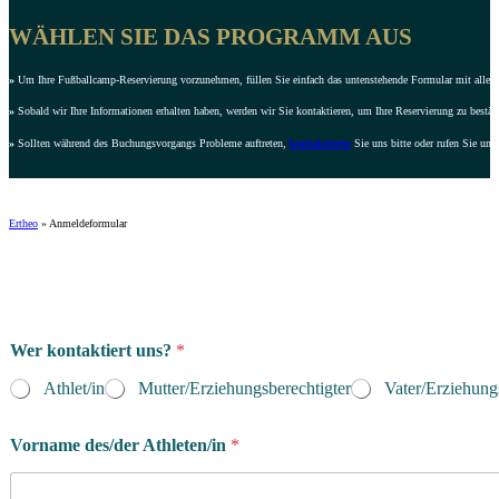
WÄHLEN SIE DAS PROGRAMM AUS
»
Um Ihre Fußballcamp-Reservierung vorzunehmen, füllen Sie einfach das untenstehende Formular mit allen e
»
Sobald wir Ihre Informationen erhalten haben, werden wir Sie kontaktieren, um Ihre Reservierung zu bestät
»
Sollten während des Buchungsvorgangs Probleme auftreten,
kontaktieren
Sie uns bitte oder rufen Sie uns
Ertheo
»
Anmeldeformular
Wer kontaktiert uns?
*
Athlet/in
Mutter/Erziehungsberechtigter
Vater/Erziehung
Vorname des/der Athleten/in
*