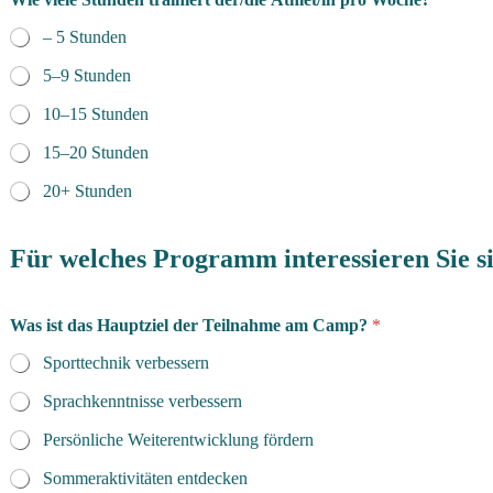
d
– 5 Stunden
i
n
5–9 Stunden
g
u
10–15 Stunden
n
g
15–20 Stunden
e
n
20+ Stunden
A
t
h
Für welches Programm interessieren Sie s
l
e
t
Was ist das Hauptziel der Teilnahme am Camp?
*
/
i
Sporttechnik verbessern
n
?
Sprachkenntnisse verbessern
N
a
Persönliche Weiterentwicklung fördern
c
Sommeraktivitäten entdecken
h