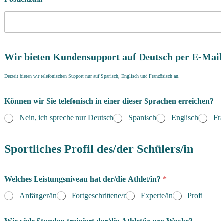
Wir bieten Kundensupport auf Deutsch per E-Mail
Derzeit bieten wir telefonischen Support nur auf Spanisch, Englisch und Französisch an.
Können wir Sie telefonisch in einer dieser Sprachen erreichen?
Nein, ich spreche nur Deutsch
Spanisch
Englisch
Fr
N
u
Sportliches Profil des/der Schülers/in
t
z
u
Welches Leistungsniveau hat der/die Athlet/in?
*
n
g
Anfänger/in
Fortgeschrittene/r
Experte/in
Profi
s
b
e
Wie viele Stunden trainiert der/die Athlet/in pro Woche?