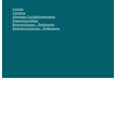
Gruppen
Agenturen
Allgemeine Geschäftsbedingungen
Datenschutzrichtlinie
Reiseversicherung – Bedingungen
Rücktrittsversicherung – Bedingungen