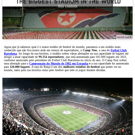
this content
Agora que já sabemos qual é o maior estádio de futebol do mundo, passamos a um estádio mais
conhecido que não fica muito atrás em termos de espectadores, o
Camp Nou
, a casa do
Futbol Club
Barcelona
. Ao longo da sua história, o estádio sofreu várias alterações na sua capacidade de lugares até
atingir a atual capacidade de
99.354 espectadores
, que será aumentada para 105.000 lugares em 2021,
conforme anunciado pelo presidente do Futbol Club Barcelona no início do ano. O Camp Nou sofreu
uma alteração para o
Campeonato do Mundo de 1982 em Espanha
e
a sua capacidade foi aumentada
para
120.000 lugares
. A casa do Barça é um dos
melhores estádios de futebol
que podes ver no
mundo, tanto pela sua história como pelo futebol que nele se jogou durante décadas.