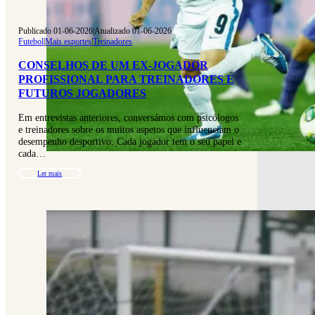
Publicado 01-06-2026
|
Atualizado 01-06-2026
Futebol
|
Mais esportes
|
Treinadores
CONSELHOS DE UM EX-JOGADOR
PROFISSIONAL PARA TREINADORES E
FUTUROS JOGADORES
Em entrevistas anteriores, conversámos com psicólogos
e treinadores sobre os muitos aspetos que influenciam o
desempenho desportivo. Cada jogador tem o seu papel e
cada…
Ler mais