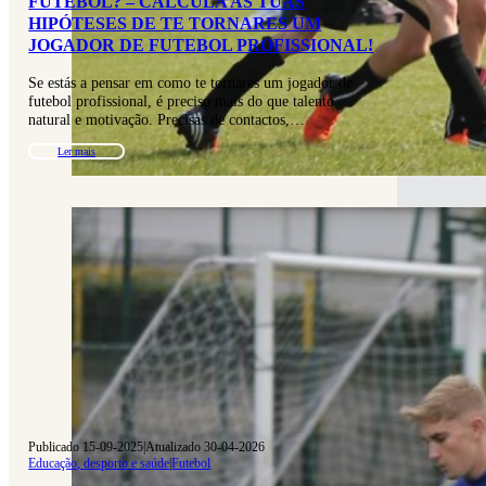
FUTEBOL? – CALCULA AS TUAS
HIPÓTESES DE TE TORNARES UM
JOGADOR DE FUTEBOL PROFISSIONAL!
Se estás a pensar em como te tornares um jogador de
futebol profissional, é preciso mais do que talento
natural e motivação. Precisas de contactos,…
Ler mais
Publicado 15-09-2025
|
Atualizado 30-04-2026
Educação, desporto e saúde
|
Futebol