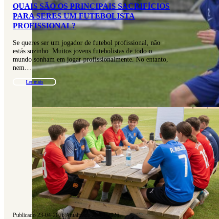
QUAIS SÃO OS PRINCIPAIS SACRIFÍCIOS
PARA SERES UM FUTEBOLISTA
PROFISSIONAL?
Se queres ser um jogador de futebol profissional, não
estás sozinho. Muitos jovens futebolistas de todo o
mundo sonham em jogar profissionalmente. No entanto,
nem…
Ler mais
Publicado 23-04-2026
|
Atualizado 23-04-2026