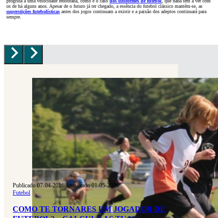
progrida a uma velocidade redobrada, como é o caso
dos uniformes de futebol
, que nada têm a ver com
os de há alguns anos. Apesar de o futuro já ter chegado, a essência do futebol clássico mantém-se, as
superstições futebolísticas
antes dos jogos continuam a existir e a paixão dos adeptos continuará para
sempre.
Publicado 07-04-2016
|
Atualizado 01-05-2026
Futebol
COMO TE TORNARES UM JOGADOR DE