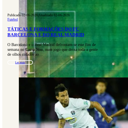
Publicado 02-06-2026
|
Atualizado 02-06-2026
Futebol
TÁTICAS E FORMAÇÕES DO FC
BARCELONA E DO REAL MADRID
O Barcelona e o Real Madrid defrontam-se este fim de
semana no Camp Nou, num jogo que deixa toda a gente
de olhos colados ao…
Ler mais