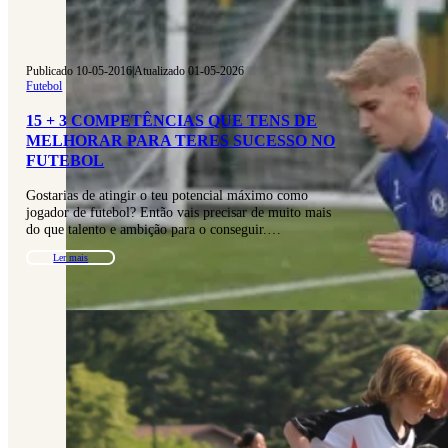
Publicado 10-05-2016
|
Atualizado 01-05-2026
Futebol
15 + 3 COMPETÊNCIAS QUE TENS DE
MELHORAR PARA TERES SUCESSO NO
FUTEBOL
Gostarias de atingir o teu potencial máximo como
jogador de futebol? Então vais precisar de muito mais
do que talento e ambição para o conseguir.…
Ler mais