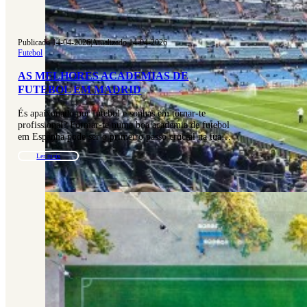
Publicado 14-04-2026
|
Atualizado 14-04-2026
Futebol
AS MELHORES ACADEMIAS DE
FUTEBOL EM MADRID
És apaixonado por futebol e sonhas em tornar-te
profissional? Formar-te numa boa academia de futebol
em Espanha pode ser o primeiro passo crucial na tua…
Ler mais