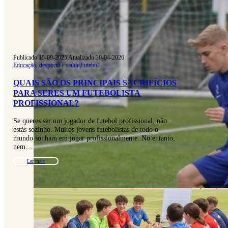
Publicado 15-09-2025
|
Atualizado 30-04-2026
Educação, desporto e saúde
|
Futebol
QUAIS SÃO OS PRINCIPAIS SACRIFÍCIOS
PARA SERES UM FUTEBOLISTA
PROFISSIONAL?
Se queres ser um jogador de futebol profissional, não
estás sozinho. Muitos jovens futebolistas de todo o
mundo sonham em jogar profissionalmente. No entanto,
nem…
Ler mais