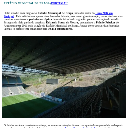
ESTÁDIO MUNICIPAL DE BRAGA (
PORTUGAL
)
Outro estádio com magia é o
Estádio Municipal de Braga
, uma das sedes do
Euro 2004 em
Portugal
. Este estádio tem apenas duas bancadas laterais, mas como grande atração, numa das bancadas
traseiras encontra-se a
pedreira esculpida
de onde foi retirado o granito para a construção do estádio.
Esta grande ideia partiu do arquiteto
Eduardo Souto de Moura
, que ganhou o
Prémio Pritzker
de
Arquitetura em 2011 pela criação do Estádio Municipal de Braga. Apesar de ter apenas duas bancadas
laterais, o estádio tem capacidade para
30.154 espectadores
.
O futebol está em constante mudança, as novas tecnologias fazem com que tudo o que rodeia o desporto