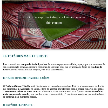
Click to accept marketing cookies and enable
this content
OS ESTÁDIOS MAIS CURIOSOS
Para construir um
campo de futebol
precisas de muito espaço numa cidade, espaço que por vezes tem de
ser economizado para não quebrar a harmonia do território onde vai ser instalado. Com os
estádios de
futebol
que te vamos mostrar a seguir, vais ficar surpreendido.
ESTÁDIO OTTMAR HITZFELD (SUÍÇA)
O
Estádio Ottmar Hitzfeld
está literalmente no meio das montanhas. Está localizado mesmo no limite
das montanhas
de Zermatt
, na Suíça, e tens de apanhar um teleférico para lá chegar, uma vez que está a
2.000 metros acima do nível do mar
. Não temos dados confirmados, mas é provavelmente o
estádio
mais pequeno do mundo
, se é que lhe podes chamar estádio. O que temos a certeza é que muitas bolas
se perderam pela montanha abaixo.
O ESTÁDIO FLUTUANTE