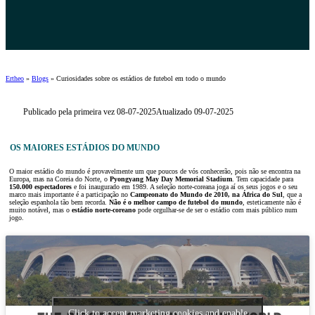
Ertheo
»
Blogs
»
Curiosidades sobre os estádios de futebol em todo o mundo
Publicado pela primeira vez 08-07-2025
Atualizado 09-07-2025
OS MAIORES ESTÁDIOS DO MUNDO
O maior estádio do mundo é provavelmente um que poucos de vós conhecerão, pois não se encontra na
Europa, mas na Coreia do Norte, o
Pyongyang May Day Memorial Stadium
. Tem capacidade para
150.000 espectadores
e foi inaugurado em 1989. A seleção norte-coreana joga aí os seus jogos e o seu
marco mais importante é a participação no
Campeonato do Mundo de 2010, na África do Sul
, que a
seleção espanhola tão bem recorda.
Não é o melhor campo de futebol do mundo
, esteticamente não é
muito notável, mas o
estádio norte-coreano
pode orgulhar-se de ser o estádio com mais público num
jogo.
Click to accept marketing cookies and enable