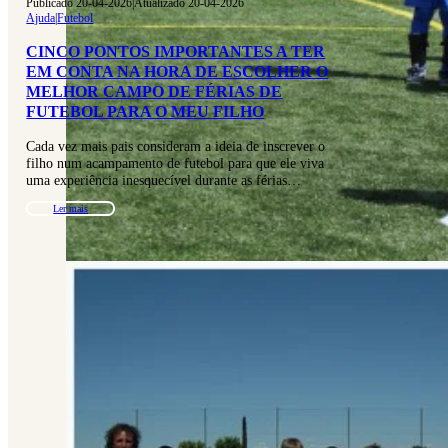
Publicado 20-04-2026
|
Atualizado 20-04-2026
Ajuda
|
Futebol
CINCO PONTOS IMPORTANTES A TER
EM CONTA NA HORA DE ESCOLHER O
MELHOR CAMPO DE FÉRIAS DE
FUTEBOL PARA O MEU FILHO
Cada vez mais pais consideram a ideia de inscrever o
filho num acampamento de futebol para que ele viva
uma experiência inesquecível durante as férias…
Ler mais