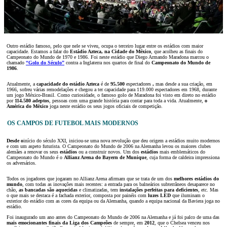
Outro estádio famoso, pelo que nele se viveu, ocupa o terceiro lugar entre os estádios com maior
capacidade. Estamos a falar do
Estádio Azteca, na Cidade do México
, que acolheu as finais do
Campeonato do Mundo de 1970 e 1986. Foi neste estádio que Diego Armando Maradona marcou o
chamado
“Golo do Século”
contra a Inglaterra nos quartos de final do
Campeonato do Mundo de
1986
.
Atualmente, a
capacidade do estádio Azteca
é de
95.500
espectadores
,
mas desde a sua criação, em
1966, sofreu várias remodelações e chegou a ter capacidade para 119.000 espectadores em 1968, durante
um jogo México-Brasil. Como curiosidade, o famoso golo de Maradona foi visto em direto no estádio
por
114.580 adeptos
, pessoas com uma grande história para contar para toda a vida. Atualmente,
o
América do México
joga neste estádio os seus jogos oficiais de competição.
OS CAMPOS DE FUTEBOL MAIS MODERNOS
Desde o
início do século XXI, iniciou-se uma nova revolução que deu origem a estádios muito modernos
e com um aspeto futurista. O Campeonato do Mundo de 2006 na Alemanha levou os maiores clubes
alemães a renovar os seus
estádios
ou a construir novos. Um dos
estádios
mais emblemáticos do
Campeonato do Mundo é o
Allianz Arena do Bayern de Munique
, cuja forma de caldeira impressiona
os adversários.
Todos os jogadores que jogaram no Allianz Arena afirmam que se trata de um dos
melhores estádios do
mundo
, com todas as inovações mais recentes: a entrada para os balneários subterrâneos desaparece no
chão,
as bancadas são aquecidas
e climatizadas, tem
instalações perfeitas para deficientes
, etc. Mas
o que mais se destaca é a fachada exterior, composta por painéis com
luzes LED
que iluminam o
exterior do estádio com as cores da equipa ou da Alemanha, quando a equipa nacional da Baviera joga no
estádio.
Foi inaugurado um ano antes do Campeonato do Mundo de 2006 na Alemanha e já foi palco de uma das
mais emocionantes finais da Liga dos Campeões
de sempre, em
2012
, que o Chelsea venceu nos