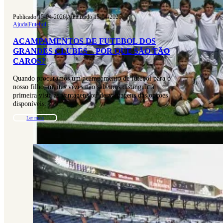
Publicado 15-04-2026
|
Atualizado 15-04-2026
Ajuda
|
Futebol
ACAMPAMENTOS DE FUTEBOL DOS
GRANDES CLUBES – POR QUE SÃO TÃO
CAROS?
Quando procuramos um acampamento de futebol para o
nosso filho, muitas vezes não sabemos distinguir à
primeira vista as vantagens ou desvantagens das opções
disponíveis…
Ler mais