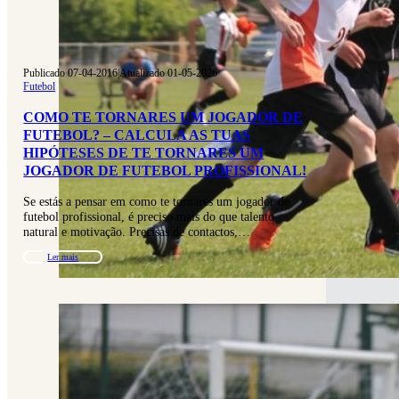
Publicado 07-04-2016
|
Atualizado 01-05-2026
Futebol
COMO TE TORNARES UM JOGADOR DE
FUTEBOL? – CALCULA AS TUAS
HIPÓTESES DE TE TORNARES UM
JOGADOR DE FUTEBOL PROFISSIONAL!
Se estás a pensar em como te tornares um jogador de
futebol profissional, é preciso mais do que talento
natural e motivação. Precisas de contactos,…
Ler mais