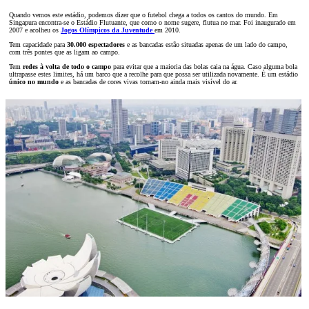
Quando vemos este estádio, podemos dizer que o futebol chega a todos os cantos do mundo. Em
Singapura encontra-se o Estádio Flutuante, que como o nome sugere, flutua no mar. Foi inaugurado em
2007 e acolheu os
Jogos Olímpicos da Juventude
em 2010.
Tem capacidade para
30.000 espectadores
e as bancadas estão situadas apenas de um lado do campo,
com três pontes que as ligam ao campo.
Tem
redes à volta de todo o campo
para evitar que a maioria das bolas caia na água. Caso alguma bola
ultrapasse estes limites, há um barco que a recolhe para que possa ser utilizada novamente. É um estádio
único no mundo
e as bancadas de cores vivas tornam-no ainda mais visível do ar.