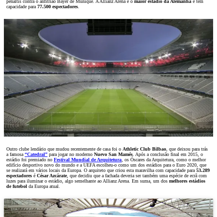
penáltis contra o anfitrião Bayer de Munique. A Allianz Arena é o
maior estádio da Alemanha
e tem
capacidade para
77.500 espectadores
.
Outro clube lendário que mudou recentemente de casa foi o
Athletic Club Bilbao
, que deixou para trás
a famosa
“Catedral”
para jogar no moderno
Nuevo San Mamés
. Após a conclusão final em 2015, o
estádio foi premiado no
Festival Mundial de Arquitetura
, os Óscares da Arquitetura, como o melhor
edifício desportivo novo do mundo e a UEFA escolheu-o como um dos estádios para o Euro 2020, que
se realizará em vários locais da Europa. O arquiteto que criou esta maravilha com capacidade para
53.289
espectadores
é
César Azcárate
, que decidiu que a fachada deveria ser também uma espécie de ecrã com
luzes para iluminar o estádio, algo semelhante ao Allianz Arena. Em suma, um dos
melhores estádios
de futebol
da Europa atual.