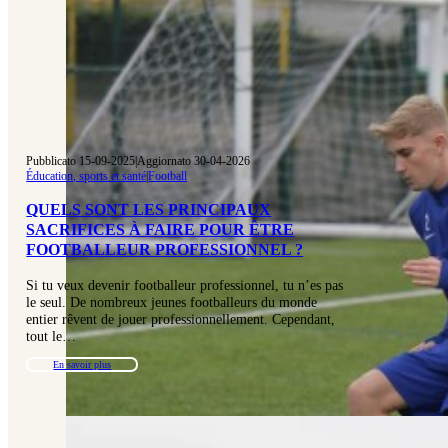
Pubblicato 15-09-2025
|
Aggiornato 30-04-2026
Éducation, sports et santé
|
Football
QUELS SONT LES PRINCIPAUX
SACRIFICES À FAIRE POUR ÊTRE
FOOTBALLEUR PROFESSIONNEL ?
Si tu veux devenir footballeur professionnel, tu n’es pas
le seul. De nombreux jeunes footballeurs du monde
entier rêvent de jouer professionnellement. Cependant,
tout le…
En savoir plus