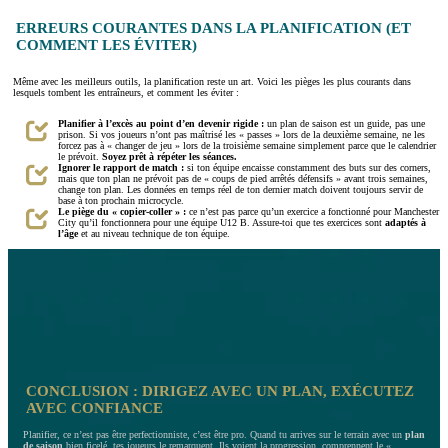
ERREURS COURANTES DANS LA PLANIFICATION (ET
COMMENT LES ÉVITER)
Même avec les meilleurs outils, la planification reste un art. Voici les pièges les plus courants dans
lesquels tombent les entraîneurs, et comment les éviter :
Planifier à l’excès au point d’en devenir rigide :
un plan de saison est un guide, pas une
prison. Si vos joueurs n’ont pas maîtrisé les « passes » lors de la deuxième semaine, ne les
forcez pas à « changer de jeu » lors de la troisième semaine simplement parce que le calendrier
le prévoit.
Soyez prêt à répéter les séances.
Ignorer le rapport de match :
si ton équipe encaisse constamment des buts sur des corners,
mais que ton plan ne prévoit pas de « coups de pied arrêtés défensifs » avant trois semaines,
change ton plan. Les données en temps réel de ton dernier match doivent toujours servir de
base à ton prochain microcycle.
Le piège du « copier-coller » :
ce n’est pas parce qu’un exercice a fonctionné pour Manchester
City qu’il fonctionnera pour une équipe U12 B. Assure-toi que tes exercices sont
adaptés à
l’âge
et au niveau technique de ton équipe.
CONCLUSION : DIRIGEZ AVEC UN PLAN, EXÉCUTEZ
AVEC CONFIANCE
Planifier, ce n’est pas être perfectionniste, c’est être pro. Quand tu arrives sur le terrain avec un
plan
de saison
bien ficelé, tes joueurs le remarquent. Ils voient la progression, comprennent le «