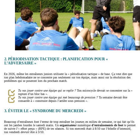
2. PÉRIODISATION TACTIQUE : PLANIFICATION POUR «
L’ADVERSAIRE »
En 2026, même les entraîneurs juniors utilisent la « périodisation tactique » de base. Ça veut dire que
ton plan hebdomadaire ne se concentre pas seulement sur ton équipe, mais aussi sur la résolution des
problèmes qui se poseront lors du prochain match.
Tu vas jouer contre une équipe qui se replie ?
Ton microcycle devrait se concentrer sur la «
rupture d’un bloc bas ».
Tu vas jouer contre une équipe qui met beaucoup de pression ?
Ta semaine devrait être
consacrée à « construire depuis l’arrière sous pression ».
3. ÉVITER LE « SYNDROME DU MERCREDI »
Beaucoup d’entraîneurs font l’erreur de trop entraîner les joueurs en milieu de semaine, ce qui fait qu’ils
ont les jambes lourdes le samedi matin. Un
organisateur
numérique
d’entraînements de foot
te permet
de suivre l’« effort perçu » (RPE) de tes séances. Si ton mercredi était à 8/10 sur l’échelle d’intensité,
ton vendredi
devrait
être à 3/10.