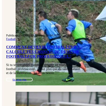
Pubblicato 03-05-2016
|
Aggiornato 30-04-2026
Football
COMMENT DEVENIR FOOTBALLEUR ? –
CALCULE TES CHANCES DE DEVENIR
FOOTBALLEUR PROFESSIONNEL !
Si tu te demandes comment devenir un joueur de
football professionnel, il faut plus que du talent naturel
et de la motivation. Tu auras besoin…
En savoir plus