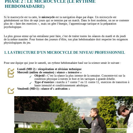
PHASE 2 : LE MICROCYCLE (LE RYTHME
HEBDOMADAIRE)
Si le macrocycle est ta carte, le
microcycle
est ta navigation étape par étape. Un microcycle est
généralement un bloc de sept jours qui se termine par un match. Dans le foot moderne, on ne se contente
plus de « faire des exercices », mais on gère l’énergie, l’apprentissage tactique et la préparation
psychologique.
La plus grosse erreur qu’un entraîneur peut faire, c’est de traiter toutes les séances du mardi et du jeudi
de la même manière. Pour former des joueurs d’élite, ton plan hebdomadaire doit respecter les exigences
physiologiques du jeu.
1. LA STRUCTURE D’UN MICROCYCLE DE NIVEAU PROFESSIONNEL
Pour une équipe qui joue le samedi, un rythme hebdomadaire basé sur la science serait le suivant :
Lundi (MD 2) : récupération et révision technique
Mercredi (milieu de semaine) : séance « intensive »
Objectif :
C’est la séance la plus intense de la semaine. Concentre-toi sur la
condition physique à travers le foot et les tactiques à grande échelle.
Type d’exercice :
matchs à 7 contre 7 ou 11 contre 11, exercices de transition à
haute intensité et conditionnement aérobique.
Vendredi (MD-1) : séance d’« activation »