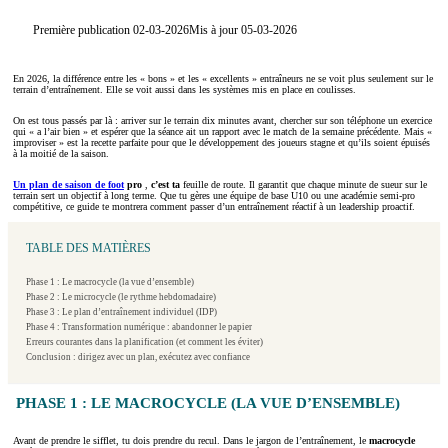
Première publication 02-03-2026
Mis à jour 05-03-2026
En 2026, la différence entre les « bons » et les « excellents » entraîneurs ne se voit plus seulement sur le
terrain d’entraînement. Elle se voit aussi dans les systèmes mis en place en coulisses.
On est tous passés par là : arriver sur le terrain dix minutes avant, chercher sur son téléphone un exercice
qui « a l’air bien » et espérer que la séance ait un rapport avec le match de la semaine précédente. Mais «
improviser » est la recette parfaite pour que le développement des joueurs stagne et qu’ils soient épuisés
à la moitié de la saison.
Un plan de saison de foot
pro
,
c’est ta
feuille de route. Il garantit que chaque minute de sueur sur le
terrain sert un objectif à long terme. Que tu gères une équipe de base U10 ou une académie semi-pro
compétitive, ce guide te montrera comment passer d’un entraînement réactif à un leadership proactif.
TABLE DES MATIÈRES
Phase 1 : Le macrocycle (la vue d’ensemble)
Phase 2 : Le microcycle (le rythme hebdomadaire)
Phase 3 : Le plan d’entraînement individuel (IDP)
Phase 4 : Transformation numérique : abandonner le papier
Erreurs courantes dans la planification (et comment les éviter)
Conclusion : dirigez avec un plan, exécutez avec confiance
PHASE 1 : LE MACROCYCLE (LA VUE D’ENSEMBLE)
Avant de prendre le sifflet, tu dois prendre du recul. Dans le jargon de l’entraînement, le
macrocycle