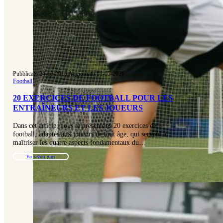
Pubblicato 24-10-2016
|
Aggiornato 01-05-2026
Football
20 EXERCICES DE FOOTBALL POUR LES
ENTRAÎNEURS ET LES JOUEURS
Dans cet article, nous te présentons 20 exercices de
football, adaptés aux joueurs de tout âge, qui servent à
maîtriser les quatre aspects fondamentaux du…
En savoir plus