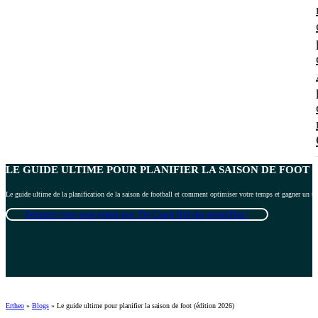
LE GUIDE ULTIME POUR
PLANIFIER LA SAISON DE FOOT
(
Le guide ultime de la planification de la saison de football et comment optimiser votre temps et gagner un 
Démarrez votre essai gratuit avec The Coach Hub dès aujourd'hui !
Ertheo
»
Blogs
»
Le guide ultime pour planifier la saison de foot (édition 2026)