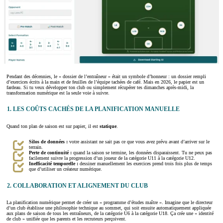
Pendant des décennies, le « dossier de l’entraîneur » était un symbole d’honneur : un dossier rempli
d’exercices écrits à la main et de feuilles de l’équipe tachées de café. Mais en 2026, le papier est un
fardeau. Si tu veux développer ton club ou simplement récupérer tes dimanches après-midi, la
transformation numérique est la seule voie à suivre.
1. LES COÛTS CACHÉS DE LA PLANIFICATION MANUELLE
Quand ton plan de saison est sur papier, il est
statique
.
Silos de données :
votre assistant ne sait pas ce que vous avez prévu avant d’arriver sur le
terrain.
Perte de continuité :
quand la saison se termine, les données disparaissent. Tu ne peux pas
facilement suivre la progression d’un joueur de la catégorie U11 à la catégorie U12.
Inefficacité temporelle :
dessiner manuellement les exercices prend trois fois plus de temps
que d’utiliser un créateur numérique.
2. COLLABORATION ET ALIGNEMENT DU CLUB
La planification numérique permet de créer un « programme d’études maître ». Imagine que le directeur
d’un club établisse une philosophie technique au sommet, qui soit ensuite automatiquement appliquée
aux plans de saison de tous les entraîneurs, de la catégorie U6 à la catégorie U18. Ça crée une « identité
de club » unifiée que les parents et les recruteurs perçoivent.