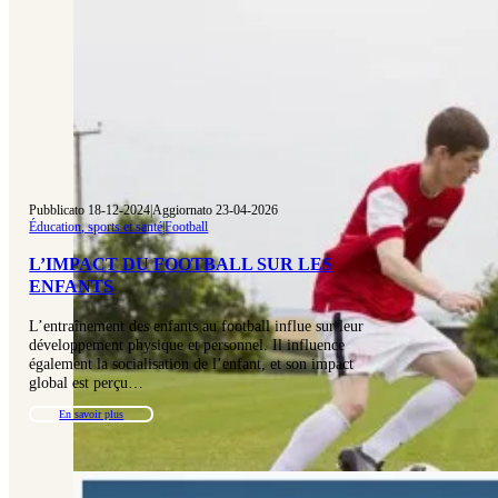
Pubblicato 18-12-2024
|
Aggiornato 23-04-2026
Éducation, sports et santé
|
Football
L’IMPACT DU FOOTBALL SUR LES
ENFANTS
L’entraînement des enfants au football influe sur leur
développement physique et personnel. Il influence
également la socialisation de l’enfant, et son impact
global est perçu…
En savoir plus