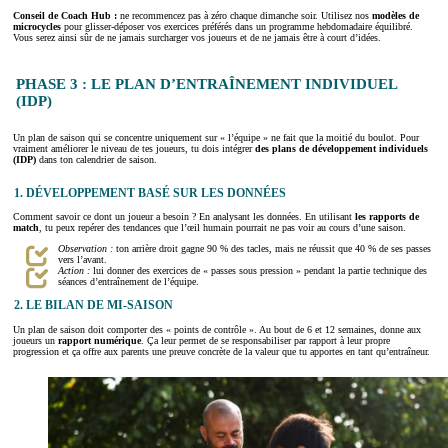
Conseil de Coach Hub :
ne recommencez pas à zéro chaque dimanche soir. Utilisez nos
modèles de
microcycles
pour glisser-déposer vos exercices préférés dans un programme hebdomadaire équilibré.
Vous serez ainsi sûr de ne jamais surcharger vos joueurs et de ne jamais être à court d’idées.
PHASE 3 : LE PLAN D’ENTRAÎNEMENT INDIVIDUEL
(IDP)
Un plan de saison qui se concentre uniquement sur « l’équipe » ne fait que la moitié du boulot. Pour
vraiment améliorer le niveau de tes joueurs, tu dois intégrer
des plans de développement individuels
(IDP)
dans ton calendrier de saison.
1. DÉVELOPPEMENT BASÉ SUR LES DONNÉES
Comment savoir ce dont un joueur a besoin ? En analysant les données. En utilisant
les rapports de
match
, tu peux repérer des tendances que l’œil humain pourrait ne pas voir au cours d’une saison.
Observation :
ton arrière droit gagne 90 % des tacles, mais ne réussit que 40 % de ses passes
vers l’avant.
Action :
lui donner des exercices de « passes sous pression » pendant la partie technique des
séances d’entraînement de l’équipe.
2. LE BILAN DE MI-SAISON
Un plan de saison doit comporter des « points de contrôle ». Au bout de 6 et 12 semaines, donne aux
joueurs un
rapport numérique
. Ça leur permet de se responsabiliser par rapport à leur propre
progression et ça offre aux parents une preuve concrète de la valeur que tu apportes en tant qu’entraîneur.