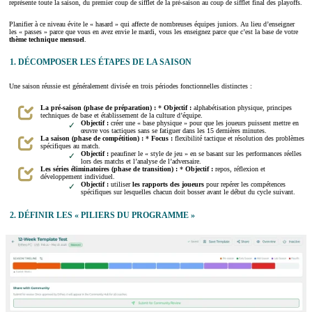
représente toute la saison, du premier coup de sifflet de la pré-saison au coup de sifflet final des playoffs.
Planifier à ce niveau évite le « hasard » qui affecte de nombreuses équipes juniors. Au lieu d’enseigner
les « passes » parce que vous en avez envie le mardi, vous les enseignez parce que c’est la base de votre
thème technique mensuel
.
1. DÉCOMPOSER LES ÉTAPES DE LA SAISON
Une saison réussie est généralement divisée en trois périodes fonctionnelles distinctes :
La pré-saison (phase de préparation) :
*
Objectif :
alphabétisation physique, principes
techniques de base et établissement de la culture d’équipe.
Objectif :
créer une « base physique » pour que les joueurs puissent mettre en
œuvre vos tactiques sans se fatiguer dans les 15 dernières minutes.
La saison (phase de compétition) :
*
Focus :
flexibilité tactique et résolution des problèmes
spécifiques au match.
Objectif :
peaufiner le « style de jeu » en se basant sur les performances réelles
lors des matchs et l’analyse de l’adversaire.
Les séries éliminatoires (phase de transition) :
*
Objectif :
repos, réflexion et
développement individuel.
Objectif :
utiliser
les rapports des joueurs
pour repérer les compétences
spécifiques sur lesquelles chacun doit bosser avant le début du cycle suivant.
2. DÉFINIR LES « PILIERS DU PROGRAMME »