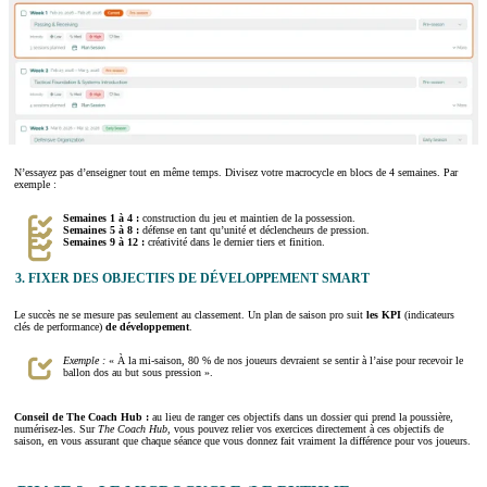
N’essayez pas d’enseigner tout en même temps. Divisez votre macrocycle en blocs de 4 semaines. Par
exemple :
Semaines 1 à 4 :
construction du jeu et maintien de la possession.
Semaines 5 à 8 :
défense en tant qu’unité et déclencheurs de pression.
Semaines 9 à 12 :
créativité dans le dernier tiers et finition.
3. FIXER DES OBJECTIFS DE DÉVELOPPEMENT SMART
Le succès ne se mesure pas seulement au classement. Un plan de saison pro suit
les KPI
(indicateurs
clés de performance)
de développement
.
Exemple :
« À la mi-saison, 80 % de nos joueurs devraient se sentir à l’aise pour recevoir le
ballon dos au but sous pression ».
Conseil de The Coach Hub :
au lieu de ranger ces objectifs dans un dossier qui prend la poussière,
numérisez-les. Sur
The Coach Hub
, vous pouvez relier vos exercices directement à ces objectifs de
saison, en vous assurant que chaque séance que vous donnez fait vraiment la différence pour vos joueurs.