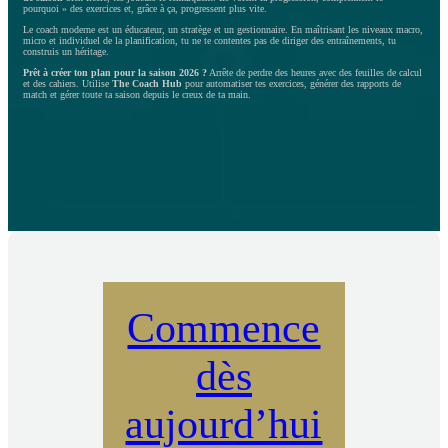
pourquoi » des exercices et, grâce à ça, progressent plus vite.
Le coach moderne est un éducateur, un stratège et un gestionnaire. En maîtrisant les niveaux macro,
micro et individuel de la planification, tu ne te contentes pas de diriger des entraînements, tu
construis un héritage.
Prêt à créer ton plan pour la saison 2026 ?
Arrête de perdre des heures avec des feuilles de calcul
et des cahiers. Utilise
The Coach Hub
pour automatiser tes exercices, générer des rapports de
match et gérer toute ta saison depuis le creux de ta main.
Commence
dès
aujourd’hui