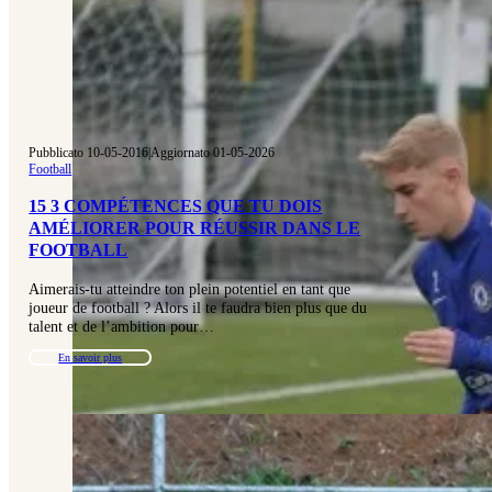
Pubblicato 10-05-2016
|
Aggiornato 01-05-2026
Football
15 3 COMPÉTENCES QUE TU DOIS
AMÉLIORER POUR RÉUSSIR DANS LE
FOOTBALL
Aimerais-tu atteindre ton plein potentiel en tant que
joueur de football ? Alors il te faudra bien plus que du
talent et de l’ambition pour…
En savoir plus