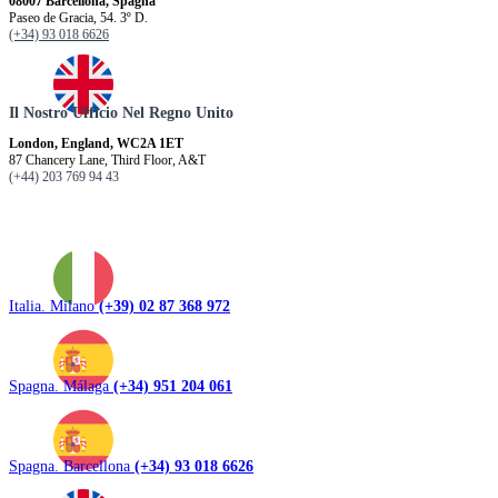
08007 Barcellona, ​​Spagna
Paseo de Gracia, 54. 3º D.
(+34) 93 018 6626
Il Nostro Ufficio Nel Regno Unito
London, England, WC2A 1ET
87 Chancery Lane, Third Floor, A&T
(+44) 203 769 94 43
Italia. Milano
(+39) 02 87 368 972
Spagna. Málaga
(+34) 951 204 061
Spagna. Barcellona
(+34) 93 018 6626