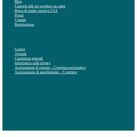
Blog
Consigli utili per scegliere un camp
Borsa di studio sportiva USA
Prezzi
Contatti
Registrazione
Gruppi
Agenzie
Condizioni generali
Informativa sulla privacy
Assicurazioni di viaggio – Copertura assicurativa
Assicurazione di annullamento – Coperture