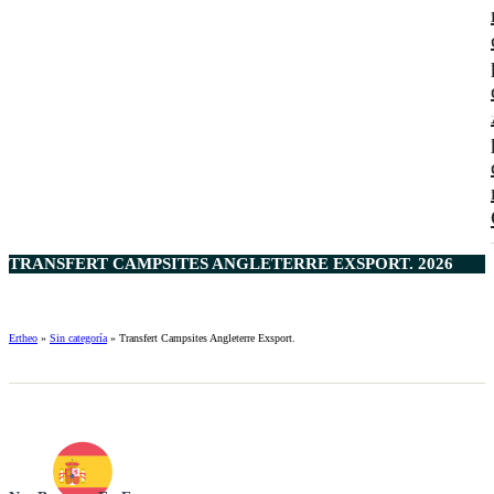
TRANSFERT CAMPSITES ANGLETERRE EXSPORT. 2026
Ertheo
»
Sin categoría
»
Transfert Campsites Angleterre Exsport.