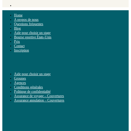
Home
A propos de nous
Questions fréquentes
Blog
Aide pour choisir un stage
Bourse sportive États-Unis
Prix
Contact
Inscription
Aide pour choisir un stage
Groupes
Agences
Conditions générales
Politique de confidentialité
Assurance de voyage – Couvertures
Assurance annulation – Couvertures