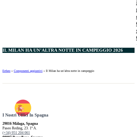
IL MILAN HA UN’ALTRA NOTTE IN CAMPEGGIO 2026
Ertheo
»
Componenti aggiuntivi
»
Il Milan ha un’altra notte in campeggio
I Nostri Uffici In Spagna
29016 Málaga, Spagna
Paseo Reding, 23. 1º A.
(+34) 951 204 061