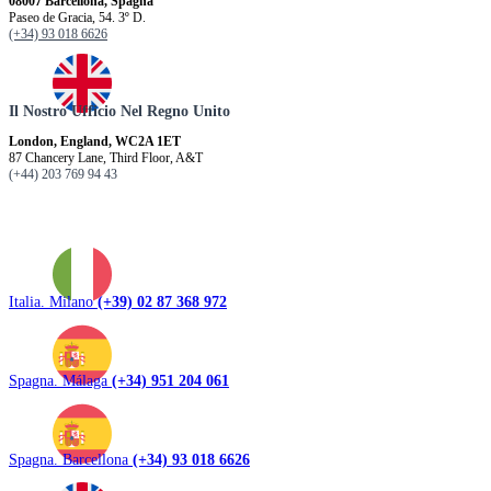
08007 Barcellona, ​​Spagna
Paseo de Gracia, 54. 3º D.
(+34) 93 018 6626
Il Nostro Ufficio Nel Regno Unito
London, England, WC2A 1ET
87 Chancery Lane, Third Floor, A&T
(+44) 203 769 94 43
Italia. Milano
(+39) 02 87 368 972
Spagna. Málaga
(+34) 951 204 061
Spagna. Barcellona
(+34) 93 018 6626