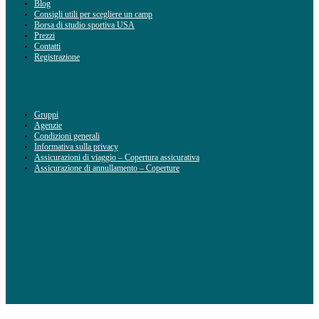
Blog
Consigli utili per scegliere un camp
Borsa di studio sportiva USA
Prezzi
Contatti
Registrazione
Gruppi
Agenzie
Condizioni generali
Informativa sulla privacy
Assicurazioni di viaggio – Copertura assicurativa
Assicurazione di annullamento – Coperture