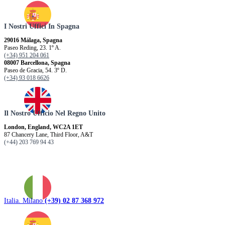
I Nostri Uffici In Spagna
29016 Málaga, Spagna
Paseo Reding, 23. 1º A.
(+34) 951 204 061
08007 Barcellona, ​​Spagna
Paseo de Gracia, 54. 3º D.
(+34) 93 018 6626
Il Nostro Ufficio Nel Regno Unito
London, England, WC2A 1ET
87 Chancery Lane, Third Floor, A&T
(+44) 203 769 94 43
Italia. Milano
(+39) 02 87 368 972