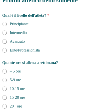
Profilo atletico dello studente
l
l
a
Qual è il livello dell'atleta?
*
c
o
Principiante
n
t
Intermedio
a
t
Avanzato
t
Elite/Professionista
a
r
l
Quante ore si allena a settimana?
a
*
– 5 ore
5-9 ore
10-15 ore
15-20 ore
20+ ore