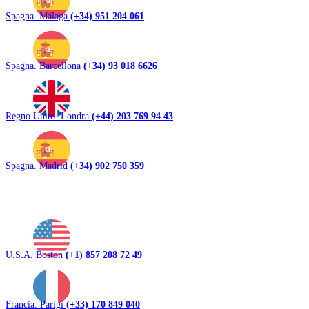
Spagna. Málaga
(+34) 951 204 061
Spagna. Barcellona
(+34) 93 018 6626
Regno Unito. Londra
(+44) 203 769 94 43
Spagna. Madrid
(+34) 902 750 359
U.S.A. Boston
(+1) 857 208 72 49
Francia. Parigi
(+33) 170 849 040