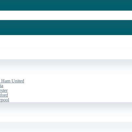
st Ham United
ia
ester
mford
rpool