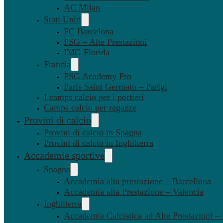
AC Milan
Stati Uniti
FC Barcelona
PSG – Alte Prestazioni
IMG Florida
Francia
PSG Academy Pro
Paris Saint Germain – Parigi
I camps calcio per i portieri
Camps calcio per ragazze
Provini di calcio
Provini di calcio in Spagna
Provini di calcio in Inghilterra
Accademie sportive
Spagna
Accademia alta prestazione – Barcellona
Accademia alta Prestazione – Valencia
Inghilterra
Accademia Calcistica ad Alte Prestazioni 