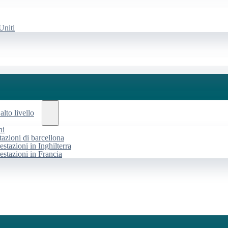
Uniti
alto livello
ni
tazioni di barcellona
estazioni in Inghilterra
restazioni in Francia