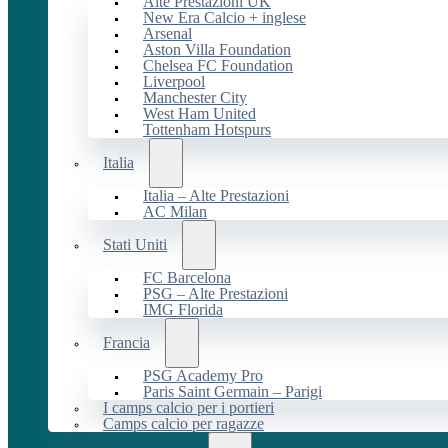
Alte Prestazioni UK
New Era Calcio + inglese
Arsenal
Aston Villa Foundation
Chelsea FC Foundation
Liverpool
Manchester City
West Ham United
Tottenham Hotspurs
Italia
Italia – Alte Prestazioni
AC Milan
Stati Uniti
FC Barcelona
PSG – Alte Prestazioni
IMG Florida
Francia
PSG Academy Pro
Paris Saint Germain – Parigi
I camps calcio per i portieri
Camps calcio per ragazze