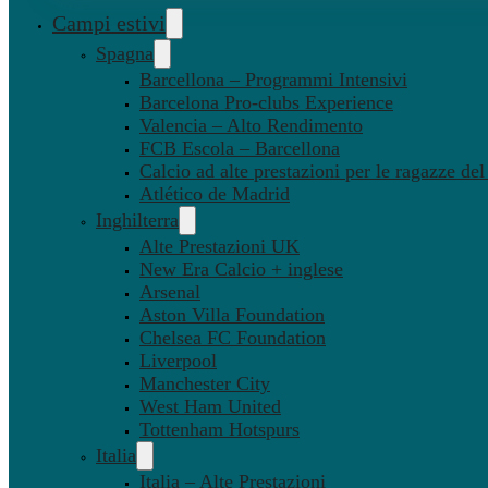
Campi estivi
Spagna
Barcellona – Programmi Intensivi
Barcelona Pro-clubs Experience
Valencia – Alto Rendimento
FCB Escola – Barcellona
Calcio ad alte prestazioni per le ragazze de
Atlético de Madrid
Inghilterra
Alte Prestazioni UK
New Era Calcio + inglese
Arsenal
Aston Villa Foundation
Chelsea FC Foundation
Liverpool
Manchester City
West Ham United
Tottenham Hotspurs
Italia
Italia – Alte Prestazioni