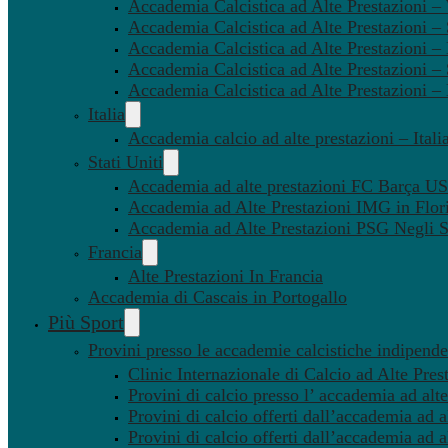
Accademia Calcistica ad Alte Prestazioni 
Accademia Calcistica ad Alte Prestazioni –
Accademia Calcistica ad Alte Prestazioni – 
Accademia Calcistica ad Alte Prestazioni –
Accademia Calcistica ad Alte Prestazioni –
Italia
Accademia calcio ad alte prestazioni – Itali
Stati Uniti
Accademia ad alte prestazioni FC Barça U
Accademia ad Alte Prestazioni IMG in Flor
Accademia ad Alte Prestazioni PSG Negli St
Francia
Alte Prestazioni In Francia
Accademia di Cascais in Portogallo
Più Sport
Provini presso le accademie calcistiche indipenden
Clinic Internazionale di Calcio ad Alte Pres
Provini di calcio presso l’ accademia ad alte
Provini di calcio offerti dall’accademia ad al
Provini di calcio offerti dall’accademia ad a