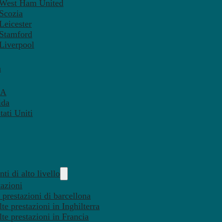
– West Ham United
 Scozia
Leicester
 Stamford
 Liverpool
a
SA
ida
ati Uniti
ti di alto livello
tazioni
 prestazioni di barcellona
te prestazioni in Inghilterra
lte prestazioni in Francia