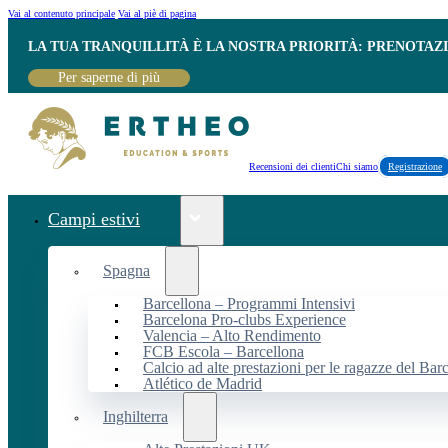
Vai al contenuto principale
Vai al piè di pagina
LA TUA TRANQUILLITÀ È LA NOSTRA PRIORITÀ: PRENOTAZ
Per saperne di più
Recensioni dei clienti
Chi siamo
Registrazione
Campi estivi
Spagna
Barcellona – Programmi Intensivi
Barcelona Pro-clubs Experience
Valencia – Alto Rendimento
FCB Escola – Barcellona
Calcio ad alte prestazioni per le ragazze del Bar
Atlético de Madrid
Inghilterra