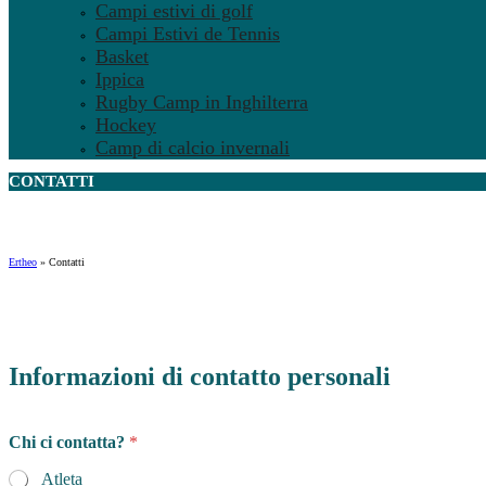
Campi estivi di golf
Campi Estivi de Tennis
Basket
Ippica
Rugby Camp in Inghilterra
Hockey
Camp di calcio invernali
CONTATTI
Ertheo
»
Contatti
Informazioni di contatto personali
Chi ci contatta?
*
Atleta