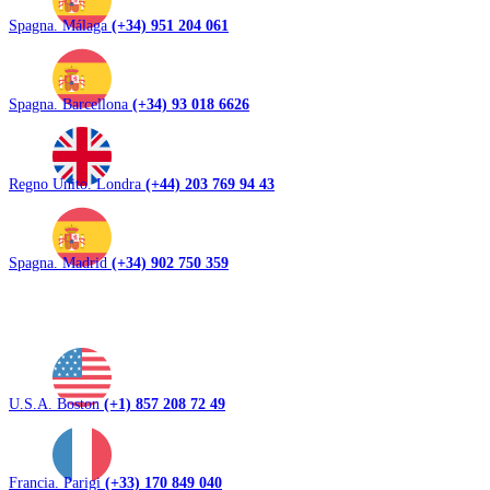
Spagna. Málaga
(+34) 951 204 061
Spagna. Barcellona
(+34) 93 018 6626
Regno Unito. Londra
(+44) 203 769 94 43
Spagna. Madrid
(+34) 902 750 359
U.S.A. Boston
(+1) 857 208 72 49
Francia. Parigi
(+33) 170 849 040