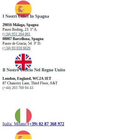
I Nostri Uffici In Spagna
29016 Málaga, Spagna
Paseo Reding, 23. 1º A.
(+34) 951 204 061
08007 Barcellona, ​​Spagna
Paseo de Gracia, 54. 3º D.
(+34) 93 018 6626
Il Nostro Ufficio Nel Regno Unito
London, England, WC2A 1ET
87 Chancery Lane, Third Floor, A&T
(+44) 203 769 94 43
Italia. Milano
(+39) 02 87 368 972