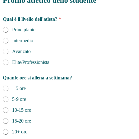
Profilo atletico dello studente
l
l
a
Qual è il livello dell'atleta?
*
a
l
Principiante
l
e
Intermedio
n
a
Avanzato
l
Elite/Professionista
i
n
g
Quante ore si allena a settimana?
u
e
– 5 ore
?
5-9 ore
10-15 ore
15-20 ore
20+ ore