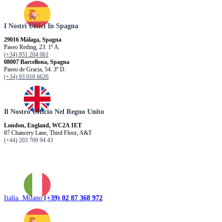
I Nostri Uffici In Spagna
29016 Málaga, Spagna
Paseo Reding, 23. 1º A.
(+34) 951 204 061
08007 Barcellona, ​​Spagna
Paseo de Gracia, 54. 3º D.
(+34) 93 018 6626
Il Nostro Ufficio Nel Regno Unito
London, England, WC2A 1ET
87 Chancery Lane, Third Floor, A&T
(+44) 203 769 94 43
Italia. Milano
(+39) 02 87 368 972