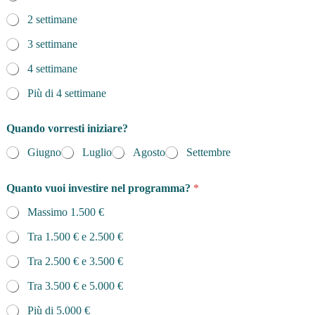
l
'
2 settimane
a
t
3 settimane
l
e
4 settimane
t
Più di 4 settimane
a
c
e
Quando vorresti iniziare?
r
c
Giugno
Luglio
Agosto
Settembre
a
n
d
Quanto vuoi investire nel programma?
*
o
Massimo 1.500 €
?
Tra 1.500 € e 2.500 €
Tra 2.500 € e 3.500 €
Tra 3.500 € e 5.000 €
Più di 5.000 €